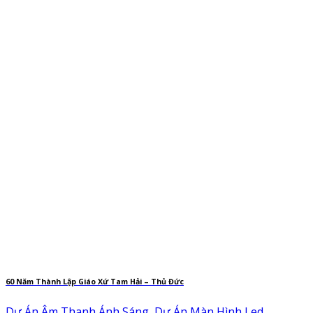
60 Năm Thành Lập Giáo Xứ Tam Hải – Thủ Đức
Dự Án Âm Thanh Ánh Sáng, Dự Án Màn Hình Led