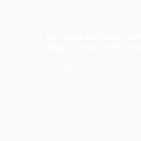
Posted in
Tin Tức
TIN TỨC
Cho thuê âm thanh ánh 
Tuyên truyền viên trẻ 
POSTED ON
27 THÁNG 7, 2026
BY
THANHPHAM