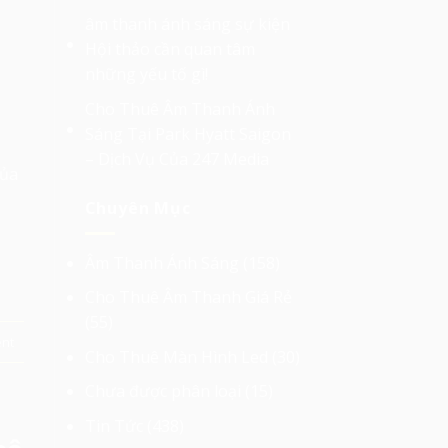
âm thanh ánh sáng sự kiện
Hội thảo cần quan tâm
những yếu tố gì!
Cho Thuê Âm Thanh Ánh
Sáng Tại Park Hyatt Saigon
– Dịch Vụ Của 247 Media
của
Chuyên Mục
Âm Thanh Ánh Sáng
(158)
Cho Thuê Âm Thanh Giá Rẻ
(55)
nt
Cho Thuê Màn Hình Led
(30)
Chưa được phân loại
(15)
Tin Tức
(438)