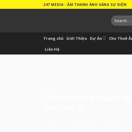
Skip
247 MEDIA - ÂM THANH ÁNH SÁNG SỰ KIỆN
to
content
Search
for:
Trang chủ
Giới Thiệu
Dự Án
Cho Thuê 
Liên Hệ
TIN TỨC
Cho Thuê Âm Thanh Sự 
Cần Lưu Ý!
POSTED ON
7 THÁNG 8, 2026
BY
THANHPHAM