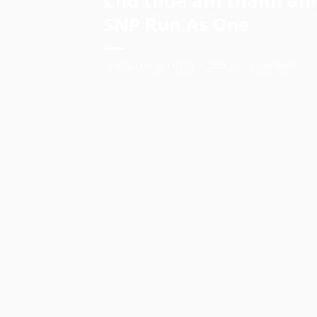
Cho thuê âm thanh ánh 
SNP Run As One
POSTED ON
30 THÁNG 7, 2026
BY
THANHPHAM