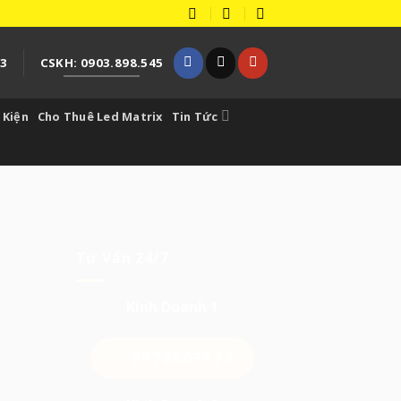
73
CSKH: 0903.898.545
 Kiện
Cho Thuê Led Matrix
Tin Tức
Tư Vấn 24/7
Kinh Doanh 1
0974503573