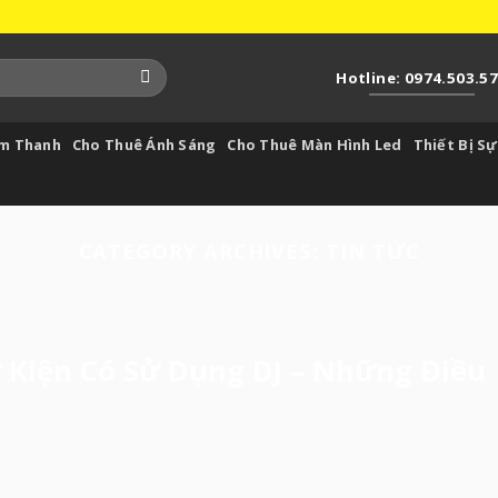
Hotline: 0974.503.5
Âm Thanh
Cho Thuê Ánh Sáng
Cho Thuê Màn Hình Led
Thiết Bị Sự
CATEGORY ARCHIVES:
TIN TỨC
Kiện Có Sử Dụng DJ – Những Điều