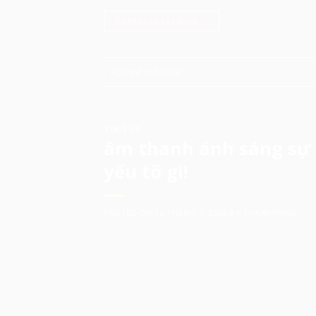
Continue reading
→
Posted in
Tin Tức
TIN TỨC
âm thanh ánh sáng sự 
yếu tố gì!
POSTED ON
16 THÁNG 7, 2026
BY
THANHPHAM