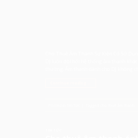
Cho Thuê Âm Thanh Sự Kiện Có Sử Dụng 
DJ luôn đòi hỏi hệ thống âm thanh khác 
thường. Âm thanh dành cho DJ không c
Continue reading
→
Posted in
Tin Tức
|
Tagged
cho thuê âm thanh
TIN TỨC