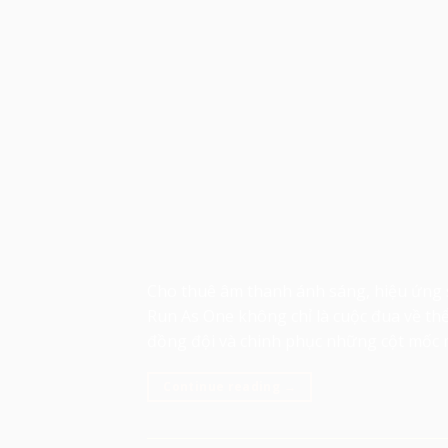
Cho thuê âm thanh ánh sáng, hiệu ứng s
Run As One không chỉ là cuộc đua về thể 
đồng đội và chinh phục những cột mốc 
Continue reading
→