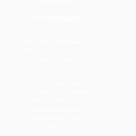
Kinh Doanh 2
0903898545
Hoạt Động Mới Nhất
Cho Thuê Âm Thanh Sự
Kiện Có Sử Dụng DJ –
Những Điều Cần Lưu Ý!
Cho thuê âm thanh ánh
sáng, hiệu ứng sự kiện Giải
chạy bộ SNP Run As One
Cho thuê âm thanh ánh
sáng Hội thi Cán bộ Đoàn
giỏi và Tuyên truyền viên trẻ
tân Cảng Sài Gòn năm 2026