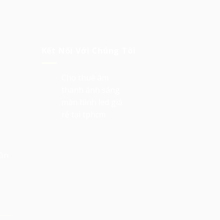
Kết Nối Với Chúng Tôi
Cho thuê âm
thanh ánh sáng
màn hình led giá
rẻ tại tphcm
P
hần