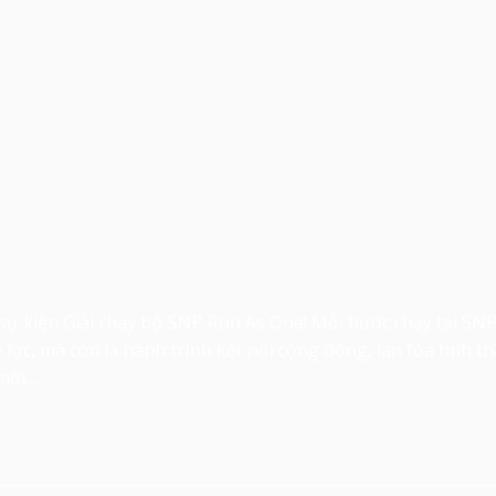
ự kiện Giải chạy bộ SNP Run As One! Mỗi bước chạy tại SN
lực, mà còn là hành trình kết nối cộng đồng, lan tỏa tinh t
mới….