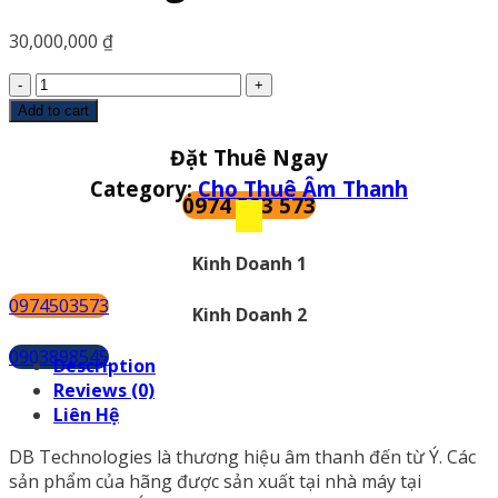
30,000,000
₫
Cho
thuê
Add to cart
âm
Đặt Thuê Ngay
thanh
-
Category:
Cho Thuê Âm Thanh
0974 503 573
Gói
âm
thanh
Kinh Doanh 1
sử
dụng
0974503573
Kinh Doanh 2
loa
Db
0903898545
Description
Technologies
Reviews (0)
DVA
Liên Hệ
T12
quantity
DB Technologies là thương hiệu âm thanh đến từ Ý. Các
sản phẩm của hãng được sản xuất tại nhà máy tại