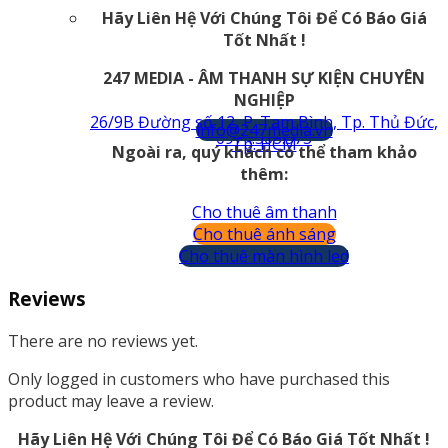
Hãy Liên Hệ Với Chúng Tôi Để Có Báo Giá
Tốt Nhất !
247 MEDIA - ÂM THANH SỰ KIỆN CHUYÊN
NGHIỆP
26/9B Đường số 12, P. Tam Bình, Tp. Thủ Đức,
info@247media.vn
0974.503.573
Tp. HCM
Ngoài ra, quý khách có thể tham khảo
thêm:
Cho thuê âm thanh
Cho thuê ánh sáng
Cho thuê màn hình led
Reviews
There are no reviews yet.
Only logged in customers who have purchased this
product may leave a review.
Hãy Liên Hệ Với Chúng Tôi Để Có Báo Giá Tốt Nhất !