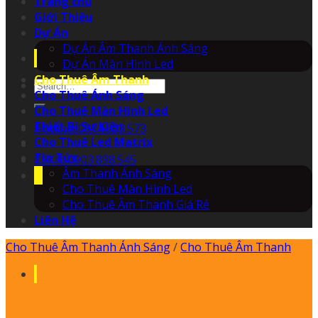
Trang chủ
Giới Thiệu
Dự Án
Dự Án Âm Thanh Ánh Sáng
Dự Án Màn Hình Led
Cho Thuê Âm Thanh
Search
Cho Thuê Ánh Sáng
for:
Cho Thuê Màn Hình Led
Thiết Bị Sự Kiện
Hotline: 0974.503.573
Cho Thuê Led Matrix
Tin Tức
CSKH: 0903.898.545
Âm Thanh Ánh Sáng
Cho Thuê Màn Hình Led
Cho Thuê Âm Thanh Giá Rẻ
Liên Hệ
Cho Thuê Âm Thanh Ánh Sáng
/
Cho Thuê Âm Thanh