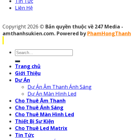
Tin Tức
Liên Hệ
Copyright 2026
© Bản quyền thuộc về 247 Media -
amthanhsukien.com. Powered by
PhamHongThanh
Search
for:
Trang chủ
Giới Thiệu
Dự Án
Dự Án Âm Thanh Ánh Sáng
Dự Án Màn Hình Led
Cho Thuê Âm Thanh
Cho Thuê Ánh Sáng
Cho Thuê Màn Hình Led
Thiết Bị Sự Kiện
Cho Thuê Led Matrix
Tin Tức