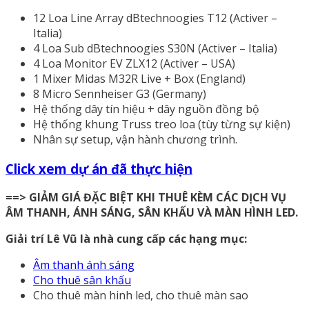
12 Loa Line Array dBtechnoogies T12 (Activer –
Italia)
4 Loa Sub dBtechnoogies S30N (Activer – Italia)
4 Loa Monitor EV ZLX12 (Activer – USA)
1 Mixer Midas M32R Live + Box (England)
8 Micro Sennheiser G3 (Germany)
Hệ thống dây tín hiệu + dây nguồn đồng bộ
Hệ thống khung Truss treo loa (tùy từng sự kiện)
Nhân sự setup, vận hành chương trình.
Click xem dự án đã thực hiện
==> GIẢM GIÁ ĐẶC BIỆT KHI THUÊ KÈM CÁC DỊCH VỤ
ÂM THANH, ÁNH SÁNG, SÂN KHẤU VÀ MÀN HÌNH LED.
Giải trí Lê Vũ là nhà cung cấp các hạng mục:
Âm thanh ánh sáng
Cho thuê sân khấu
Cho thuê màn hinh led, cho thuê màn sao