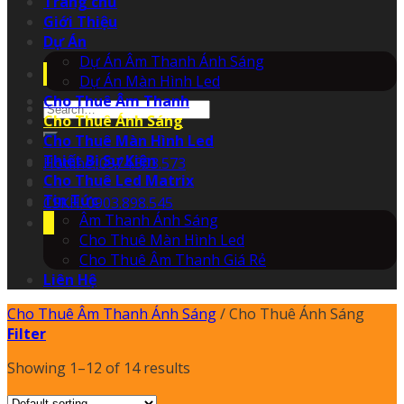
Trang chủ
Giới Thiệu
Dự Án
Dự Án Âm Thanh Ánh Sáng
Dự Án Màn Hình Led
Cho Thuê Âm Thanh
Search
Cho Thuê Ánh Sáng
for:
Cho Thuê Màn Hình Led
Thiết Bị Sự Kiện
Hotline: 0974.503.573
Cho Thuê Led Matrix
Tin Tức
CSKH: 0903.898.545
Âm Thanh Ánh Sáng
Cho Thuê Màn Hình Led
Cho Thuê Âm Thanh Giá Rẻ
Liên Hệ
Cho Thuê Âm Thanh Ánh Sáng
/
Cho Thuê Ánh Sáng
Filter
Showing 1–12 of 14 results