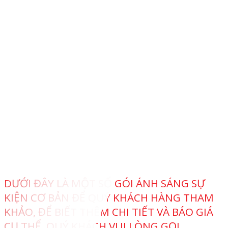
DƯỚI ĐÂY LÀ MỘT SỐ GÓI ÁNH SÁNG SỰ
KIỆN CƠ BẢN ĐỂ QUÝ KHÁCH HÀNG THAM
KHẢO, ĐỂ BIẾT THÊM CHI TIẾT VÀ BÁO GIÁ
CỤ THỂ, QUÝ KHÁCH VUI LÒNG GỌI