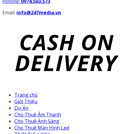
Hotline:
0974.503.573
Email:
info@247media.vn
Trang chủ
Giới Thiệu
Dự Án
Cho Thuê Âm Thanh
Cho Thuê Ánh Sáng
Cho Thuê Màn Hình Led