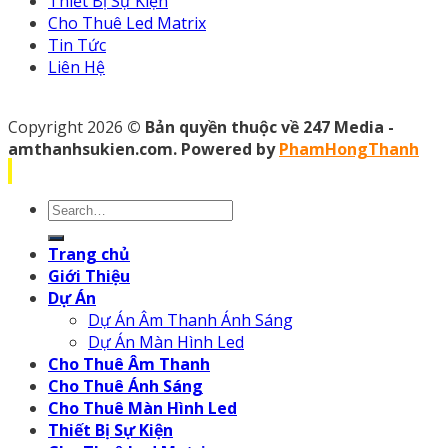
Thiết Bị Sự Kiện
Cho Thuê Led Matrix
Tin Tức
Liên Hệ
Copyright 2026
© Bản quyền thuộc về 247 Media -
amthanhsukien.com. Powered by
PhamHongThanh
Search
for:
Trang chủ
Giới Thiệu
Dự Án
Dự Án Âm Thanh Ánh Sáng
Dự Án Màn Hình Led
Cho Thuê Âm Thanh
Cho Thuê Ánh Sáng
Cho Thuê Màn Hình Led
Thiết Bị Sự Kiện