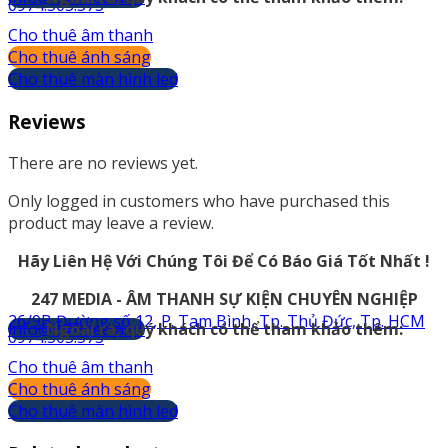
0974.503.573
Cho thuê âm thanh
Cho thuê ánh sáng
Cho thuê màn hình led
Reviews
There are no reviews yet.
Only logged in customers who have purchased this
product may leave a review.
Hãy Liên Hệ Với Chúng Tôi Để Có Báo Giá Tốt Nhất !
247 MEDIA - ÂM THANH SỰ KIỆN CHUYÊN NGHIỆP
26/9B Đường số 12, P. Tam Bình, Tp. Thủ Đức, Tp. HCM
info@247media.vn
Ngoài ra, quý khách có thể tham khảo thêm:
0974.503.573
Cho thuê âm thanh
Cho thuê ánh sáng
Cho thuê màn hình led