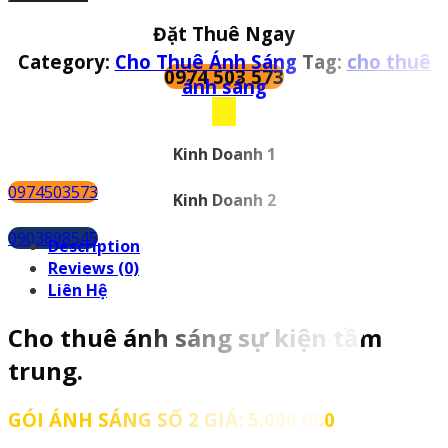
ánh
Đặt Thuê Ngay
sáng
sự
Category:
Cho Thuê Ánh Sáng
Tag:
cho thuê
0974 503 573
kiện
ánh sáng
tầm
trung
gói
Kinh Doanh 1
2
quantity
0974503573
Kinh Doanh 2
0903898545
Description
Reviews (0)
Liên Hệ
Cho thuê ánh sáng sự kiện tầm
trung.
GÓI ÁNH SÁNG SỐ 2 GIÁ: 5.000.000