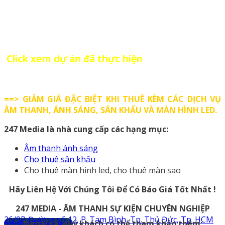
Click xem dự án đã thực hiện
==> GIẢM GIÁ ĐẶC BIỆT KHI THUÊ KÈM CÁC DỊCH VỤ
ÂM THANH, ÁNH SÁNG, SÂN KHẤU VÀ MÀN HÌNH LED.
247 Media là nhà cung cấp các hạng mục:
Âm thanh ánh sáng
Cho thuê sân khấu
Cho thuê màn hinh led, cho thuê màn sao
Hãy Liên Hệ Với Chúng Tôi Để Có Báo Giá Tốt Nhất !
247 MEDIA - ÂM THANH SỰ KIỆN CHUYÊN NGHIỆP
26/9B Đường số 12, P. Tam Bình, Tp. Thủ Đức, Tp. HCM
info@247media.vn
Ngoài ra, quý khách có thể tham khảo thêm: