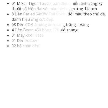
01 Mixer Tiger Touch, bàn điều khiển ánh sáng kỹ
thuật số hiện đại với màn hình cảm ứng 14 inch.
8 Đèn Parled 54x3W Full Color, đổi màu theo chủ đề,
đánh hiệu ứng cực đẹp.
08 Đèn COB 4 bóng ánh sáng trắng – vàng
4 Đèn Beam 450 bóng 17R siêu sáng
01 Máy khói Haze
01 Đèn Follow
02 bộ chân đèn.