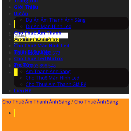
Trang chủ
Giới Thiệu
Dự Án
Dự Án Âm Thanh Ánh Sáng
Dự Án Màn Hình Led
Cho Thuê Âm Thanh
Search
Cho Thuê Ánh Sáng
for:
Cho Thuê Màn Hình Led
Thiết Bị Sự Kiện
Hotline: 0974.503.573
Cho Thuê Led Matrix
Tin Tức
CSKH: 0903.898.545
Âm Thanh Ánh Sáng
Cho Thuê Màn Hình Led
Cho Thuê Âm Thanh Giá Rẻ
Liên Hệ
Cho Thuê Âm Thanh Ánh Sáng
/
Cho Thuê Ánh Sáng