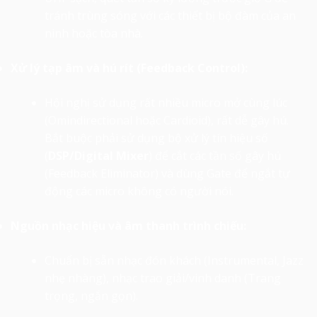
tránh trùng sóng với các thiết bị bộ đàm của an
ninh hoặc tòa nhà.
Xử lý tạp âm và hú rít (Feedback Control):
Hội nghị sử dụng rất nhiều micro mở cùng lúc
(Omindirectional hoặc Cardioid), rất dễ gây hú.
Bắt buộc phải sử dụng bộ xử lý tín hiệu số
(
DSP/Digital Mixer
) để cắt các tần số gây hú
(Feedback Eliminator) và dùng Gate để ngắt tự
động các micro không có người nói.
Nguồn nhạc hiệu và âm thanh trình chiếu:
Chuẩn bị sẵn nhạc đón khách (Instrumental, Jazz
nhẹ nhàng), nhạc trao giải/vinh danh (Trang
trọng, ngắn gọn).