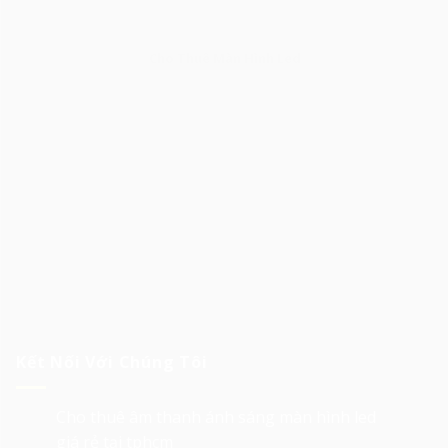
Cho Thuê Màn Hình Led
Kết Nối Với Chúng Tôi
Cho thuê âm thanh ánh sáng màn hình led
giá rẻ tại tphcm