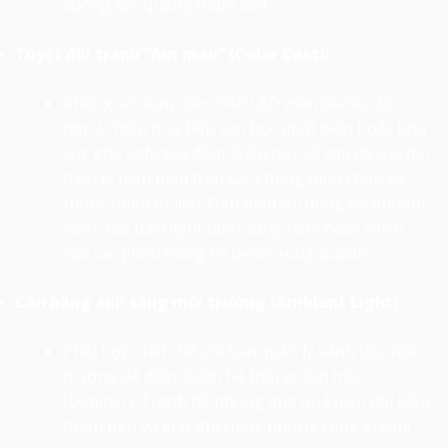
xuống tạo quầng thâm mắt.
Tuyệt đối tránh “Ám màu” (Color Cast):
Không sử dụng đèn PAR LED màu (Xanh, đỏ,
tím…) chiếu trực tiếp vào bục phát biểu hoặc khu
vực ghế sofa tọa đàm. Điều này sẽ làm da của đại
biểu bị biến màu trên các khung hình chụp và
thước phim tư liệu. Đèn màu chỉ dùng để nhuộm
vách, tạo backlight (ánh sáng nền) hoặc chiếu
vào các phần trang trí decor xung quanh.
Cân bằng ánh sáng môi trường (Ambient Light):
Phối hợp chặt chẽ với ban quản lý sảnh tiệc/hội
trường để điều chỉnh hệ thống đèn trần
(Dimmer). Tránh để phòng quá tối khiến đại biểu
buồn ngủ và khó ghi chép, nhưng cũng không