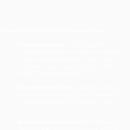
Quản lý Hệ thống Micro (Microphone Setup):
Micro bục phát biểu:
Thường dùng micro cổ
ngỗng (Gooseneck). Cần chỉnh góc vừa tầm với
chiều cao trung bình của người nói, sử dụng 2
microphone song song (Dual) trên bục để dự
phòng và tăng độ bắt tiếng.
Micro tọa đàm/chủ tọa:
Cần có chức năng ưu
tiên (Priority) cho máy chủ tọa để điều phối cuộc
họp nếu dùng hệ thống mic hội thảo chuyên
dụng.
Micro không dây cầm tay:
Phải sử dụng dải tần
UHF sạch, quét tần số kỹ lưỡng trước giờ G để