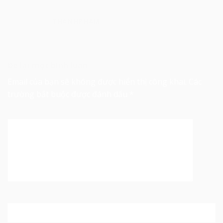
THANHPHAM
Để lại một bình luận
Email của bạn sẽ không được hiển thị công khai.
Các
trường bắt buộc được đánh dấu
*
Bình luận
*
Tên
*