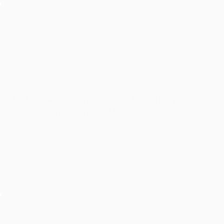
Cho Thuê Âm Thanh Ánh Sáng Tại Park Hyatt
Saigon – Dịch Vụ Của 247 Media