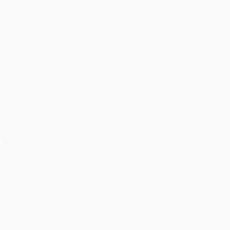
Khói lạnh sân khấu – Cung cấp dịch vụ khói lạnh sân
khấu tại Tp.HCM.