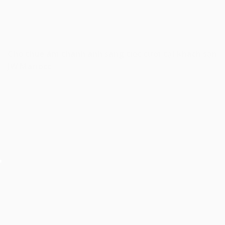
Cho thuê âm thanh ánh sáng tiệc cưới tại khách sạn
JW Mariott