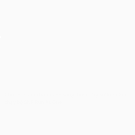
Cho thuê âm thanh ánh sáng, hiệu ứng sự kiện Giải
chạy bộ SNP Run As One