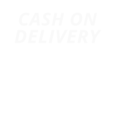
Trang chủ
Giới Thiệu
Dự Án
Cho Thuê Âm Thanh
Cho Thuê Ánh Sáng
Cho Thuê Màn Hình Led
Thiết Bị Sự Kiện
Cho Thuê Led Matrix