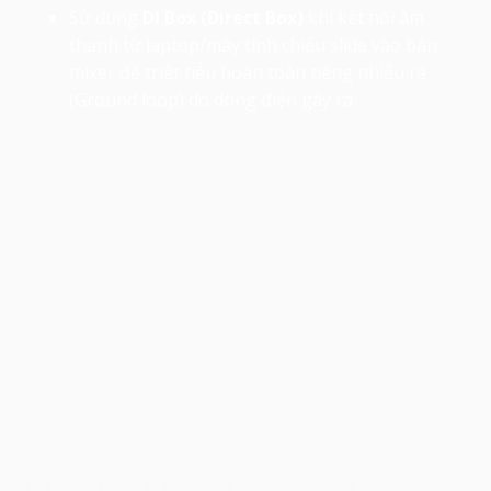
Sử dụng
DI Box (Direct Box)
khi kết nối âm
thanh từ laptop/máy tính chiếu slide vào bàn
mixer để triệt tiêu hoàn toàn tiếng nhiễu rè
(Ground loop) do dòng điện gây ra.
2. Về Hệ Thống Ánh Sáng (Chức