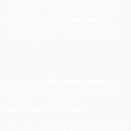
mà đến mức khách hàng không nhận ra sự hiện diện
của kỹ thuật viên” – tức là không một tiếng rít, không
một giây mất tiếng, và ánh sáng luôn chuẩn mực.
Dưới đây là những điểm cốt lõi bạn cần đặc biệt quan
tâm và kiểm soát:
1. Về Hệ Thống Âm Thanh (Phần
quan trọng nhất)
Mục tiêu là
người nói không tốn sức, người nghe
không chói tai
và mọi vị trí trong khán phòng đều
nhận được mức âm lượng đồng đều.
Độ phủ của loa (Sound Coverage):
Tránh sai lầm dồn hai cột loa thật lớn ở góc sân
khấu rồi mở thật to để người cuối phòng nghe