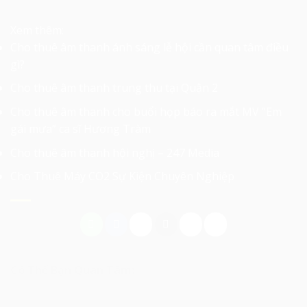
Xem thêm:
Cho thuê âm thanh ánh sáng lễ hội cần quan tâm điều
gì?
Cho thuê âm thanh trung thu tại Quận 2
Cho thuê âm thanh cho buổi họp báo ra mắt MV ”Em
gái mưa” ca sĩ Hương Tràm
Cho thuê âm thanh hội nghị – 247 Media
Cho Thuê Máy CO2 Sự Kiện Chuyên Nghiệp
Có Thể Bạn Quan Tâm: