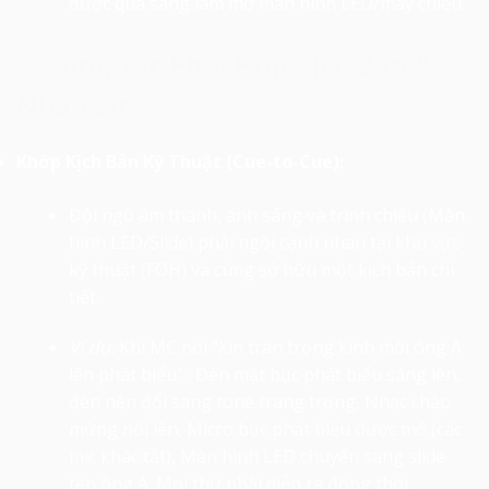
được quá sáng làm mờ màn hình LED/máy chiếu.
3. Công Tác Phối Hợp Kịch Bản &
Nhân Sự
Khớp Kịch Bản Kỹ Thuật (Cue-to-Cue):
Đội ngũ âm thanh, ánh sáng và trình chiếu (Màn
hình LED/Slide) phải ngồi cạnh nhau tại khu vực
kỹ thuật (FOH) và cùng sở hữu một kịch bản chi
tiết.
Ví dụ:
Khi MC nói “Xin trân trọng kính mời ông A
lên phát biểu” : Đèn mặt bục phát biểu sáng lên,
đèn nền đổi sang tone trang trọng, Nhạc chào
mừng nổi lên, Micro bục phát biểu được mở (các
mic khác tắt), Màn hình LED chuyển sang slide
tên ông A. Mọi thứ phải diễn ra đồng thời.