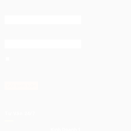
Email
*
Trang web
Lưu tên của tôi, email, và trang web trong trình duyệt
này cho lần bình luận kế tiếp của tôi.
Tư Vấn 24/7
Kinh Doanh 1