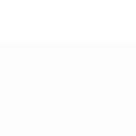
Tin Tức
Liên Hệ
Copyright 2026
© Bản quyền thuộc về 247 Media -
amthanhsukien.com. Powered by
PhamHongThanh