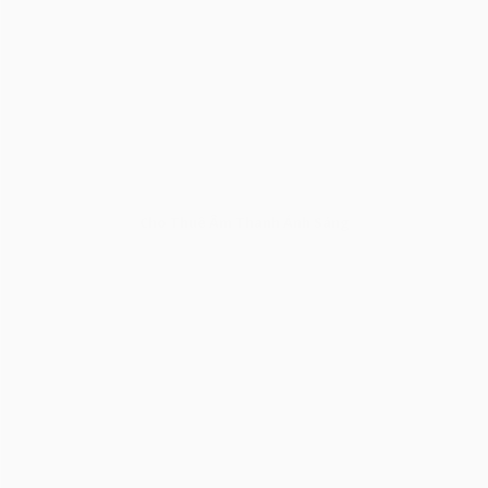
Cho Thuê Âm Thanh Ánh Sáng