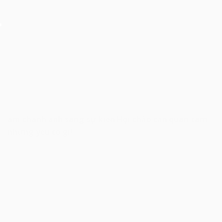
âm thanh ánh sáng sự kiện Hội thảo cần quan tâm
những yếu tố gì!