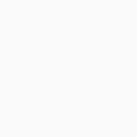
Cho thuê âm thanh ánh sáng Hội thi Cán bộ Đoàn
giỏi và Tuyên truyền viên trẻ tân Cảng Sài Gòn năm
2026