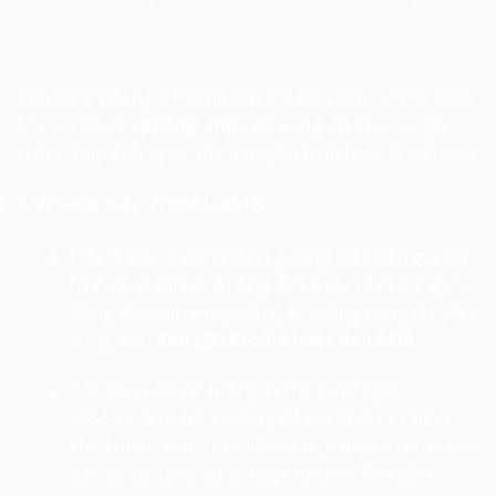
năng & Trực quan)
Ánh sáng hội nghị không cần đổi màu liên tục hay quét
kỹ xảo, mà cần
phẳng, mịn, đủ sáng
để phục vụ ghi
chép, chụp ảnh, quay phim truyền hình hoặc livestream.
Ánh sáng mặt (Front Light):
Đây là yếu tố quyết định gương mặt diễn giả lên
hình có bị tối hay không. Bắt buộc phải dùng các
dòng đèn ánh sáng trắng ấm/vàng nắng chuyên
dụng như
đèn LED Profile hoặc đèn COB
.
Góc đánh đèn lý tưởng là chếch một góc
$45^\circ$
từ trên xuống để tạo khối tự nhiên
cho khuôn mặt, tránh đánh trực diện từ dưới lên
gây đổ bóng dị dạng, hoặc từ trên đỉnh đầu