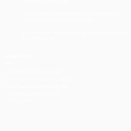
tâm những yếu tố gì!
Cho Thuê Âm Thanh Ánh Sáng Tại Park Hyatt
Saigon – Dịch Vụ Của 247 Media
Cho thuê âm thanh ánh sáng tiệc cưới tại khách
sạn JW Mariott
Chuyên Mục
Âm Thanh Ánh Sáng
(158)
Cho Thuê Âm Thanh Giá Rẻ
(55)
Cho Thuê Màn Hình Led
(30)
Chưa được phân loại
(15)
Tin Tức
(437)