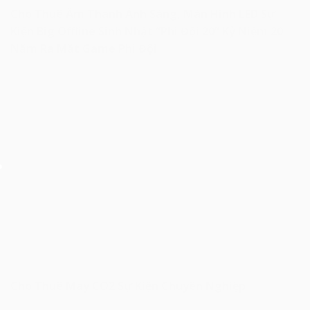
Cho Thuê Âm Thanh Ánh Sáng, Màn Hình LED Sự
Kiện Big Offline Sinh Nhật “Phi Đội 20” Kỷ Niệm 20
Năm Ra Mắt Game Phi Đội
Cho Thuê Máy CO2 Sự Kiện Chuyên Nghiệp