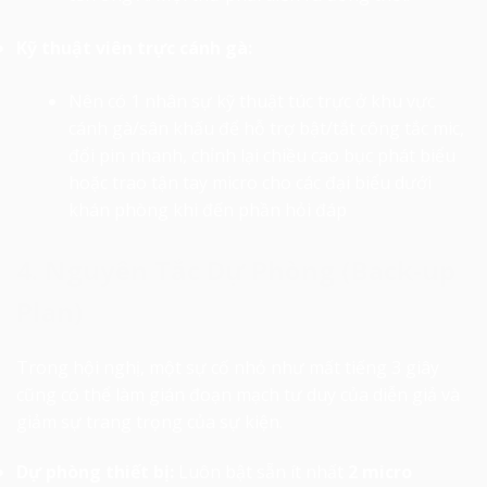
Kỹ thuật viên trực cánh gà:
Nên có 1 nhân sự kỹ thuật túc trực ở khu vực
cánh gà/sân khấu để hỗ trợ bật/tắt công tắc mic,
đổi pin nhanh, chỉnh lại chiều cao bục phát biểu
hoặc trao tận tay micro cho các đại biểu dưới
khán phòng khi đến phần hỏi đáp
4. Nguyên Tắc Dự Phòng (Back-up
Plan)
Trong hội nghị, một sự cố nhỏ như mất tiếng 3 giây
cũng có thể làm gián đoạn mạch tư duy của diễn giả và
giảm sự trang trọng của sự kiện.
Dự phòng thiết bị:
Luôn bật sẵn ít nhất
2 micro