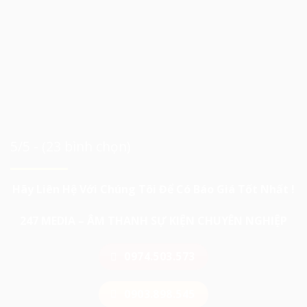
5/5 - (23 bình chọn)
Hãy Liên Hệ Với Chúng Tôi Để Có Báo Giá Tốt Nhất !
247 MEDIA – ÂM THANH SỰ KIỆN CHUYÊN NGHIỆP
0974.503.573
0903.898.545