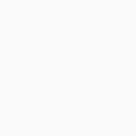
Cho Thuê Âm Thanh Sự Kiện Có Sử Dụng DJ – Những
Điều Cần Lưu Ý!