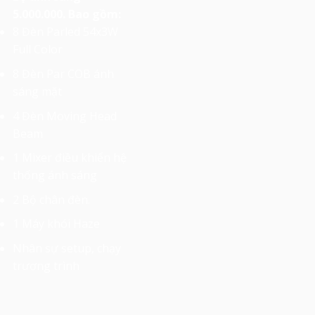
5.000.000. Bao gồm:
8 Đèn Parled 54x3W
Full Color
8 Đèn Par COB ánh
sáng mặt
4 Đèn Moving Head
Beam
1 Mixer điều khiển hệ
thống ánh sáng
2 Bộ chân đèn.
1 Máy khói Haze
Nhân sự setup, chạy
trương trình