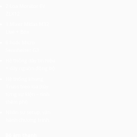
2 Loa Monitor EV
ZLX12
1 Mixer Midas M32
Live + Box
6 hoặc Micro
Sennheiser G3
Hệ thống dây tín hiệu
+ dây nguồn đồng bộ
Hệ thống khung
Truss treo loa (tùy
từng sự kiện – tính
thêm phí)
Nhân sự setup, vận
hành chương trình.
Bộ âm thanh