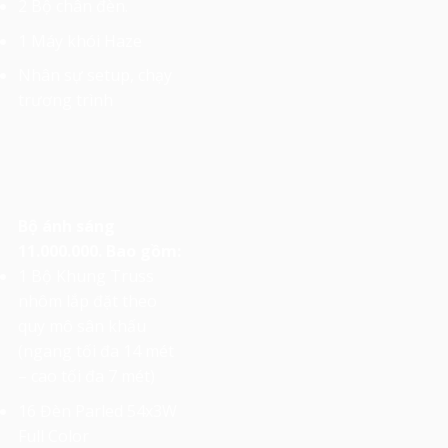
2 Bộ chân đèn.
1 Máy khói Haze
Nhân sự setup, chạy
trương trình
Bộ ánh sáng
11.000.000. Bao gồm:
1 Bộ Khung Truss
nhôm lắp đặt theo
quy mô sân khấu
(ngang tối đa 14 mét
– cao tối đa 7 mét)
16 Đèn Parled 54x3W
Full Color