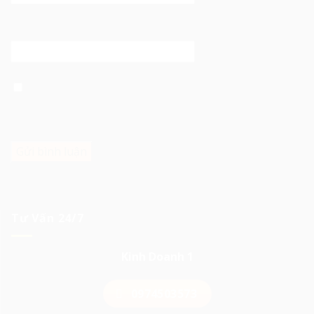
Trang web
Lưu tên của tôi, email, và trang web trong trình duyệt
này cho lần bình luận kế tiếp của tôi.
Tư Vấn 24/7
Kinh Doanh 1
0974503573