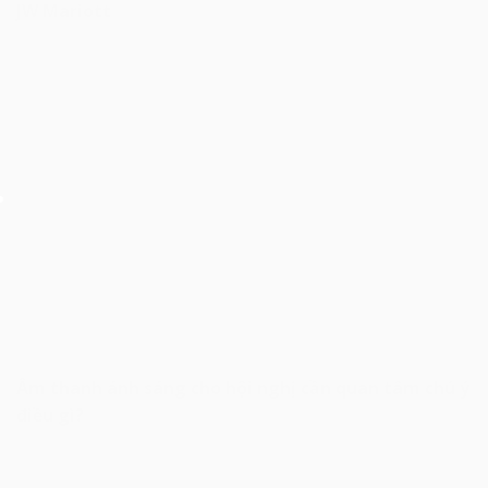
JW Mariott
Âm thanh ánh sáng cho hội nghị cần quan tâm chú ý
điều gì?