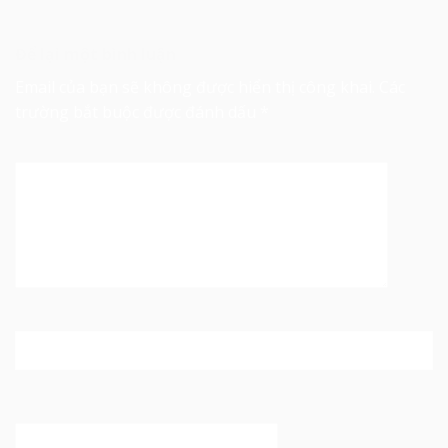
Để lại một bình luận
Email của bạn sẽ không được hiển thị công khai.
Các
trường bắt buộc được đánh dấu
*
Bình luận
*
Tên
*
Email
*