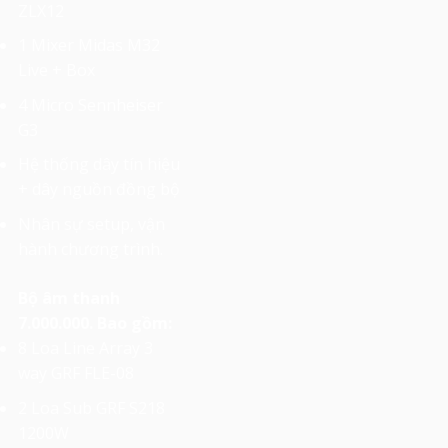
ZLX12
1 Mixer Midas M32
Live + Box
4 Micro Sennheiser
G3
Hệ thống dây tín hiệu
+ dây nguồn đồng bộ
Nhân sự setup, vận
hành chương trình.
Bộ âm thanh
7.000.000. Bao gồm:
8 Loa Line Array 3
way GRF FLE-08
2 Loa Sub GRF S218
1200W