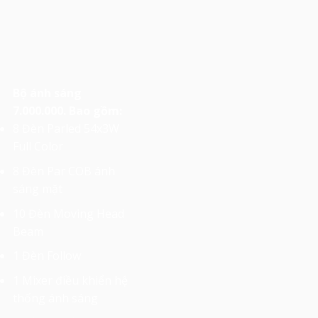
Bộ ánh sáng
7.000.000. Bao gồm:
8 Đèn Parled 54x3W
Full Color
8 Đèn Par COB ánh
sáng mặt
10 Đèn Moving Head
Beam
1 Đèn Follow
1 Mixer điều khiển hệ
thống ánh sáng