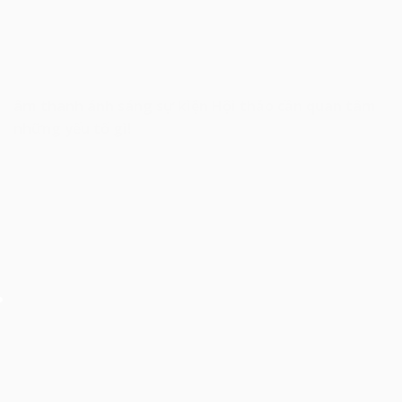
âm thanh ánh sáng sự kiện Hội thảo cần quan tâm
những yếu tố gì!