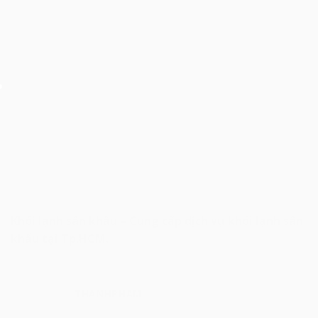
Khói lạnh sân khấu – Cung cấp dịch vụ khói lạnh sân
khấu tại Tp.HCM.
THANHPHAM