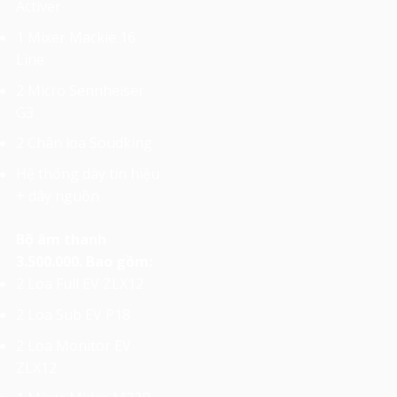
Activer
1 Mixer Mackie 16
Line
2 Micro Sennheiser
G3
2 Chân loa Soudking
Hệ thống dây tín hiệu
+ dây nguồn
Bộ âm thanh
3.500.000. Bao gồm:
2 Loa Full EV ZLX12
2 Loa Sub EV P18
2 Loa Monitor EV
ZLX12