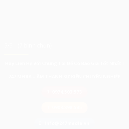
5/5 - (7 bình chọn)
Hãy Liên Hệ Với Chúng Tôi Để Có Báo Giá Tốt Nhất !
247 MEDIA – ÂM THANH SỰ KIỆN CHUYÊN NGHIỆP
0974.503.573
0903.898.545
info@247media.vn