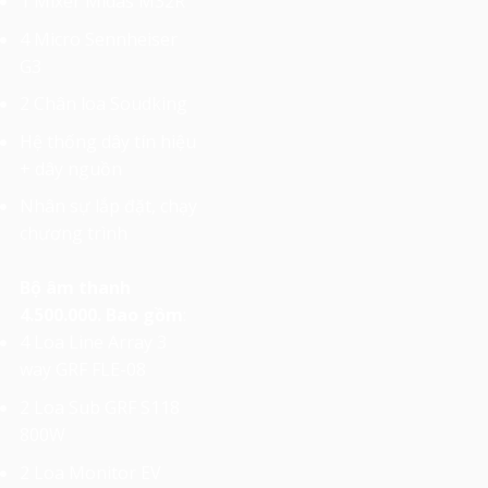
1 Mixer Midas M32R
4 Micro Sennheiser
G3
2 Chân loa Soudking
Hệ thống dây tín hiệu
+ dây nguồn
Nhân sự lắp đặt, chạy
chương trình
Bộ âm thanh
4.500.000. Bao gồm
:
4 Loa Line Array 3
way GRF FLE-08
2 Loa Sub GRF S118
800W
2 Loa Monitor EV