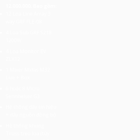
12.000.000. Bao gồm:
12 Loa Line Array 3
way GRF FLE-08
4 Loa Sub GRF S218
1200W
4 Loa Monitor EV
ZLX12
1 Mixer Midas M32
Live + Box
6 hoặc 8 Micro
Sennheiser G3
Hệ thống dây tín hiệu
+ dây nguồn đồng bộ
Hệ thống khung
Truss treo loa (tùy