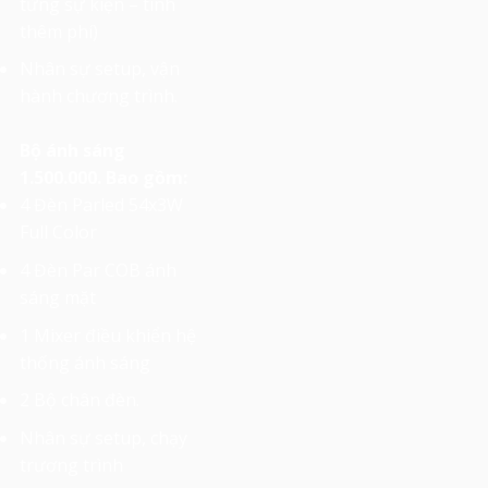
từng sự kiện – tính
thêm phí)
Nhân sự setup, vận
hành chương trình.
Bộ ánh sáng
1.500.000. Bao gồm:
4 Đèn Parled 54x3W
Full Color
4 Đèn Par COB ánh
sáng mặt
1 Mixer điều khiển hệ
thống ánh sáng
2 Bộ chân đèn.
Nhân sự setup, chạy
trương trình