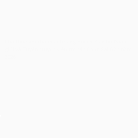
Cho thuê âm thanh ánh sáng Hội thi Cán bộ Đoàn
giỏi và Tuyên truyền viên trẻ tân Cảng Sài Gòn năm
2026