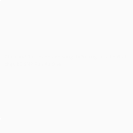
Cho thuê âm thanh ánh sáng, hiệu ứng sự kiện Giải
chạy bộ SNP Run As One