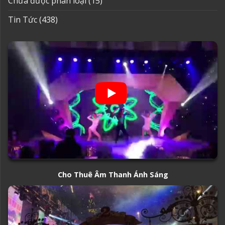
Chưa được phân loại
(15)
Tin Tức
(438)
Cho Thuê Âm Thanh Ánh Sáng