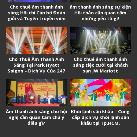
Cho thuê âm thanh ánh
âm thanh ánh sáng sự kiện
sáng Hội thi Cán bộ Đoàn
Hội thảo cần quan tâm
giỏi và Tuyên truyền viên
những yếu tố gì!
trẻ tân Cảng Sài Gòn năm
2026
Cho Thuê Âm Thanh Ánh
Cho thuê âm thanh ánh
Sáng Tại Park Hyatt
sáng tiệc cưới tại khách
Saigon – Dịch Vụ Của 247
sạn JW Mariott
Media
Âm thanh ánh sáng cho hội
Khói lạnh sân khấu – Cung
nghị cần quan tâm chú ý
cấp dịch vụ khói lạnh sân
điều gì?
khấu tại Tp.HCM.