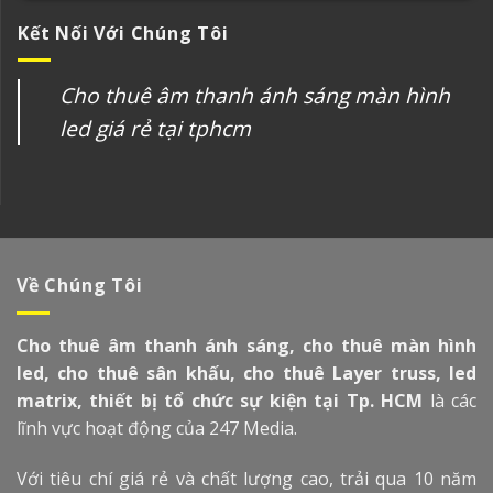
Kết Nối Với Chúng Tôi
Cho thuê âm thanh ánh sáng màn hình
led giá rẻ tại tphcm
Về Chúng Tôi
Cho thuê âm thanh ánh sáng, cho thuê màn hình
led, cho thuê sân khấu, cho thuê Layer truss, led
matrix, thiết bị tổ chức sự kiện tại Tp. HCM
là các
lĩnh vực hoạt động của 247 Media.
Với tiêu chí giá rẻ và chất lượng cao, trải qua 10 năm