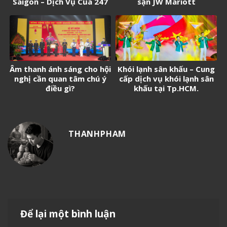
Saigon – Dịch Vụ Của 247
sạn JW Mariott
Media
Âm thanh ánh sáng cho hội
Khói lạnh sân khấu – Cung
nghị cần quan tâm chú ý
cấp dịch vụ khói lạnh sân
điều gì?
khấu tại Tp.HCM.
THANHPHAM
Để lại một bình luận