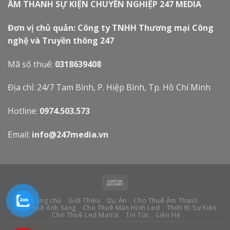
ÂM THANH SỰ KIỆN CHUYÊN NGHIỆP 247 MEDIA
Đơn vị chủ quản: Công ty TNHH Thương mại Công
nghệ và Truyền thông 247
Mã số thuế:
0318639408
Địa chỉ: 24/7 Tam Bình, P. Hiệp Bình, Tp. Hồ Chí Minh
Hotline:
0974.503.573
Email:
info@247media.vn
Trang chủ
Giới Thiệu
Dự Án
Cho Thuê Âm Thanh
Cho Thuê Ánh Sáng
Cho Thuê Màn Hình Led
Thiết Bị Sự Kiện
Cho Thuê Led Matrix
Tin Tức
Liên Hệ