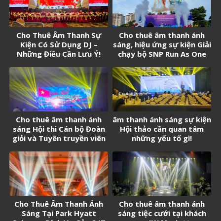
Cho Thuê Âm Thanh Sự
Cho thuê âm thanh ánh
Kiện Có Sử Dụng DJ –
sáng, hiệu ứng sự kiện Giải
Những Điều Cần Lưu Ý!
chạy bộ SNP Run As One
Cho thuê âm thanh ánh
âm thanh ánh sáng sự kiện
sáng Hội thi Cán bộ Đoàn
Hội thảo cần quan tâm
giỏi và Tuyên truyền viên
những yếu tố gì!
trẻ tân Cảng Sài Gòn năm
2026
Cho Thuê Âm Thanh Ánh
Cho thuê âm thanh ánh
Sáng Tại Park Hyatt
sáng tiệc cưới tại khách