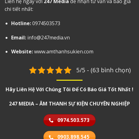
Liên hệ ngay với
247 Media
để nhận tư vấn và báo giá
chi tiết nhất:
Hotline:
0974503573
Email:
info@247media.vn
Website:
www.amthanhsukien.com
5/5 - (63 bình chọn)
Hãy Liên Hệ Với Chúng Tôi Để Có Báo Giá Tốt Nhất !
247 MEDIA – ÂM THANH SỰ KIỆN CHUYÊN NGHIỆP
0974.503.573
0903.898.545