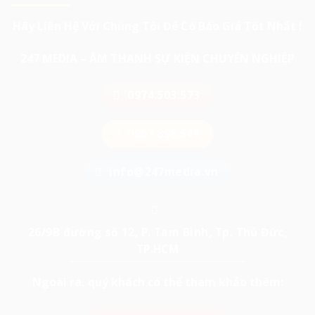
Hãy Liên Hệ Với Chúng Tôi Để Có Báo Giá Tốt Nhất !
247 MEDIA – ÂM THANH SỰ KIỆN CHUYÊN NGHIỆP
0974.503.573
0903.898.545
info@247media.vn
26/9B đường số 12, P. Tam Bình, Tp. Thủ Đức,
TP.HCM
Ngoài ra, quý khách có thể tham khảo thêm: