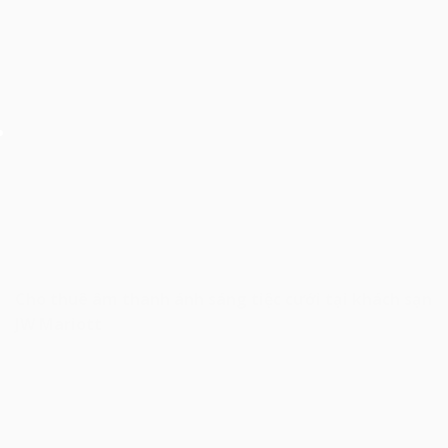
Cho thuê âm thanh ánh sáng tiệc cưới tại khách sạn
JW Mariott