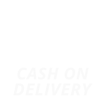
Mã số thuế:
0318639408
Địa chỉ: 24/7 Tam Bình, P. Hiệp Bình, Tp. Hồ Chí Minh
Hotline:
0974.503.573
Email:
info@247media.vn