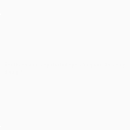
Âm thanh ánh sáng cho hội nghị cần quan tâm chú ý
điều gì?