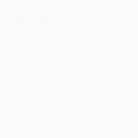
Cho thuê âm thanh ánh sáng, hiệu ứng sự kiện Giải
chạy bộ SNP Run As One