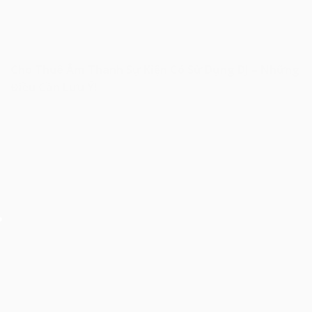
Cho Thuê Âm Thanh Sự Kiện Có Sử Dụng DJ – Những
Điều Cần Lưu Ý!