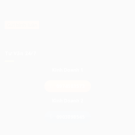
Lưu tên của tôi, email, và trang web trong trình duyệt
này cho lần bình luận kế tiếp của tôi.
Tư Vấn 24/7
Kinh Doanh 1
0974503573
Kinh Doanh 2
0903898545