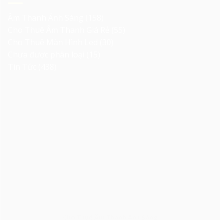
Âm Thanh Ánh Sáng
(158)
Cho Thuê Âm Thanh Giá Rẻ
(55)
Cho Thuê Màn Hình Led
(30)
Chưa được phân loại
(15)
Tin Tức
(438)
Cho Thuê Âm Thanh Ánh Sáng