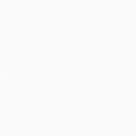
Cho thuê âm thanh ánh sáng Hội thi Cán bộ Đoàn
giỏi và Tuyên truyền viên trẻ tân Cảng Sài Gòn năm
2026
âm thanh ánh sáng sự kiện Hội thảo cần quan tâm