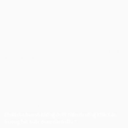
Khói lạnh sân khấu – Cung cấp dịch vụ khói lạnh sân
khấu tại Tp.HCM.
THANHPHAM
Để lại một bình luận
Email của bạn sẽ không được hiển thị công khai.
Các
trường bắt buộc được đánh dấu
*