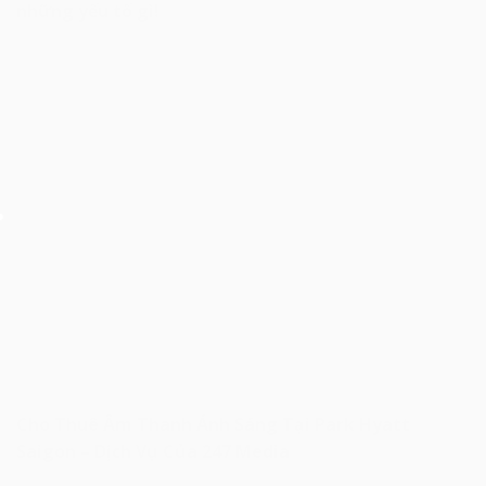
những yếu tố gì!
Cho Thuê Âm Thanh Ánh Sáng Tại Park Hyatt
Saigon – Dịch Vụ Của 247 Media