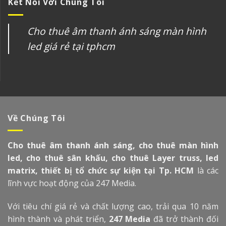
Kết Nối Với Chúng Tôi
Cho thuê âm thanh ánh sáng màn hình
led giá rẻ tại tphcm
Về Chúng Tôi
Cho thuê âm thanh ánh sáng, cho thuê màn hình
led, cho thuê sân khấu, cho thuê Layer truss, led
matrix, thiết bị tổ chức sự kiện tại Tp. HCM
là các
lĩnh vực hoạt động của 247 Media.
Với tiêu chí giá rẻ và chất lượng cao, trải qua 10 năm
hình thành và phát triển,
247 Media
đã trở thành đối