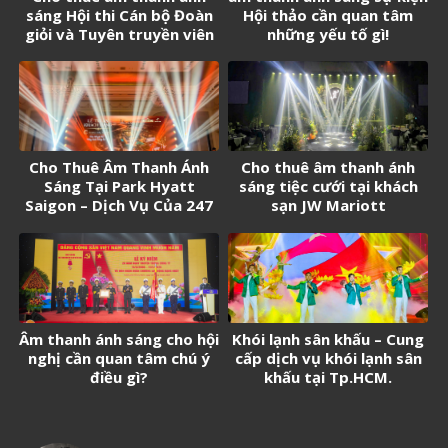
sáng Hội thi Cán bộ Đoàn
Hội thảo cần quan tâm
giỏi và Tuyên truyền viên
những yếu tố gì!
trẻ tân Cảng Sài Gòn năm
2026
Cho Thuê Âm Thanh Ánh
Cho thuê âm thanh ánh
Sáng Tại Park Hyatt
sáng tiệc cưới tại khách
Saigon – Dịch Vụ Của 247
sạn JW Mariott
Media
Âm thanh ánh sáng cho hội
Khói lạnh sân khấu – Cung
nghị cần quan tâm chú ý
cấp dịch vụ khói lạnh sân
điều gì?
khấu tại Tp.HCM.