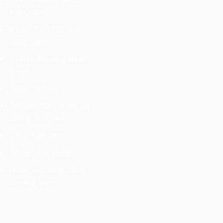
Full Color
8 Đèn Par COB ánh
sáng mặt
10 Đèn Moving Head
Beam
1 Đèn Follow
1 Mixer điều khiển hệ
thống ánh sáng
2 Bộ chân đèn.
1 Máy khói Haze
Nhân sự setup, chạy
trương trình