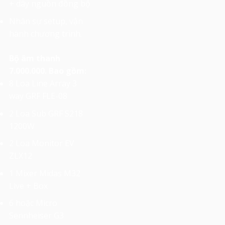
+ dây nguồn đồng bộ
Nhân sự setup, vận
hành chương trình.
Bộ âm thanh
7.000.000. Bao gồm:
8 Loa Line Array 3
way GRF FLE-08
2 Loa Sub GRF S218
1200W
2 Loa Monitor EV
ZLX12
1 Mixer Midas M32
Live + Box
6 hoặc Micro
Sennheiser G3