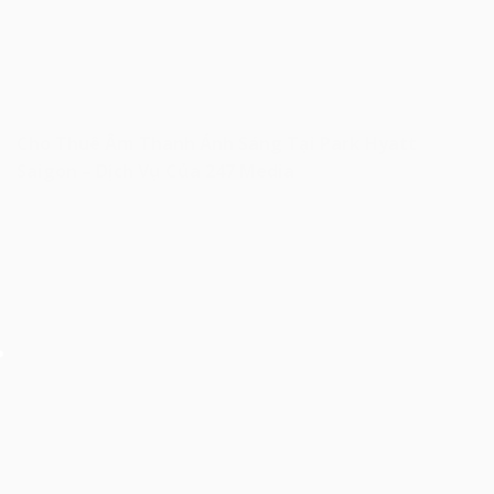
Cho Thuê Âm Thanh Ánh Sáng Tại Park Hyatt
Saigon – Dịch Vụ Của 247 Media