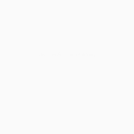
Cho Thuê Âm Thanh Ánh Sáng