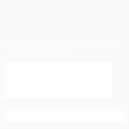
THANHPHAM
Để lại một bình luận
Email của bạn sẽ không được hiển thị công khai.
Các
trường bắt buộc được đánh dấu
*
Bình luận
*
Tên
*