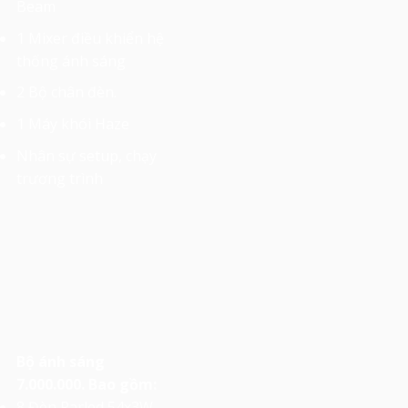
Beam
1 Mixer điều khiển hệ
thống ánh sáng
2 Bộ chân đèn.
1 Máy khói Haze
Nhân sự setup, chạy
trương trình
Bộ ánh sáng
7.000.000. Bao gồm:
8 Đèn Parled 54x3W