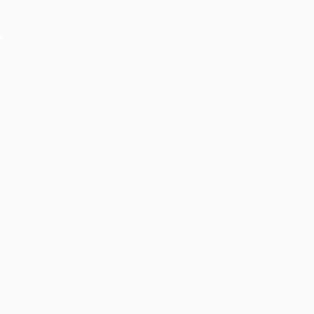
Cho thuê âm thanh ánh sáng, hiệu ứng sự kiện Giải
chạy bộ SNP Run As One