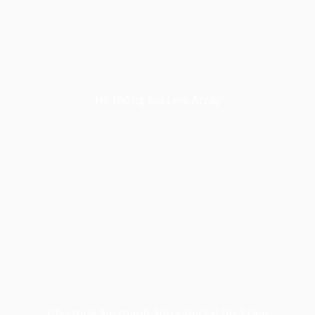
Hệ thống loa Line Array
Cho thuê âm thanh ánh sáng tại Hồ Tràm