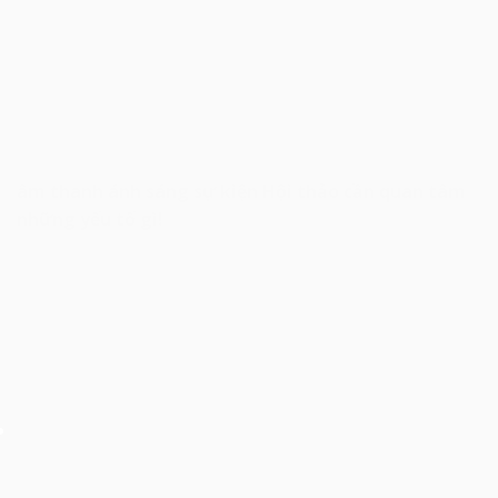
âm thanh ánh sáng sự kiện Hội thảo cần quan tâm
những yếu tố gì!