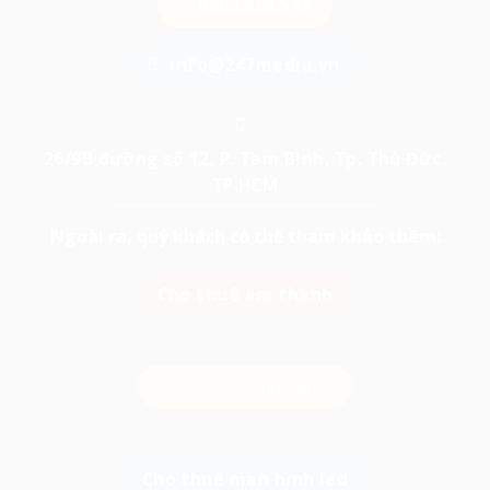
0903.898.545
info@247media.vn
26/9B đường số 12, P. Tam Bình, Tp. Thủ Đức,
TP.HCM
Ngoài ra, quý khách có thể tham khảo thêm:
Cho thuê âm thanh
Cho thuê ánh sáng
Cho thuê màn hình led