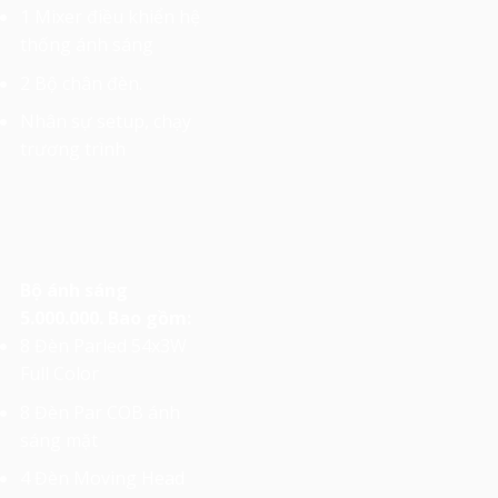
1 Mixer điều khiển hệ
thống ánh sáng
2 Bộ chân đèn.
Nhân sự setup, chạy
trương trình
Bộ ánh sáng
5.000.000. Bao gồm:
8 Đèn Parled 54x3W
Full Color
8 Đèn Par COB ánh
sáng mặt
4 Đèn Moving Head