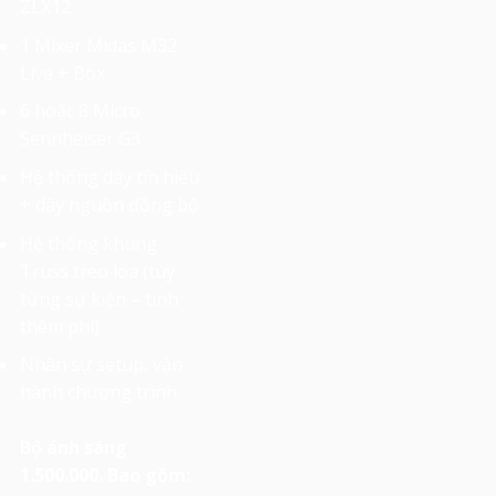
ZLX12
1 Mixer Midas M32
Live + Box
6 hoặc 8 Micro
Sennheiser G3
Hệ thống dây tín hiệu
+ dây nguồn đồng bộ
Hệ thống khung
Truss treo loa (tùy
từng sự kiện – tính
thêm phí)
Nhân sự setup, vận
hành chương trình.
Bộ ánh sáng
1.500.000. Bao gồm: