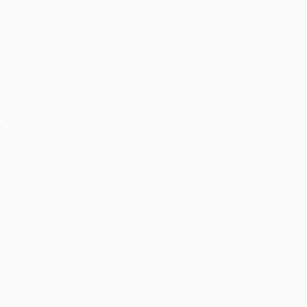
Khói lạnh sân khấu – Cung cấp dịch vụ khói lạnh sân
khấu tại Tp.HCM.