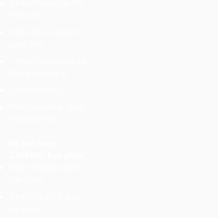
4 Đèn Parled 54x3W
Full Color
4 Đèn Par COB ánh
sáng mặt
1 Mixer điều khiển hệ
thống ánh sáng
2 Bộ chân đèn.
Nhân sự setup, chạy
trương trình
Bộ ánh sáng
2.500.000. Bao gồm:
8 Đèn Parled 54x3W
Full Color
8 Đèn Par COB ánh
sáng mặt