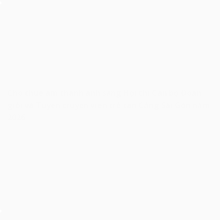
Cho thuê âm thanh ánh sáng Hội thi Cán bộ Đoàn
giỏi và Tuyên truyền viên trẻ tân Cảng Sài Gòn năm
2026