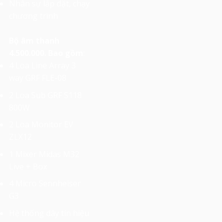
Nhân sự lắp đặt, chạy
chương trình
Bộ âm thanh
4.500.000. Bao gồm
:
4 Loa Line Array 3
way GRF FLE-08
2 Loa Sub GRF S118
800W
2 Loa Monitor EV
ZLX12
1 Mixer Midas M32
Live + Box
4 Micro Sennheiser
G3
Hệ thống dây tín hiệu