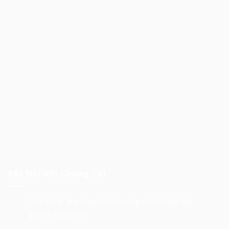
Cho Thuê Màn Hình Led
Kết Nối Với Chúng Tôi
Cho thuê âm thanh ánh sáng màn hình led
giá rẻ tại tphcm