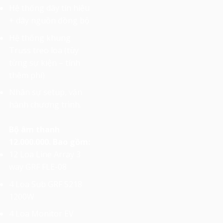
Hệ thống dây tín hiệu
+ dây nguồn đồng bộ
Hệ thống khung
Truss treo loa (tùy
từng sự kiện – tính
thêm phí)
Nhân sự setup, vận
hành chương trình.
Bộ âm thanh
12.000.000. Bao gồm:
12 Loa Line Array 3
way GRF FLE-08
4 Loa Sub GRF S218
1200W
4 Loa Monitor EV