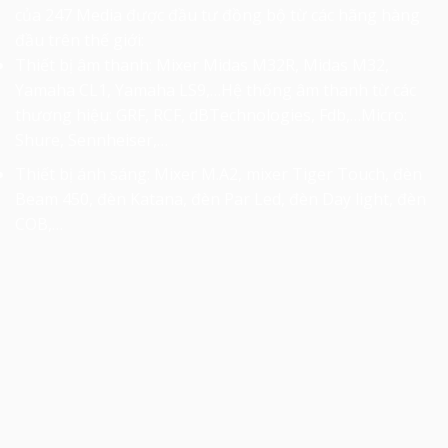
của 247 Media được đầu tư đồng bộ từ các hãng hàng
đầu trên thế giới:
Thiết bị âm thanh: Mixer Midas M32R, Midas M32,
Yamaha CL1, Yamaha LS9,…Hệ thống âm thanh từ các
thương hiệu: GRF, RCF, dBTechnologies, Fdb,…Micro:
Shure, Sennheiser,…
Thiết bị ánh sáng: Mixer M.A2, mixer Tiger Touch, đèn
Beam 450, đèn Katana, đèn Par Led, đèn Day light, đèn
COB,…