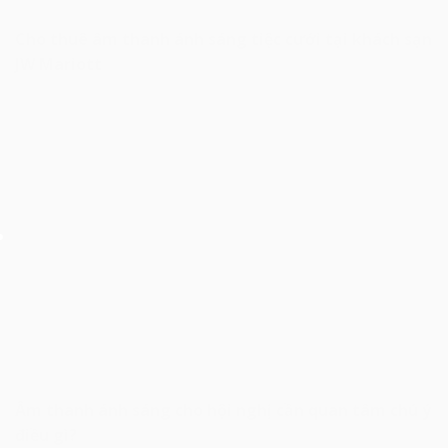
Cho thuê âm thanh ánh sáng tiệc cưới tại khách sạn
JW Mariott
Âm thanh ánh sáng cho hội nghị cần quan tâm chú ý
điều gì?