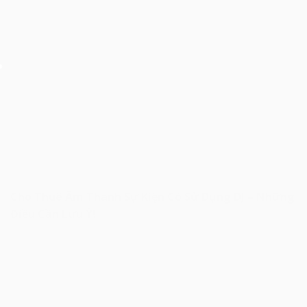
Cho Thuê Âm Thanh Sự Kiện Có Sử Dụng DJ – Những
Điều Cần Lưu Ý!