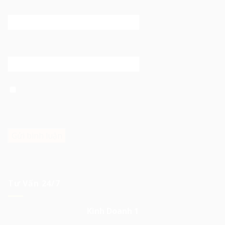
Email
*
Trang web
Lưu tên của tôi, email, và trang web trong trình duyệt
này cho lần bình luận kế tiếp của tôi.
Tư Vấn 24/7
Kinh Doanh 1