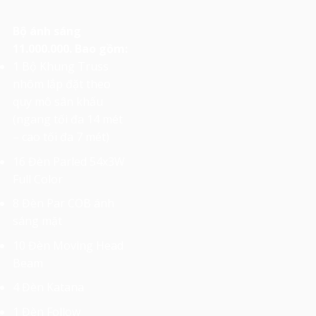
Bộ ánh sáng
11.000.000. Bao gồm:
1 Bộ Khung Truss
nhôm lắp đặt theo
quy mô sân khấu
(ngang tối đa 14 mét
– cao tối đa 7 mét)
16 Đèn Parled 54x3W
Full Color
8 Đèn Par COB ánh
sáng mặt
10 Đèn Moving Head
Beam
4 Đèn Katana
1 Đèn Follow