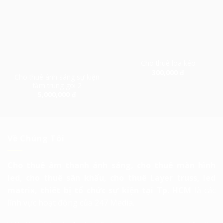
Cho thuê loa kéo
300,000
₫
Cho thuê ánh sáng sự kiện
tầm trung gói 2
5,000,000
₫
Về Chúng Tôi
Cho thuê âm thanh ánh sáng, cho thuê màn hình
led, cho thuê sân khấu, cho thuê Layer truss, led
matrix, thiết bị tổ chức sự kiện tại Tp. HCM
là các
lĩnh vực hoạt động của 247 Media.