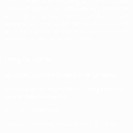
Với tiêu chí giá rẻ và chất lượng cao, trải qua 10 năm
hình thành và phát triển,
247 Media
đã trở thành đối
tác tin cậy của các công ty tổ chức sự kiện, các doanh
nghiệp và các Trung tâm hội nghị lớn nhỏ tại Tp. HCM
và các tỉnh thành lân cận. Liên hệ ngay với chúng tôi để
có báo giá tốt nhất cho sự kiện của bạn.
Thông Tin Liên Hệ
ÂM THANH SỰ KIỆN CHUYÊN NGHIỆP 247 MEDIA
Đơn vị chủ quản: Công ty TNHH Thương mại Công
nghệ và Truyền thông 247
Mã số thuế:
0318639408
Địa chỉ: 24/7 Tam Bình, P. Hiệp Bình, Tp. Hồ Chí Minh