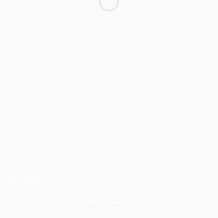
Hệ thống Layer truss đang được lắp đặt
Đặc điểm chính của Layer truss: