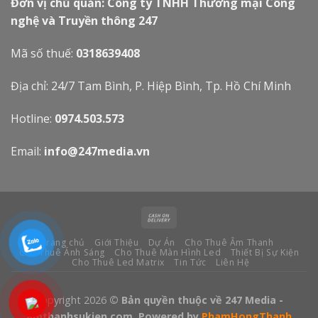
Đơn vị chủ quản: Công ty TNHH Thương mại Công
nghệ và Truyền thông 247
Mã số thuế:
0318639408
Địa chỉ: 24/7 Tam Bình, P. Hiệp Bình, Tp. Hồ Chí Minh
Hotline:
0974.503.573
Email:
info@247media.vn
Trang chủ
Giới Thiệu
Dự Án
Cho Thuê Âm Thanh
Cho Thuê Ánh Sáng
Cho Thuê Màn Hình Led
Thiết Bị Sự Kiện
Cho Thuê Led Matrix
Tin Tức
Liên Hệ
Copyright 2026
© Bản quyền thuộc về 247 Media -
amthanhsukien.com. Powered by
PhamHongThanh