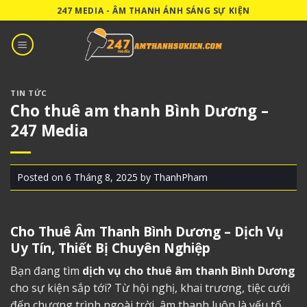
Skip
247 MEDIA - ÂM THANH ÁNH SÁNG SỰ KIỆN
to
content
TIN TỨC
Cho thuê am thanh Bình Dương –
247 Media
Posted on
6 Tháng 8, 2025
by
ThanhPham
Cho Thuê Âm Thanh Bình Dương
– Dịch Vụ
Uy Tín, Thiết Bị Chuyên Nghiệp
Bạn đang tìm
dịch vụ cho thuê âm thanh Bình Dương
cho sự kiện sắp tới? Từ hội nghị, khai trương, tiệc cưới
đến chương trình ngoài trời, âm thanh luôn là yếu tố