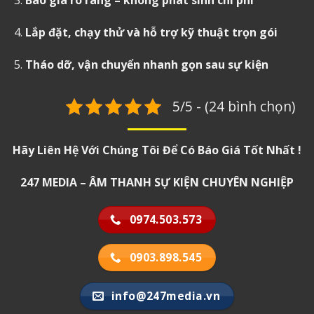
Báo giá rõ ràng – không phát sinh chi phí
Lắp đặt, chạy thử và hỗ trợ kỹ thuật trọn gói
Tháo dỡ, vận chuyển nhanh gọn sau sự kiện
5/5 - (24 bình chọn)
Hãy Liên Hệ Với Chúng Tôi Để Có Báo Giá Tốt Nhất !
247 MEDIA – ÂM THANH SỰ KIỆN CHUYÊN NGHIỆP
0974.503.573
0903.898.545
info@247media.vn