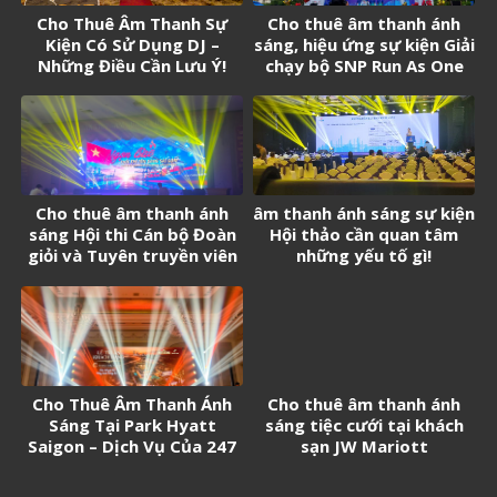
Cho Thuê Âm Thanh Sự
Cho thuê âm thanh ánh
Kiện Có Sử Dụng DJ –
sáng, hiệu ứng sự kiện Giải
Những Điều Cần Lưu Ý!
chạy bộ SNP Run As One
Cho thuê âm thanh ánh
âm thanh ánh sáng sự kiện
sáng Hội thi Cán bộ Đoàn
Hội thảo cần quan tâm
giỏi và Tuyên truyền viên
những yếu tố gì!
trẻ tân Cảng Sài Gòn năm
2026
Cho Thuê Âm Thanh Ánh
Cho thuê âm thanh ánh
Sáng Tại Park Hyatt
sáng tiệc cưới tại khách
Saigon – Dịch Vụ Của 247
sạn JW Mariott
Media