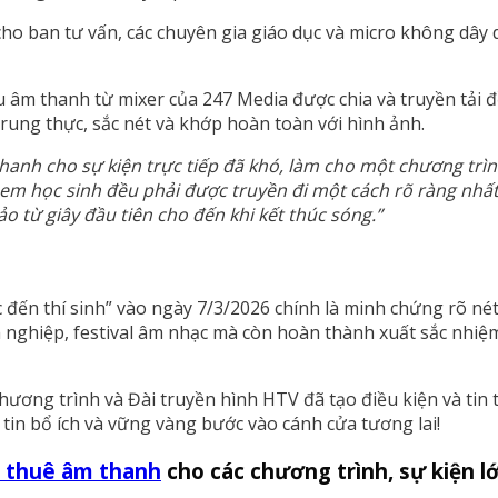
o ban tư vấn, các chuyên gia giáo dục và micro không dây dà
u âm thanh từ mixer của 247 Media được chia và truyền tải 
rung thực, sắc nét và khớp hoàn toàn với hình ảnh.
anh cho sự kiện trực tiếp đã khó, làm cho một chương trình 
c em học sinh đều phải được truyền đi một cách rõ ràng nhất
 từ giây đầu tiên cho đến khi kết thúc sóng.”
ến thí sinh” vào ngày 7/3/2026 chính là minh chứng rõ nét n
 nghiệp, festival âm nhạc mà còn hoàn thành xuất sắc nhiệm
hương trình và Đài truyền hình HTV đã tạo điều kiện và tin
in bổ ích và vững vàng bước vào cánh cửa tương lai!
 thuê âm thanh
cho các chương trình, sự kiện l