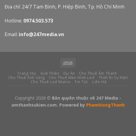
Địa chỉ: 24/7 Tam Bình, P. Hiệp Bình, Tp. Hồ Chí Minh
Hotline:
0974.503.573
Email:
info@247media.vn
Trang chủ
Giới Thiệu
Dự Án
Cho Thuê Âm Thanh
Cho Thuê Ánh Sáng
Cho Thuê Màn Hình Led
Thiết Bị Sự Kiện
Cho Thuê Led Matrix
Tin Tức
Liên Hệ
Copyright 2026
© Bản quyền thuộc về 247 Media -
amthanhsukien.com. Powered by
PhamHongThanh