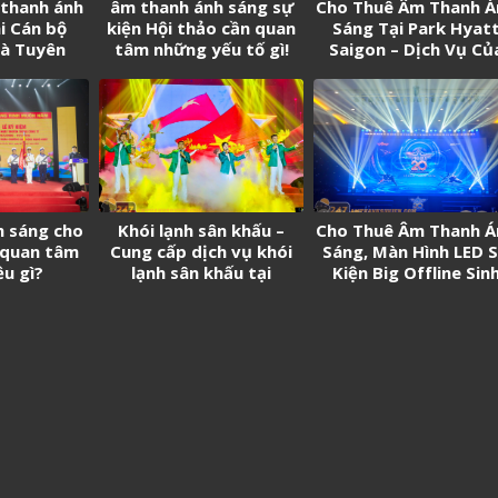
 thanh ánh
âm thanh ánh sáng sự
Cho Thuê Âm Thanh Á
i Cán bộ
kiện Hội thảo cần quan
Sáng Tại Park Hyat
và Tuyên
tâm những yếu tố gì!
Saigon – Dịch Vụ Củ
 trẻ tân
247 Media
n năm 2026
h sáng cho
Khói lạnh sân khấu –
Cho Thuê Âm Thanh Á
 quan tâm
Cung cấp dịch vụ khói
Sáng, Màn Hình LED 
ều gì?
lạnh sân khấu tại
Kiện Big Offline Sin
Tp.HCM.
Nhật “Phi Đội 20” K
Niệm 20 Năm Ra Mắ
Game Phi Đội