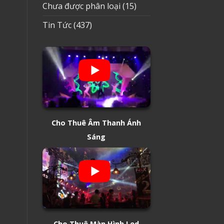
Chưa được phân loại
(15)
Tin Tức
(437)
Cho Thuê Âm Thanh Ánh
Sáng
Cho Thuê Màn Hình Led