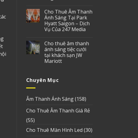
Cho Thuê Âm Thanh
các
Ánh Sáng Tại Park
Hyatt Saigon – Dịch
Vụ Của 247 Media
ng
Cho thuê âm thanh
ết
ánh sáng tiệc cưới
hội
tại khách sạn JW
Mariott
Chuyên Mục
Âm Thanh Ánh Sáng
(158)
Cho Thuê Âm Thanh Giá Rẻ
(55)
Cho Thuê Màn Hình Led
(30)