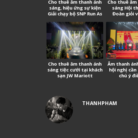
Cho thuê âm thanh ánh
Cho thuê âm
sáng, hiệu ứng sự kiện
sáng Hội th
Giải chạy bộ SNP Run As
Đoàn giỏi 
One
truyền viên
Cảng Sài Gò
Cho thuê âm thanh ánh
Âm thanh án
sáng tiệc cưới tại khách
hội nghị cần
sạn JW Mariott
chú ý đi
THANHPHAM