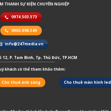
 ÂM THANH SỰ KIỆN CHUYÊN NGHIỆP
0974.503.573
0903.898.545
info@247media.vn
 12, P. Tam Bình, Tp. Thủ Đức, TP.HCM
quý khách có thể tham khảo thêm:
Cho thuê ánh sáng
Cho thuê màn hình led