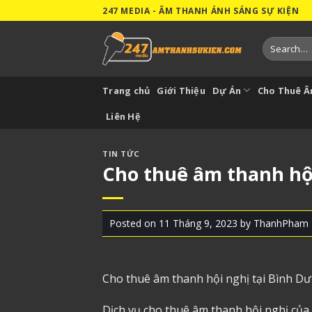
Skip
247 MEDIA - ÂM THANH ÁNH SÁNG SỰ KIỆN
to
content
Search
for:
Trang chủ
Giới Thiệu
Dự Án
Cho Thuê 
Liên Hệ
TIN TỨC
Cho thuê âm thanh hộ
Posted on
11 Tháng 9, 2023
by
ThanhPham
Cho thuê âm thanh
hội nghị tại Bình D
Dịch vụ cho thuê âm thanh hội nghị của