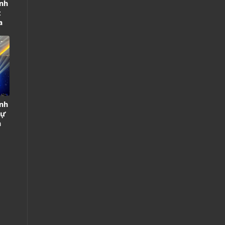
nh
t
a
nh
Sự
h
ỷ
t