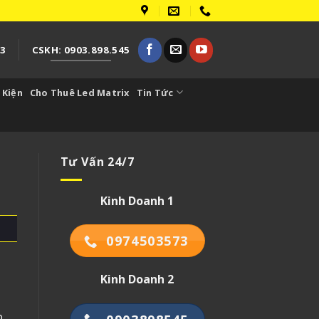
73
CSKH: 0903.898.545
 Kiện
Cho Thuê Led Matrix
Tin Tức
Tư Vấn 24/7
Kinh Doanh 1
0974503573
Kinh Doanh 2
p