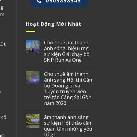
0903898545
ng
âm
Hoạt Động Mới Nhất
Cho thuê âm thanh
ôi:
ánh sáng, hiệu ứng
sự kiện Giải chạy bộ
SNP Run As One
Cho thuê âm thanh
ánh sáng Hội thi Cán
bộ Đoàn giỏi và
i
Tuyên truyền viên
trẻ tân Cảng Sài Gòn
năm 2026
 cố
âm thanh ánh sáng
sự kiện Hội thảo cần
quan tâm những yếu
tố gì!
ng