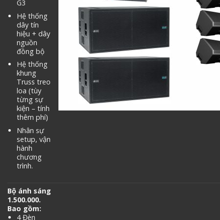
G3
Hệ thống
dây tín
hiệu + dây
nguồn
đồng bộ
Hệ thống
khung
Truss treo
loa (tùy
từng sự
kiện – tính
thêm phí)
Nhân sự
setup, vận
hành
chương
trình.
Bộ ánh sáng
1.500.000.
Bao gồm:
4 Đèn