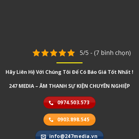
5/5 - (7 bình chọn)
Hãy Liên Hệ Với Chúng Tôi Để Có Báo Giá Tốt Nhất !
247 MEDIA – ÂM THANH SỰ KIỆN CHUYÊN NGHIỆP
0974.503.573
0903.898.545
info@247media.vn