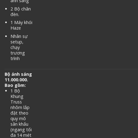
ánh sáng
2 Bộ chân
đèn.
1 Máy khói
Haze
Nhân sự
setup,
chạy
trương
trình
Bộ ánh sáng
11.000.000.
Bao gồm:
1 Bộ
Khung
Truss
nhôm lắp
đặt theo
quy mô
sân khấu
(ngang tối
đa 14 mét