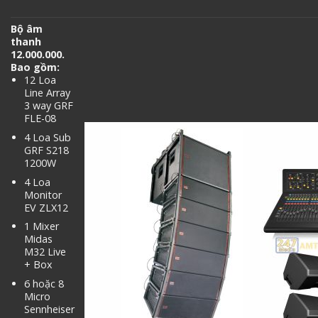
Bộ âm
thanh
12.000.000.
Bao gồm:
12 Loa
Line Array
3 way GRF
FLE-08
4 Loa Sub
GRF S218
1200W
4 Loa
Monitor
EV ZLX12
1 Mixer
Midas
M32 Live
+ Box
6 hoặc 8
Micro
Sennheiser