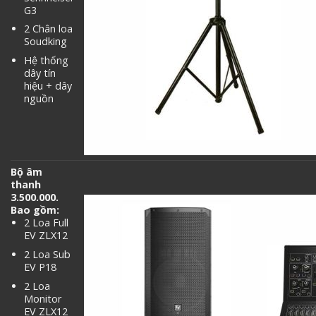
G3
2 Chân loa
Soudking
Hệ thống
dây tín
hiệu + dây
nguồn
Bộ âm
thanh
3.500.000.
Bao gồm:
2 Loa Full
EV ZLX12
2 Loa Sub
EV P18
2 Loa
Monitor
EV ZLX12