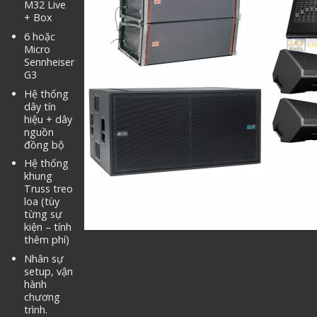
M32 Live
+ Box
6 hoặc
Micro
Sennheiser
G3
Hệ thống
dây tín
hiệu + dây
nguồn
đồng bộ
Hệ thống
khung
Truss treo
loa (tùy
từng sự
kiện – tính
thêm phí)
Nhân sự
setup, vận
hành
chương
trình.