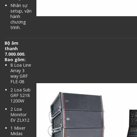
Nhân sự
setup, vận
hành
chương
trình.
Bộ âm
thanh
7.000.000.
Bao gồm:
8 Loa Line
Array 3
way GRF
FLE-08
2 Loa Sub
GRF S218
1200W
2 Loa
Monitor
EV ZLX12
1 Mixer
Midas