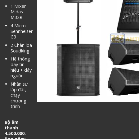
1 Mixer
Midas
M32R
4 Micro
Sennheiser
G3
2 Chân loa
Soudking
Hệ thống
dây tín
hiệu + dây
nguồn
Nhân sự
lắp đặt,
chạy
chương
trình
Bộ âm
thanh
4.500.000.
Bao gồm
: