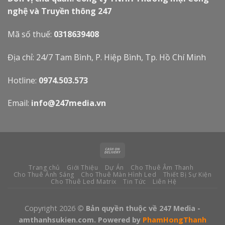
nghệ và Truyền thông 247
Mã số thuế:
0318639408
Địa chỉ: 24/7 Tam Bình, P. Hiệp Bình, Tp. Hồ Chí Minh
Hotline:
0974.503.573
Email:
info@247media.vn
Trang chủ
Giới Thiệu
Dự Án
Cho Thuê Âm Thanh
Cho Thuê Ánh Sáng
Cho Thuê Màn Hình Led
Thiết Bị Sự Kiện
Cho Thuê Led Matrix
Tin Tức
Liên Hệ
Copyright 2026
© Bản quyền thuộc về 247 Media -
amthanhsukien.com. Powered by
PhamHongThanh