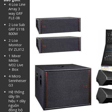
4 Loa Line
Array 3
way GRF
FLE-08
2 Loa Sub
GRF S118
800W
2 Loa
Monitor
EV ZLX12
1 Mixer
Midas
M32 Live
+ Box
4 Micro
Sennheiser
G3
Hệ thống
dây tín
hiệu + dây
nguồn
đồng bộ