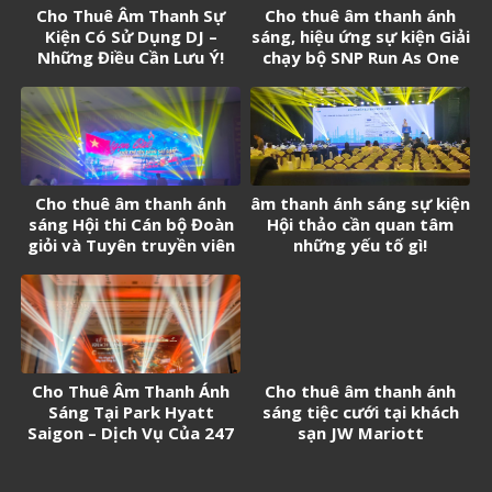
Cho Thuê Âm Thanh Sự
Cho thuê âm thanh ánh
Kiện Có Sử Dụng DJ –
sáng, hiệu ứng sự kiện Giải
Những Điều Cần Lưu Ý!
chạy bộ SNP Run As One
Cho thuê âm thanh ánh
âm thanh ánh sáng sự kiện
sáng Hội thi Cán bộ Đoàn
Hội thảo cần quan tâm
giỏi và Tuyên truyền viên
những yếu tố gì!
trẻ tân Cảng Sài Gòn năm
2026
Cho Thuê Âm Thanh Ánh
Cho thuê âm thanh ánh
Sáng Tại Park Hyatt
sáng tiệc cưới tại khách
Saigon – Dịch Vụ Của 247
sạn JW Mariott
Media