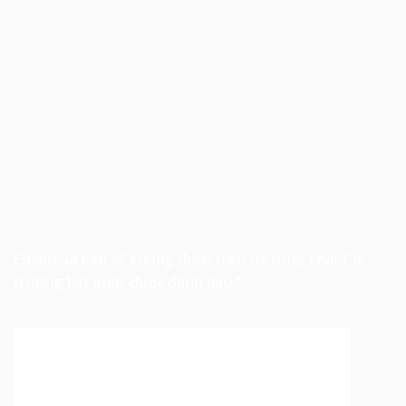
Cho Thuê Âm Thanh Ánh Sáng, Màn Hình LED Sự
Kiện Big Offline Sinh Nhật “Phi Đội 20” Kỷ Niệm 20
Năm Ra Mắt Game Phi Đội
THANHPHAM
Để lại một bình luận
Email của bạn sẽ không được hiển thị công khai.
Các
trường bắt buộc được đánh dấu
*
Bình luận
*