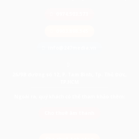
0974.503.573
0903.898.545
info@247media.vn
26/9B đường số 12, P. Tam Bình, Tp. Thủ Đức,
TP.HCM
Ngoài ra, quý khách có thể tham khảo thêm:
Cho thuê âm thanh