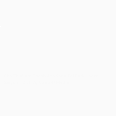
Cho Thuê Âm Thanh Ánh Sáng Tại Park Hyatt
Saigon – Dịch Vụ Của 247 Media