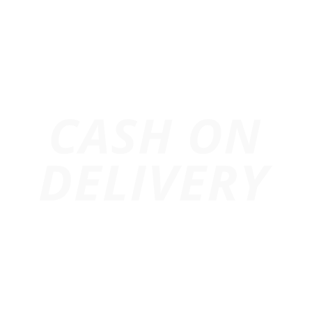
Email:
info@247media.vn
Trang chủ
Giới Thiệu
Dự Án
Cho Thuê Âm Thanh