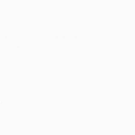
Âm thanh ánh sáng cho hội nghị cần quan tâm chú ý
điều gì?