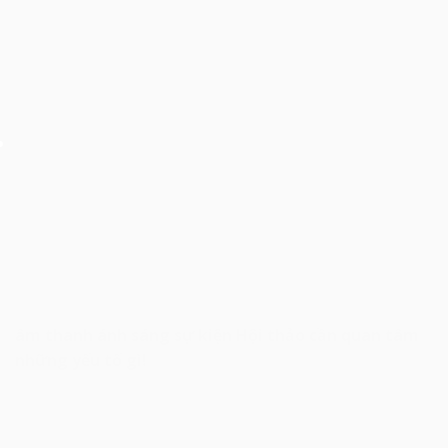
âm thanh ánh sáng sự kiện Hội thảo cần quan tâm
những yếu tố gì!