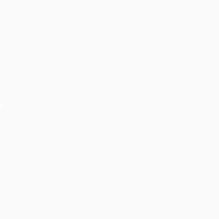
Có Thể Bạn Quan Tâm:
Cho thuê âm thanh ánh sáng, hiệu ứng sự kiện Giải
chạy bộ SNP Run As One