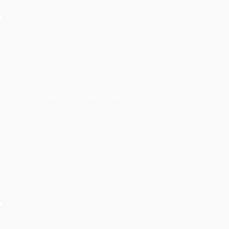
Cho thuê âm thanh ánh sáng tiệc cưới tại khách sạn
JW Mariott