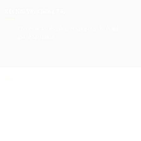
Kết Nối Với Chúng Tôi
Cho thuê âm thanh ánh sáng màn hình led
giá rẻ tại tphcm
Về Chúng Tôi
Cho thuê âm thanh ánh sáng, cho thuê màn hình
led, cho thuê sân khấu, cho thuê Layer truss, led
matrix, thiết bị tổ chức sự kiện tại Tp. HCM
là các
lĩnh vực hoạt động của 247 Media.
Với tiêu chí giá rẻ và chất lượng cao, trải qua 10 năm
hình thành và phát triển,
247 Media
đã trở thành đối