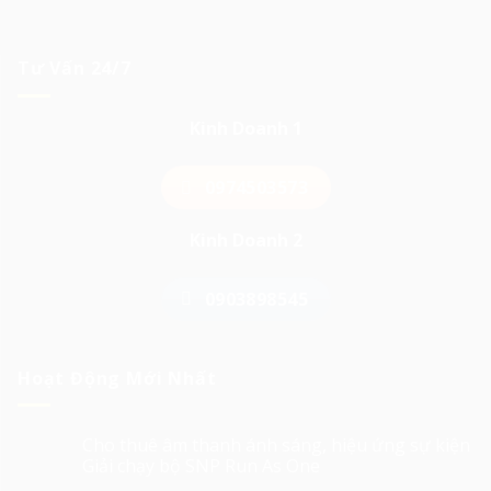
Tư Vấn 24/7
Kinh Doanh 1
0974503573
Kinh Doanh 2
0903898545
Hoạt Động Mới Nhất
Cho thuê âm thanh ánh sáng, hiệu ứng sự kiện
Giải chạy bộ SNP Run As One