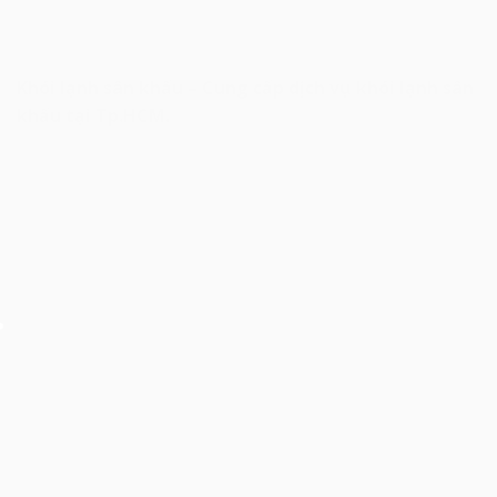
Khói lạnh sân khấu – Cung cấp dịch vụ khói lạnh sân
khấu tại Tp.HCM.