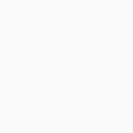
Tin Tức
(437)
Cho Thuê Âm Thanh Ánh Sáng