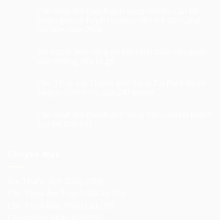
Cho thuê âm thanh ánh sáng Hội thi Cán bộ
Đoàn giỏi và Tuyên truyền viên trẻ tân Cảng
Sài Gòn năm 2026
âm thanh ánh sáng sự kiện Hội thảo cần quan
tâm những yếu tố gì!
Cho Thuê Âm Thanh Ánh Sáng Tại Park Hyatt
Saigon – Dịch Vụ Của 247 Media
Cho thuê âm thanh ánh sáng tiệc cưới tại khách
sạn JW Mariott
Chuyên Mục
Âm Thanh Ánh Sáng
(158)
Cho Thuê Âm Thanh Giá Rẻ
(55)
Cho Thuê Màn Hình Led
(30)
Chưa được phân loại
(15)