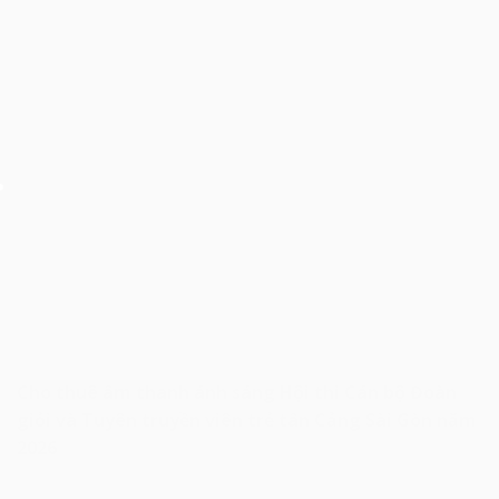
Cho thuê âm thanh ánh sáng Hội thi Cán bộ Đoàn
giỏi và Tuyên truyền viên trẻ tân Cảng Sài Gòn năm
2026