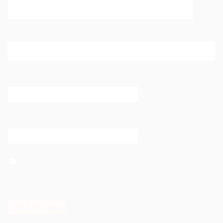
Tên
*
Email
*
Trang web
Lưu tên của tôi, email, và trang web trong trình duyệt
này cho lần bình luận kế tiếp của tôi.