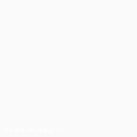
Cho Thuê Màn Hình Led
Kết Nối Với Chúng Tôi