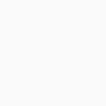
âm thanh ánh sáng sự kiện Hội thảo cần quan tâm
những yếu tố gì!