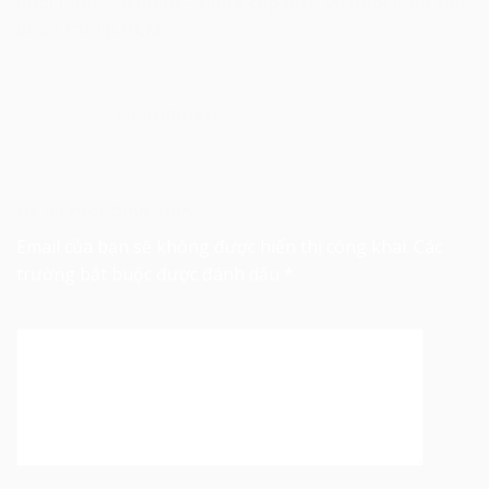
Khói lạnh sân khấu – Cung cấp dịch vụ khói lạnh sân
khấu tại Tp.HCM.
THANHPHAM
Để lại một bình luận
Email của bạn sẽ không được hiển thị công khai.
Các
trường bắt buộc được đánh dấu
*
Bình luận
*