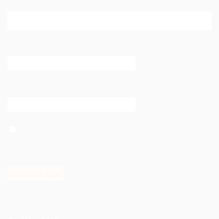
Tên
*
Email
*
Trang web
Lưu tên của tôi, email, và trang web trong trình duyệt
này cho lần bình luận kế tiếp của tôi.