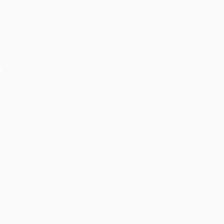
Cho thuê âm thanh ánh sáng, hiệu ứng sự kiện Giải
chạy bộ SNP Run As One