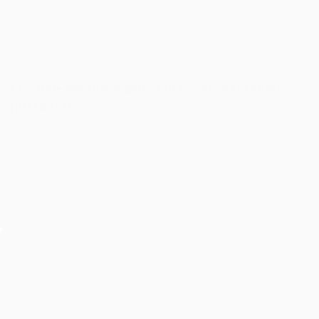
Cho thuê âm thanh ánh sáng tiệc cưới tại khách sạn
JW Mariott