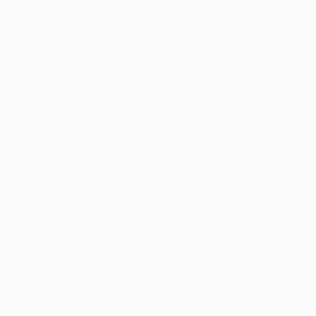
Có Thể Bạn Quan Tâm:
Cho Thuê Âm Thanh Sự Kiện Có Sử Dụng DJ – Những
Điều Cần Lưu Ý!