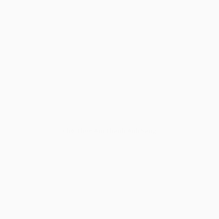
Cho Thuê Âm Thanh Ánh Sáng