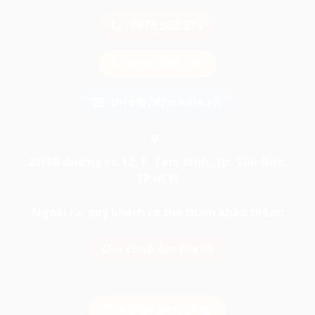
0974.503.573
0903.898.545
info@247media.vn
26/9B đường số 12, P. Tam Bình, Tp. Thủ Đức,
TP.HCM
Ngoài ra, quý khách có thể tham khảo thêm:
Cho thuê âm thanh
Cho thuê ánh sáng