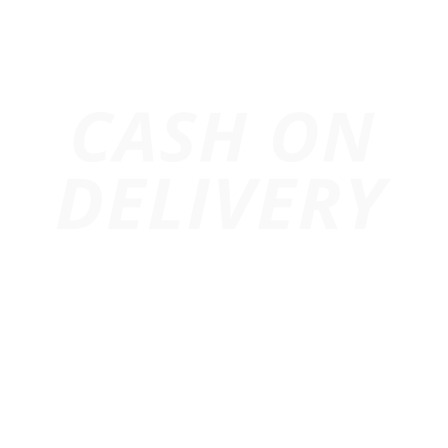
Trang chủ
Giới Thiệu
Dự Án
Cho Thuê Âm Thanh
Cho Thuê Ánh Sáng
Cho Thuê Màn Hình Led