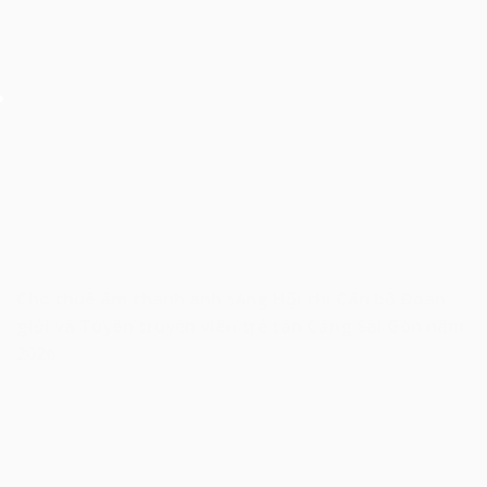
Cho thuê âm thanh ánh sáng Hội thi Cán bộ Đoàn
giỏi và Tuyên truyền viên trẻ tân Cảng Sài Gòn năm
2026