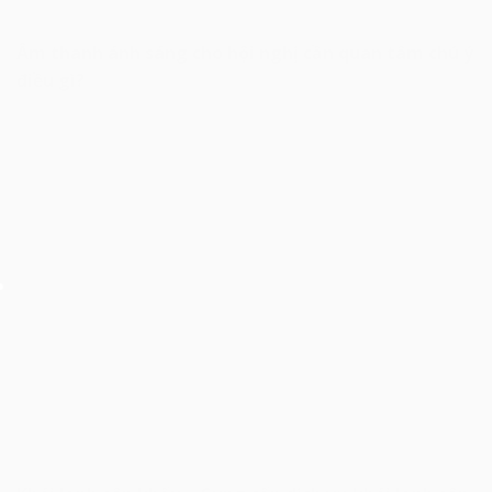
Âm thanh ánh sáng cho hội nghị cần quan tâm chú ý
điều gì?