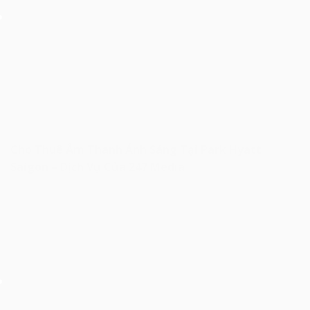
Cho Thuê Âm Thanh Ánh Sáng Tại Park Hyatt
Saigon – Dịch Vụ Của 247 Media