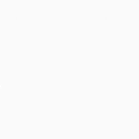
Cho Thuê Âm Thanh Sự Kiện Có Sử Dụng DJ – Những
Điều Cần Lưu Ý!