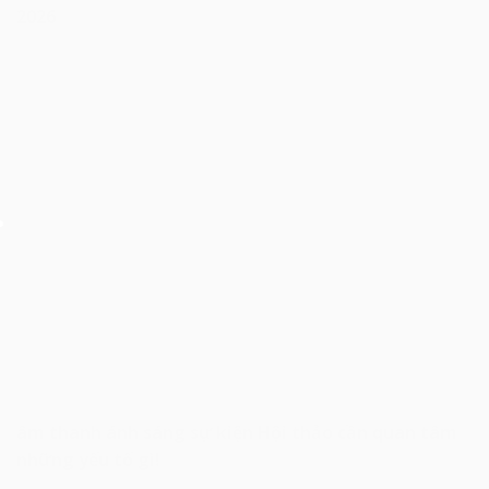
2026
âm thanh ánh sáng sự kiện Hội thảo cần quan tâm
những yếu tố gì!