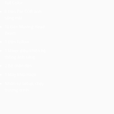
Full Color
8 Đèn Par COB ánh
sáng mặt
10 Đèn Moving Head
Beam
1 Đèn Follow
1 Mixer điều khiển hệ
thống ánh sáng
2 Bộ chân đèn.
1 Máy khói Haze
Nhân sự setup, chạy
trương trình