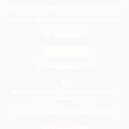
Hãy Liên Hệ Với Chúng Tôi Để Có Báo Giá Tốt Nhất !
247 MEDIA – ÂM THANH SỰ KIỆN CHUYÊN NGHIỆP
0974.503.573
0903.898.545
info@247media.vn
26/9B đường số 12, P. Tam Bình, Tp. Thủ Đức,
TP.HCM
Ngoài ra, quý khách có thể tham khảo thêm:
Cho thuê âm thanh