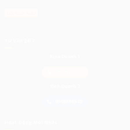
này cho lần bình luận kế tiếp của tôi.
Tư Vấn 24/7
Kinh Doanh 1
0974503573
Kinh Doanh 2
0903898545
Hoạt Động Mới Nhất