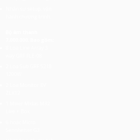
Nhân sự setup, vận
hành chương trình.
Bộ âm thanh
7.000.000. Bao gồm:
8 Loa Line Array 3
way GRF FLE-08
2 Loa Sub GRF S218
1200W
2 Loa Monitor EV
ZLX12
1 Mixer Midas M32
Live + Box
6 hoặc Micro
Sennheiser G3