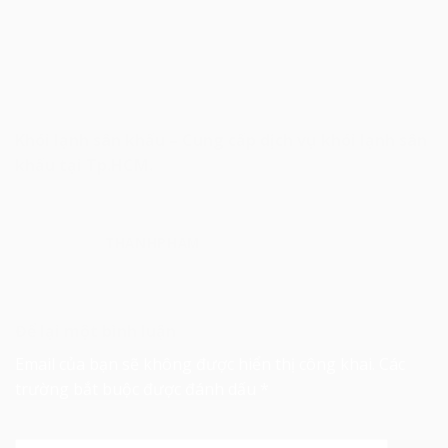
Khói lạnh sân khấu – Cung cấp dịch vụ khói lạnh sân
khấu tại Tp.HCM.
THANHPHAM
Để lại một bình luận
Email của bạn sẽ không được hiển thị công khai.
Các
trường bắt buộc được đánh dấu
*
Bình luận
*