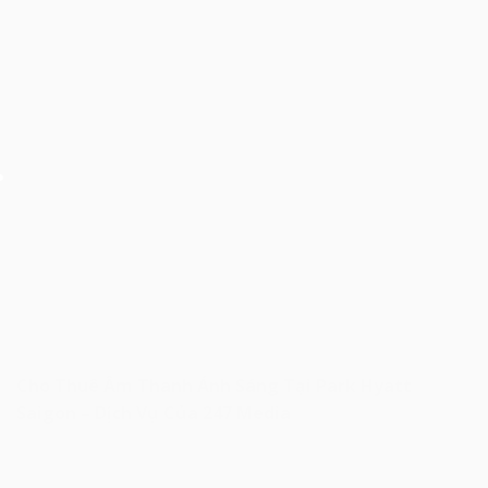
Cho Thuê Âm Thanh Ánh Sáng Tại Park Hyatt
Saigon – Dịch Vụ Của 247 Media