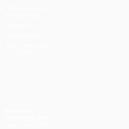
1 Mixer điều khiển hệ
thống ánh sáng
2 Bộ chân đèn.
1 Máy khói Haze
Nhân sự setup, chạy
trương trình
Bộ ánh sáng
7.000.000. Bao gồm:
8 Đèn Parled 54x3W