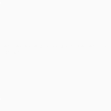
Âm thanh ánh sáng cho hội nghị cần quan tâm chú ý
điều gì?