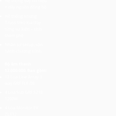
Hệ thống dây tín hiệu
+ dây nguồn đồng bộ
Hệ thống khung
Truss treo loa (tùy
từng sự kiện – tính
thêm phí)
Nhân sự setup, vận
hành chương trình.
Bộ âm thanh
12.000.000. Bao gồm:
12 Loa Line Array 3
way GRF FLE-08
4 Loa Sub GRF S218
1200W
4 Loa Monitor EV
ZLX12