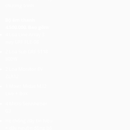
chương trình
Bộ âm thanh
4.500.000. Bao gồm
:
4 Loa Line Array 3
way GRF FLE-08
2 Loa Sub GRF S118
800W
2 Loa Monitor EV
ZLX12
1 Mixer Midas M32
Live + Box
4 Micro Sennheiser
G3
Hệ thống dây tín hiệu
+ dây nguồn đồng bộ