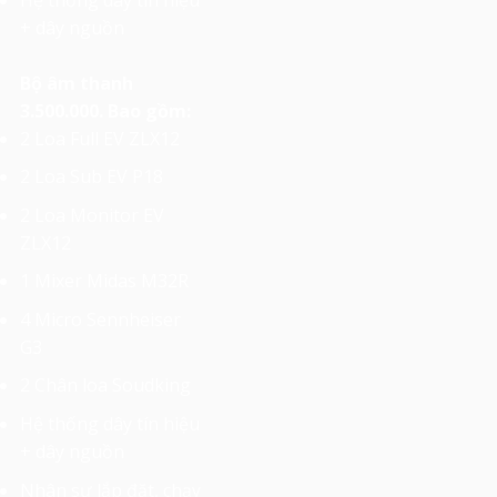
+ dây nguồn
Bộ âm thanh
3.500.000. Bao gồm:
2 Loa Full EV ZLX12
2 Loa Sub EV P18
2 Loa Monitor EV
ZLX12
1 Mixer Midas M32R
4 Micro Sennheiser
G3
2 Chân loa Soudking
Hệ thống dây tín hiệu
+ dây nguồn
Nhân sự lắp đặt, chạy