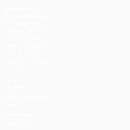
Bộ ánh sáng
11.000.000. Bao gồm:
1 Bộ Khung Truss
nhôm lắp đặt theo
quy mô sân khấu
(ngang tối đa 14 mét
– cao tối đa 7 mét)
16 Đèn Parled 54x3W
Full Color
8 Đèn Par COB ánh
sáng mặt
10 Đèn Moving Head
Beam
4 Đèn Katana
1 Đèn Follow