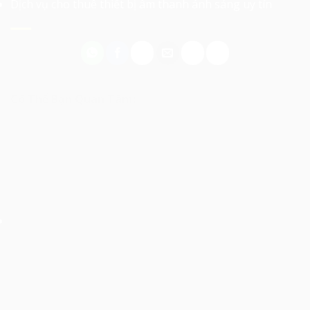
Dịch vụ cho thuê thiết bị âm thanh ánh sáng uy tín
Có Thể Bạn Quan Tâm: