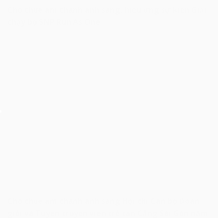
Cho thuê âm thanh ánh sáng, hiệu ứng sự kiện Giải
chạy bộ SNP Run As One
Cho thuê âm thanh ánh sáng Hội thi Cán bộ Đoàn
giỏi và Tuyên truyền viên trẻ tân Cảng Sài Gòn năm