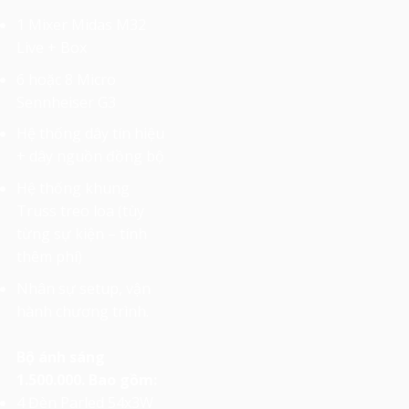
1 Mixer Midas M32
Live + Box
6 hoặc 8 Micro
Sennheiser G3
Hệ thống dây tín hiệu
+ dây nguồn đồng bộ
Hệ thống khung
Truss treo loa (tùy
từng sự kiện – tính
thêm phí)
Nhân sự setup, vận
hành chương trình.
Bộ ánh sáng
1.500.000. Bao gồm:
4 Đèn Parled 54x3W