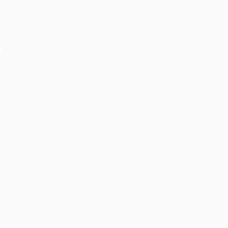
Cho thuê âm thanh ánh sáng tiệc cưới tại khách sạn
JW Mariott