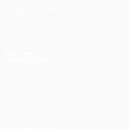
Dưới đây là một số các gói cho thuê âm thanh ánh sáng
của 247 Media:
Giá đã bao gồm chi phí nhân sự và lắp đặt
Chưa bao gồm chi phí vận chuyển và thuế VAT
Bộ âm thanh
2.000.000. Bao gồm:
2 Loa EV ZLX12
Activer
1 Mixer Mackie 16
Line
2 Micro Sennheiser
G3
2 Chân loa Soudking
Hệ thống dây tín hiệu