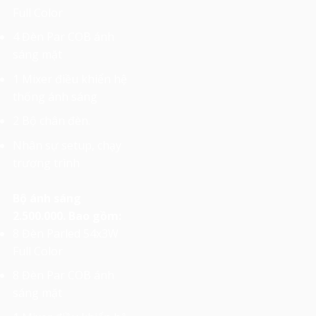
Full Color
4 Đèn Par COB ánh
sáng mặt
1 Mixer điều khiển hệ
thống ánh sáng
2 Bộ chân đèn.
Nhân sự setup, chạy
trương trình
Bộ ánh sáng
2.500.000. Bao gồm:
8 Đèn Parled 54x3W
Full Color
8 Đèn Par COB ánh
sáng mặt