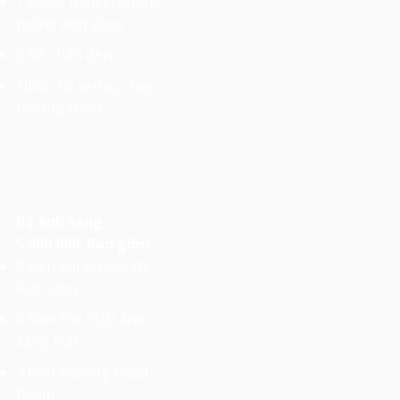
1 Mixer điều khiển hệ
thống ánh sáng
2 Bộ chân đèn.
Nhân sự setup, chạy
trương trình
Bộ ánh sáng
5.000.000. Bao gồm:
8 Đèn Parled 54x3W
Full Color
8 Đèn Par COB ánh
sáng mặt
4 Đèn Moving Head
Beam