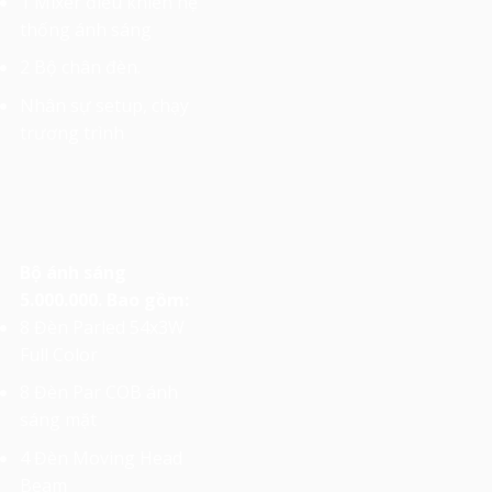
1 Mixer điều khiển hệ
thống ánh sáng
2 Bộ chân đèn.
Nhân sự setup, chạy
trương trình
Bộ ánh sáng
5.000.000. Bao gồm:
8 Đèn Parled 54x3W
Full Color
8 Đèn Par COB ánh
sáng mặt
4 Đèn Moving Head
Beam