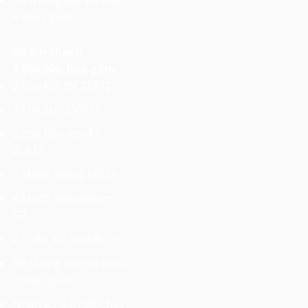
+ dây nguồn
Bộ âm thanh
3.500.000. Bao gồm:
2 Loa Full EV ZLX12
2 Loa Sub EV P18
2 Loa Monitor EV
ZLX12
1 Mixer Midas M32R
4 Micro Sennheiser
G3
2 Chân loa Soudking
Hệ thống dây tín hiệu
+ dây nguồn
Nhân sự lắp đặt, chạy