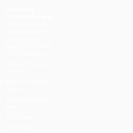
Bộ ánh sáng
11.000.000. Bao gồm:
1 Bộ Khung Truss
nhôm lắp đặt theo
quy mô sân khấu
(ngang tối đa 14 mét
– cao tối đa 7 mét)
16 Đèn Parled 54x3W
Full Color
8 Đèn Par COB ánh
sáng mặt
10 Đèn Moving Head
Beam
4 Đèn Katana
1 Đèn Follow