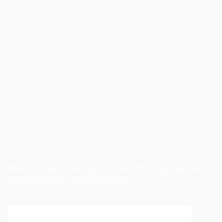
Khói lạnh sân khấu – Cung cấp dịch vụ khói lạnh sân
khấu tại Tp.HCM.
THANHPHAM
Để lại một bình luận
Email của bạn sẽ không được hiển thị công khai.
Các
trường bắt buộc được đánh dấu
*
Bình luận
*