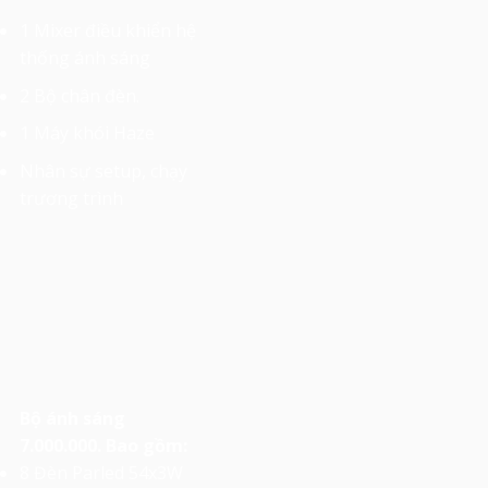
1 Mixer điều khiển hệ
thống ánh sáng
2 Bộ chân đèn.
1 Máy khói Haze
Nhân sự setup, chạy
trương trình
Bộ ánh sáng
7.000.000. Bao gồm:
8 Đèn Parled 54x3W