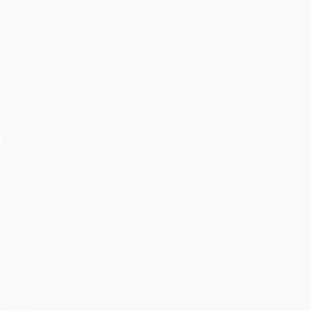
chạy bộ SNP Run As One
Cho thuê âm thanh ánh sáng Hội thi Cán bộ Đoàn
giỏi và Tuyên truyền viên trẻ tân Cảng Sài Gòn năm
2026