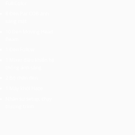
Full Color
8 Đèn Par COB ánh
sáng mặt
10 Đèn Moving Head
Beam
1 Đèn Follow
1 Mixer điều khiển hệ
thống ánh sáng
2 Bộ chân đèn.
1 Máy khói Haze
Nhân sự setup, chạy
trương trình