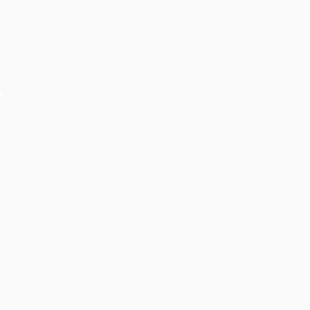
Cho Thuê Âm Thanh Ánh Sáng Tại Park Hyatt
Saigon – Dịch Vụ Của 247 Media