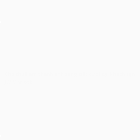
Cho thuê âm thanh ánh sáng tiệc cưới tại khách sạn
JW Mariott