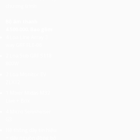
chương trình
Bộ âm thanh
4.500.000. Bao gồm
:
4 Loa Line Array 3
way GRF FLE-08
2 Loa Sub GRF S118
800W
2 Loa Monitor EV
ZLX12
1 Mixer Midas M32
Live + Box
4 Micro Sennheiser
G3
Hệ thống dây tín hiệu
+ dây nguồn đồng bộ