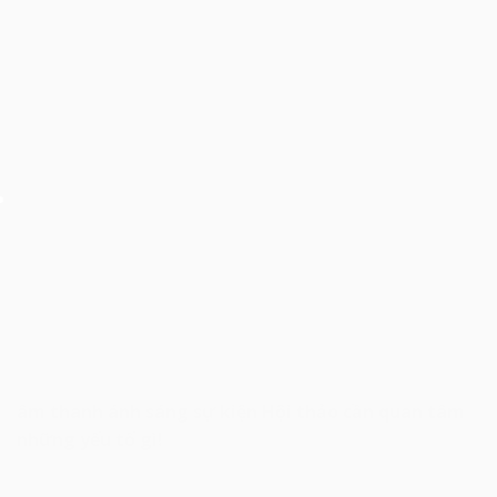
âm thanh ánh sáng sự kiện Hội thảo cần quan tâm
những yếu tố gì!