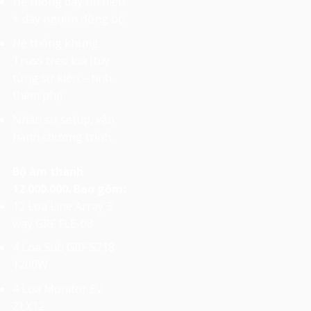
Hệ thống dây tín hiệu
+ dây nguồn đồng bộ
Hệ thống khung
Truss treo loa (tùy
từng sự kiện – tính
thêm phí)
Nhân sự setup, vận
hành chương trình.
Bộ âm thanh
12.000.000. Bao gồm:
12 Loa Line Array 3
way GRF FLE-08
4 Loa Sub GRF S218
1200W
4 Loa Monitor EV
ZLX12