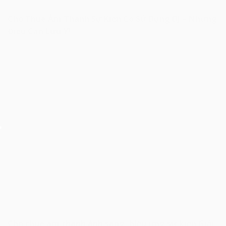
Cho Thuê Âm Thanh Sự Kiện Có Sử Dụng DJ – Những
Điều Cần Lưu Ý!
Cho thuê âm thanh ánh sáng, hiệu ứng sự kiện Giải