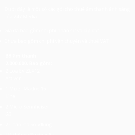
Dưới đây là một số các gói cho thuê âm thanh ánh sáng
của 247 Media:
Giá đã bao gồm chi phí nhân sự và lắp đặt
Chưa bao gồm chi phí vận chuyển và thuế VAT
Bộ âm thanh
2.000.000. Bao gồm:
2 Loa EV ZLX12
Activer
1 Mixer Mackie 16
Line
2 Micro Sennheiser
G3
2 Chân loa Soudking
Hệ thống dây tín hiệu