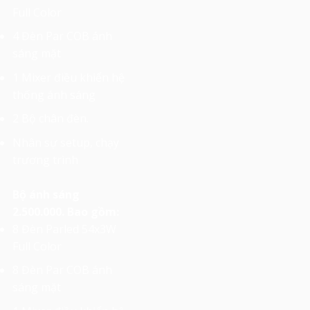
Full Color
4 Đèn Par COB ánh
sáng mặt
1 Mixer điều khiển hệ
thống ánh sáng
2 Bộ chân đèn.
Nhân sự setup, chạy
trương trình
Bộ ánh sáng
2.500.000. Bao gồm:
8 Đèn Parled 54x3W
Full Color
8 Đèn Par COB ánh
sáng mặt