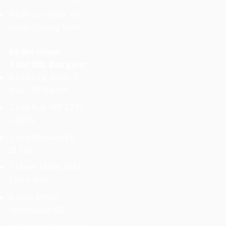
Nhân sự setup, vận
hành chương trình.
Bộ âm thanh
7.000.000. Bao gồm:
8 Loa Line Array 3
way GRF FLE-08
2 Loa Sub GRF S218
1200W
2 Loa Monitor EV
ZLX12
1 Mixer Midas M32
Live + Box
6 hoặc Micro
Sennheiser G3