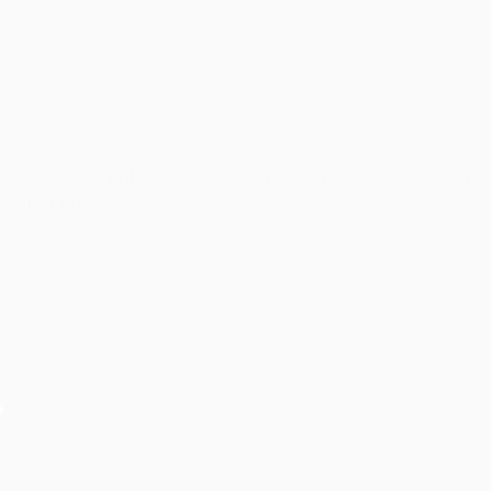
Âm thanh ánh sáng cho hội nghị cần quan tâm chú ý
điều gì?