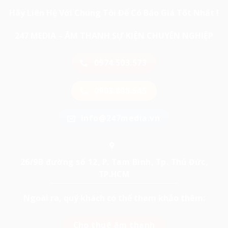
Hãy Liên Hệ Với Chúng Tôi Để Có Báo Giá Tốt Nhất !
247 MEDIA – ÂM THANH SỰ KIỆN CHUYÊN NGHIỆP
0974.503.573
0903.898.545
info@247media.vn
26/9B đường số 12, P. Tam Bình, Tp. Thủ Đức,
TP.HCM
Ngoài ra, quý khách có thể tham khảo thêm:
Cho thuê âm thanh