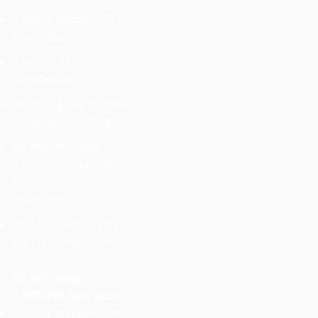
1 Mixer Midas M32
Live + Box
6 hoặc 8 Micro
Sennheiser G3
Hệ thống dây tín hiệu
+ dây nguồn đồng bộ
Hệ thống khung
Truss treo loa (tùy
từng sự kiện – tính
thêm phí)
Nhân sự setup, vận
hành chương trình.
Bộ ánh sáng
1.500.000. Bao gồm:
4 Đèn Parled 54x3W