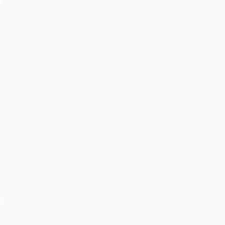
Cho thuê âm thanh ánh sáng, hiệu ứng sự kiện Giải
chạy bộ SNP Run As One