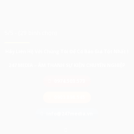
5/5 - (29 bình chọn)
Hãy Liên Hệ Với Chúng Tôi Để Có Báo Giá Tốt Nhất !
247 MEDIA – ÂM THANH SỰ KIỆN CHUYÊN NGHIỆP
0974.503.573
0903.898.545
info@247media.vn