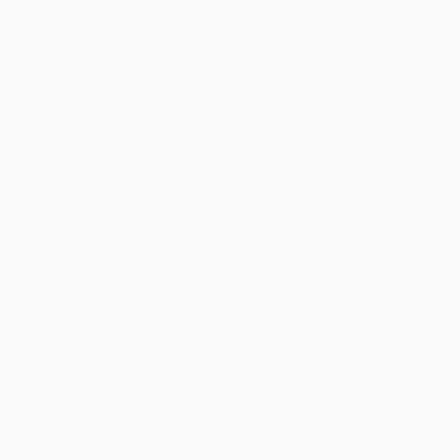
Cho Thuê Âm Thanh Ánh Sáng
Cho Thuê Màn Hình Led