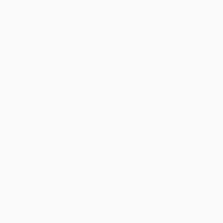
JW Mariott
Âm thanh ánh sáng cho hội nghị cần quan tâm chú ý
điều gì?