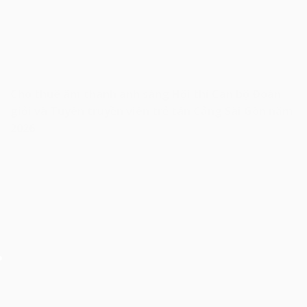
Cho thuê âm thanh ánh sáng Hội thi Cán bộ Đoàn
giỏi và Tuyên truyền viên trẻ tân Cảng Sài Gòn năm
2026