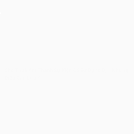
Cho Thuê Âm Thanh Sự Kiện Có Sử Dụng DJ – Những
Điều Cần Lưu Ý!