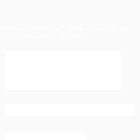
Để lại một bình luận
Email của bạn sẽ không được hiển thị công khai.
Các
trường bắt buộc được đánh dấu
*
Bình luận
*
Tên
*
Email
*