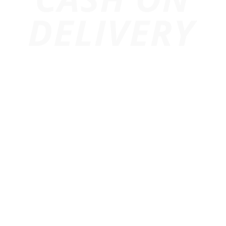
Trang chủ
Giới Thiệu
Dự Án
Cho Thuê Âm Thanh
Cho Thuê Ánh Sáng
Cho Thuê Màn Hình Led
Thiết Bị Sự Kiện
Cho Thuê Led Matrix
Tin Tức
Liên Hệ