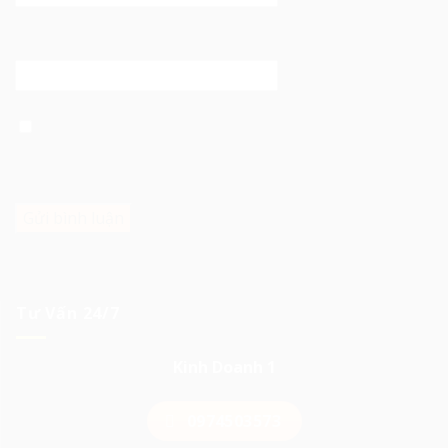
Trang web
Lưu tên của tôi, email, và trang web trong trình duyệt
này cho lần bình luận kế tiếp của tôi.
Tư Vấn 24/7
Kinh Doanh 1
0974503573