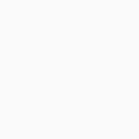
Khói lạnh sân khấu – Cung cấp dịch vụ khói lạnh sân
khấu tại Tp.HCM.
THANHPHAM