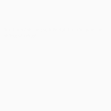
âm thanh ánh sáng sự kiện Hội thảo cần quan tâm
những yếu tố gì!