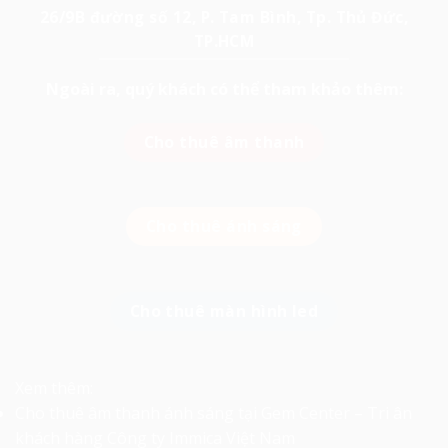
26/9B đường số 12, P. Tam Bình, Tp. Thủ Đức,
TP.HCM
Ngoài ra, quý khách có thể tham khảo thêm:
Cho thuê âm thanh
Cho thuê ánh sáng
Cho thuê màn hình led
Xem thêm:
Cho thuê âm thanh ánh sáng tại Gem Center – Tri ân
khách hàng Công ty Immica Việt Nam