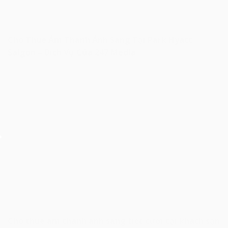
Cho Thuê Âm Thanh Ánh Sáng Tại Park Hyatt
Saigon – Dịch Vụ Của 247 Media
Cho thuê âm thanh ánh sáng tiệc cưới tại khách sạn