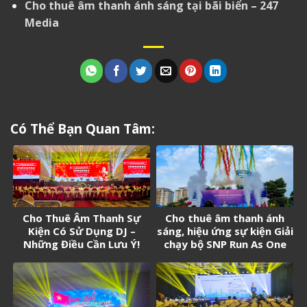
Cho thuê âm thanh ánh sáng tại bãi biển – 247
Media
Có Thể Bạn Quan Tâm:
Cho Thuê Âm Thanh Sự
Cho thuê âm thanh ánh
Kiện Có Sử Dụng DJ –
sáng, hiệu ứng sự kiện Giải
Những Điều Cần Lưu Ý!
chạy bộ SNP Run As One