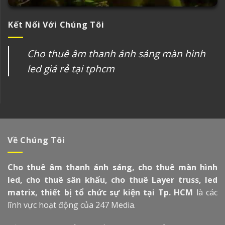
Kết Nối Với Chúng Tôi
Cho thuê âm thanh ánh sáng màn hình
led giá rẻ tại tphcm
Về Chúng Tôi
Cho thuê âm thanh ánh sáng, cho thuê màn hình
led, cho thuê sân khấu, cho thuê Layer truss, led
matrix, thiết bị tổ chức sự kiện tại Tp. HCM
là các
lĩnh vực hoạt động của 247 Media.