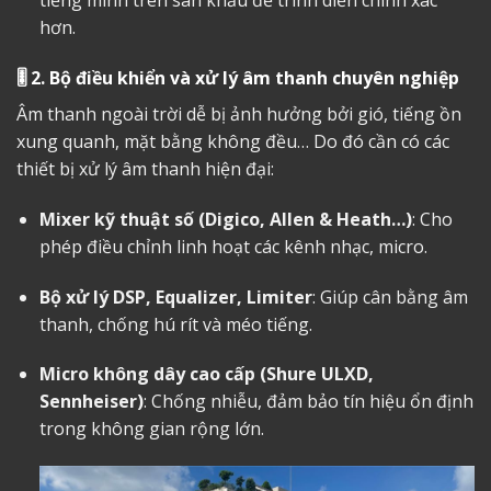
tiếng mình trên sân khấu để trình diễn chính xác
hơn.
🎚️
2. Bộ điều khiển và xử lý âm thanh chuyên nghiệp
Âm thanh ngoài trời dễ bị ảnh hưởng bởi gió, tiếng ồn
xung quanh, mặt bằng không đều… Do đó cần có các
thiết bị xử lý âm thanh hiện đại:
Mixer kỹ thuật số (Digico, Allen & Heath…)
: Cho
phép điều chỉnh linh hoạt các kênh nhạc, micro.
Bộ xử lý DSP, Equalizer, Limiter
: Giúp cân bằng âm
thanh, chống hú rít và méo tiếng.
Micro không dây cao cấp (Shure ULXD,
Sennheiser)
: Chống nhiễu, đảm bảo tín hiệu ổn định
trong không gian rộng lớn.