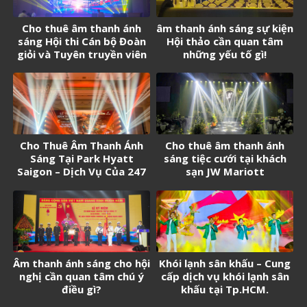
Cho thuê âm thanh ánh
âm thanh ánh sáng sự kiện
sáng Hội thi Cán bộ Đoàn
Hội thảo cần quan tâm
giỏi và Tuyên truyền viên
những yếu tố gì!
trẻ tân Cảng Sài Gòn năm
2026
Cho Thuê Âm Thanh Ánh
Cho thuê âm thanh ánh
Sáng Tại Park Hyatt
sáng tiệc cưới tại khách
Saigon – Dịch Vụ Của 247
sạn JW Mariott
Media
Âm thanh ánh sáng cho hội
Khói lạnh sân khấu – Cung
nghị cần quan tâm chú ý
cấp dịch vụ khói lạnh sân
điều gì?
khấu tại Tp.HCM.