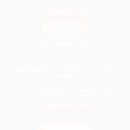
0974.503.573
0903.898.545
info@247media.vn
26/9B đường số 12, P. Tam Bình, Tp. Thủ Đức,
TP.HCM
Ngoài ra, quý khách có thể tham khảo thêm:
Cho thuê âm thanh