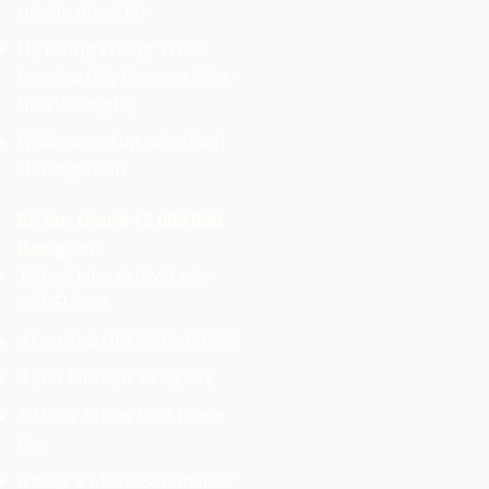
nguồn đồng bộ
Hệ thống khung Truss
treo loa (tùy từng sự kiện –
tính thêm phí)
Nhân sự setup, vận hành
chương trình.
Bộ âm thanh 12.000.000.
Bao gồm:
12 Loa Line Array 3 way
GRF FLE-08
4 Loa Sub GRF S218 1200W
4 Loa Monitor EV ZLX12
1 Mixer Midas M32 Live +
Box
6 hoặc 8 Micro Sennheiser