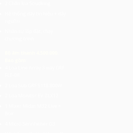
2 Chân loa Soudking
Hệ thống dây tín hiệu + dây
nguồn
Nhân sự lắp đặt, chạy
chương trình
Bộ âm thanh 4.500.000.
Bao gồm
:
4 Loa Line Array 3 way GRF
FLE-08
2 Loa Sub GRF S118 800W
2 Loa Monitor EV ZLX12
1 Mixer Midas M32 Live +
Box
4 Micro Sennheiser G3