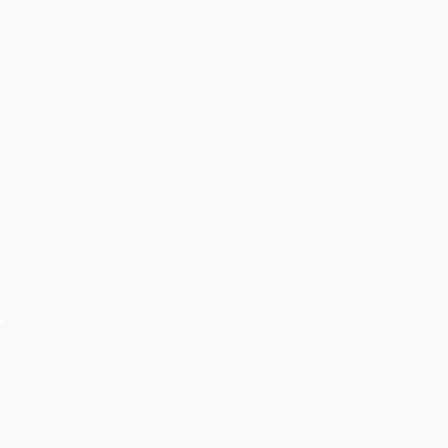
Âm thanh ánh sáng cho hội nghị cần quan tâm chú ý
điều gì?