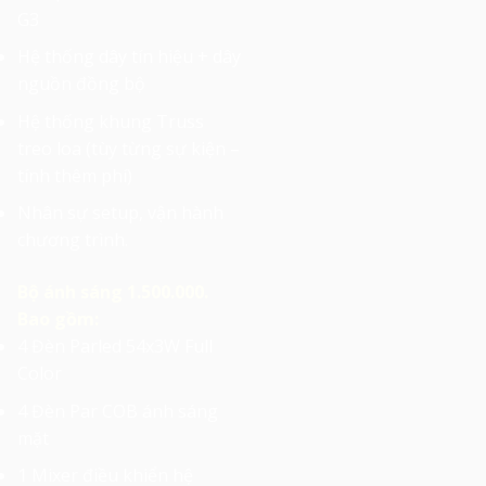
G3
Hệ thống dây tín hiệu + dây
nguồn đồng bộ
Hệ thống khung Truss
treo loa (tùy từng sự kiện –
tính thêm phí)
Nhân sự setup, vận hành
chương trình.
Bộ ánh sáng 1.500.000.
Bao gồm:
4 Đèn Parled 54x3W Full
Color
4 Đèn Par COB ánh sáng
mặt
1 Mixer điều khiển hệ