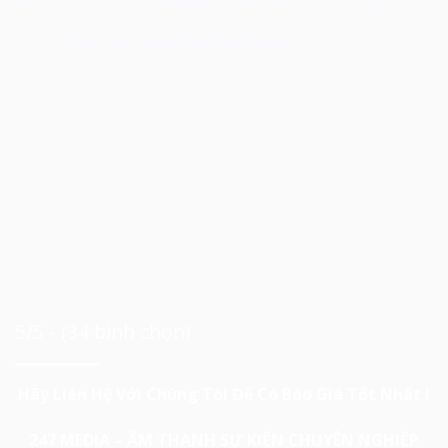
—>>>
Xem các dự án đã thực hiện
5/5 - (34 bình chọn)
Hãy Liên Hệ Với Chúng Tôi Để Có Báo Giá Tốt Nhất !
247 MEDIA – ÂM THANH SỰ KIỆN CHUYÊN NGHIỆP