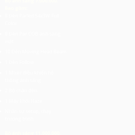
Bộ ánh sáng 7.000.000.
Bao gồm:
8 Đèn Parled 54x3W Full
Color
8 Đèn Par COB ánh sáng
mặt
10 Đèn Moving Head Beam
1 Đèn Follow
1 Mixer điều khiển hệ
thống ánh sáng
2 Bộ chân đèn.
1 Máy khói Haze
Nhân sự setup, chạy
trương trình
Bộ ánh sáng 11.000.000.