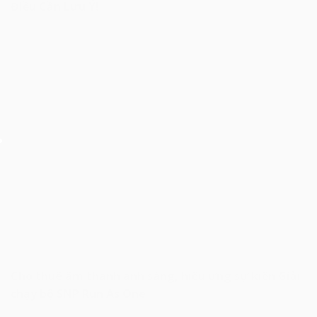
Điều Cần Lưu Ý!
Cho thuê âm thanh ánh sáng, hiệu ứng sự kiện Giải
chạy bộ SNP Run As One