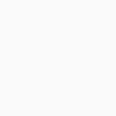
Cho Thuê Âm Thanh Ánh Sáng Tại Park Hyatt
Saigon – Dịch Vụ Của 247 Media