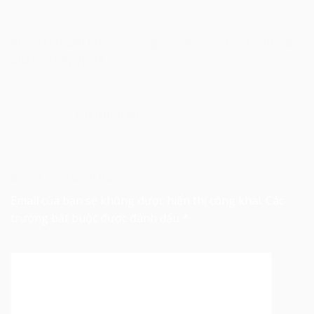
Khói lạnh sân khấu – Cung cấp dịch vụ khói lạnh sân
khấu tại Tp.HCM.
THANHPHAM
Để lại một bình luận
Email của bạn sẽ không được hiển thị công khai.
Các
trường bắt buộc được đánh dấu
*
Bình luận
*