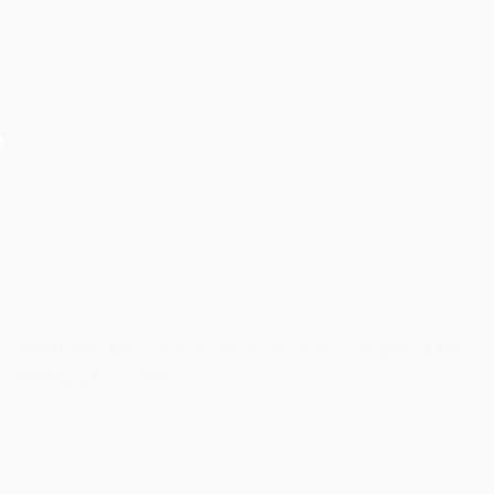
âm thanh ánh sáng sự kiện Hội thảo cần quan tâm
những yếu tố gì!