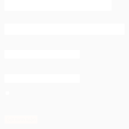
Tên
*
Email
*
Trang web
Lưu tên của tôi, email, và trang web trong trình duyệt
này cho lần bình luận kế tiếp của tôi.