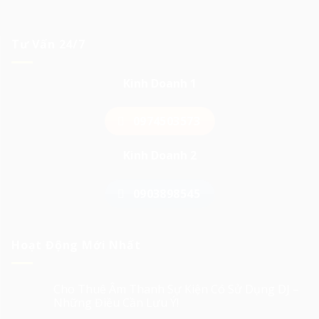
Tư Vấn 24/7
Kinh Doanh 1
0974503573
Kinh Doanh 2
0903898545
Hoạt Động Mới Nhất
Cho Thuê Âm Thanh Sự Kiện Có Sử Dụng DJ –
Những Điều Cần Lưu Ý!