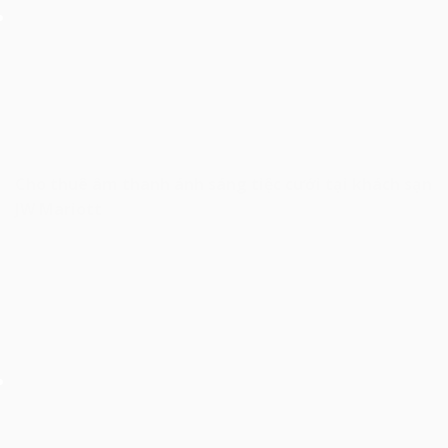
Cho thuê âm thanh ánh sáng tiệc cưới tại khách sạn
JW Mariott