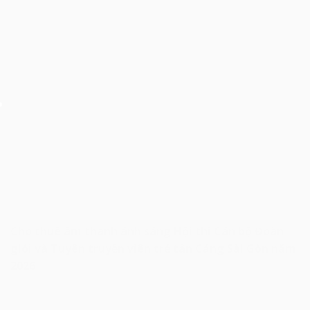
Cho thuê âm thanh ánh sáng Hội thi Cán bộ Đoàn
giỏi và Tuyên truyền viên trẻ tân Cảng Sài Gòn năm
2026