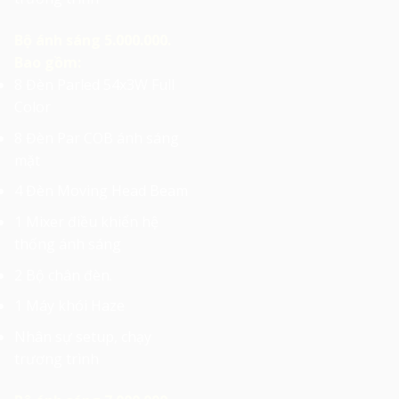
Bộ ánh sáng 5.000.000.
Bao gồm:
8 Đèn Parled 54x3W Full
Color
8 Đèn Par COB ánh sáng
mặt
4 Đèn Moving Head Beam
1 Mixer điều khiển hệ
thống ánh sáng
2 Bộ chân đèn.
1 Máy khói Haze
Nhân sự setup, chạy
trương trình