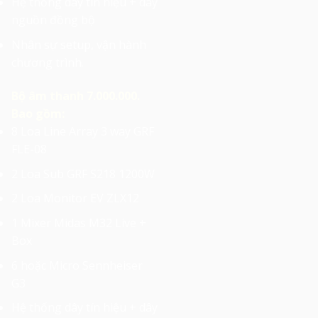
Hệ thống dây tín hiệu + dây
nguồn đồng bộ
Nhân sự setup, vận hành
chương trình.
Bộ âm thanh 7.000.000.
Bao gồm:
8 Loa Line Array 3 way GRF
FLE-08
2 Loa Sub GRF S218 1200W
2 Loa Monitor EV ZLX12
1 Mixer Midas M32 Live +
Box
6 hoặc Micro Sennheiser
G3
Hệ thống dây tín hiệu + dây