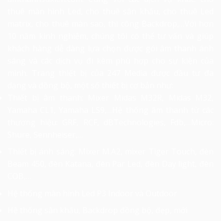
thuê màn hình Led, cho thuê sân khấu, cho thuê Led
matrix, cho thuê màn sao, thi công Backdrop,…Với hơn
10 năm kinh nghiệm, chúng tôi có thể tư vấn và giúp
khách hàng dễ dàng lựa chọn được gói âm thanh ánh
sáng và các dịch vụ đi kèm phù hợp cho sự kiện của
mình. Trang thiết bị của 247 Media được đầu tư đa
dạng và đồng bộ, một số thiết bị cơ bản như:
Thiết bị âm thanh: Mixer Midas M32R, Midas M32,
Yamaha CL1, Yamaha LS9,…Hệ thống âm thanh từ các
thương hiệu: GRF, RCF, dBTechnologies, Fdb,…Micro:
Shure, Sennheiser,…
Thiết bị ánh sáng: Mixer M.A2, mixer Tiger Touch, đèn
Beam 450, đèn Katana, đèn Par Led, đèn Day light, đèn
COB,…
Hệ thống màn hình Led P3 Indoor và Outdoor
Hệ thống sân khấu, Backdrop đồng bộ, đẹp, mới