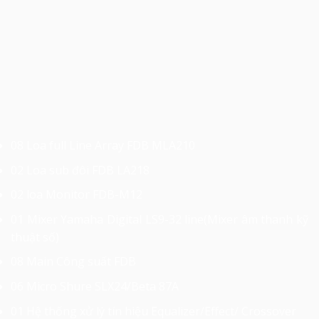
08 Loa full Line Array FDB MLA210
02 Loa sub đôi FDB LA218
02 loa Monitor FDB-M12
01 Mixer Yamaha Digital LS9-32 line(Mixer âm thanh kỹ
thuật số)
08 Main Công suất FDB
06 Micro Shure SLX24/Beta 87A
01 Hệ thống xử lý tín hiệu Equalizer/Effect/ Crossover