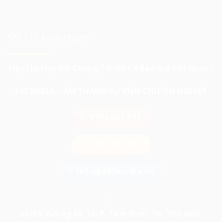
5/5 - (2 bình chọn)
Hãy Liên Hệ Với Chúng Tôi Để Có Báo Giá Tốt Nhất !
247 MEDIA – ÂM THANH SỰ KIỆN CHUYÊN NGHIỆP
0974.503.573
0903.898.545
info@247media.vn
26/9B đường số 12, P. Tam Bình, Tp. Thủ Đức,