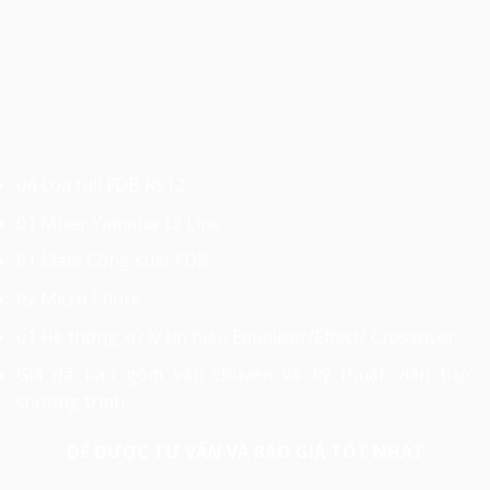
04 Loa full FDB RS12
01 Mixer Yamaha 12 Line
01 Main Công suất FDB
02 Micro Shure
01 Hệ thống xử lý tín hiệu Equalizer/Effect/ Crossover
Giá đã bao gồm vận chuyển và kỹ thuật viên trực
chương trình.
ĐỂ ĐƯỢC TƯ VẤN VÀ BÁO GIÁ TỐT NHẤT