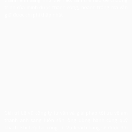
thanh ánh sáng như thế nào, làm thế nào để chương
trình của mình được thành công, hoành tráng mà vẫn
giữ được chi phí thấp nhất.
Giải trí Lê Vũ công ty tư vấn và giải pháp tối ưu về am
thanh anh sang luôn sẵn lòng đồng hành cùng quý
khách. Khi hợp tác cùng Lê Vũ khách hàng sẽ được đội