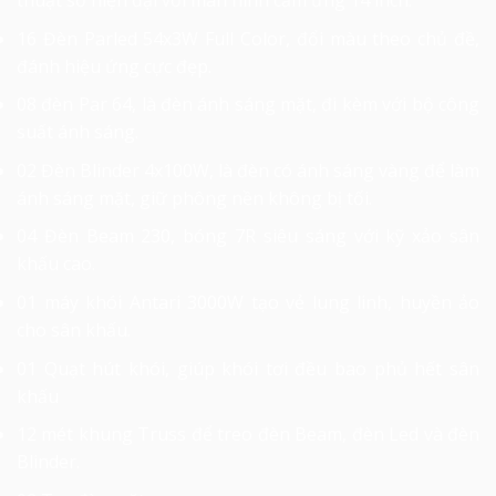
thuật số hiện đại với màn hình cảm ứng 14 inch.
16 Đèn Parled 54x3W Full Color, đổi màu theo chủ đề,
đánh hiệu ứng cực đẹp.
08 đèn Par 64, là đèn ánh sáng mặt, đi kèm với bộ công
suất ánh sáng.
02 Đèn Blinder 4x100W, là đèn có ánh sáng vàng để làm
ánh sáng mặt, giữ phông nền không bị tối.
04 Đèn Beam 230, bóng 7R siêu sáng với kỹ xảo sân
khấu cao.
01 máy khói Antari 3000W tạo vẻ lung linh, huyền ảo
cho sân khấu.
01 Quạt hút khói, giúp khói tơi đều bao phủ hết sân
khấu
12 mét khung Truss để treo đèn Beam, đèn Led và đèn
Blinder.