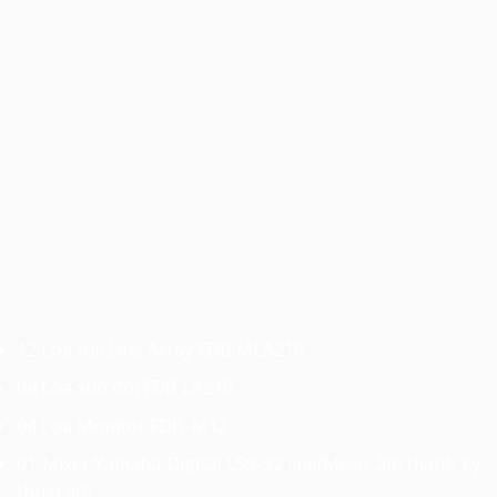
12 Loa full Line Array FDB MLA210
04 Loa sub đôi FDB LA218
04 Loa Monitor FDB-M12
01 Mixer Yamaha Digital LS9-32 line(Mixer âm thanh kỹ
thuật số)