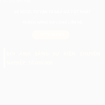
02 Trụ đèn mặt.
ĐỂ ĐƯỢC TƯ VẤN VÀ BÁO GIÁ TỐT NHẤT
KHÁCH HÀNG VUI LÒNG LIÊN HỆ
0974 503 573
GÓI ÁNH SÁNG SỰ KIỆN CHUYÊN
NGHIỆP: 10.000.000