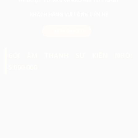
ĐỂ ĐƯỢC TƯ VẤN VÀ BÁO GIÁ TỐT NHẤT
KHÁCH HÀNG VUI LÒNG LIÊN HỆ
0974 503 573
GÓI ÂM THANH SỰ KIỆN NHỎ:
5.000.000