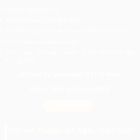
04 Main Công suất FDB
08 Micro Shure SLX24/Beta 87A
01 Hệ thống xử lý tín hiệu Equalizer/Effect/ Crossover
02 Trụ truss treo loa cao 6 mét.
Giá đã bao gồm vận chuyển và kỹ thuật viên trực
chương trình
ĐỂ ĐƯỢC TƯ VẤN VÀ BÁO GIÁ TỐT NHẤT
KHÁCH HÀNG VUI LÒNG LIÊN HỆ
0974 503 573
GÓI ÂM THANH SỰ KIỆN TRỰC TIẾP: