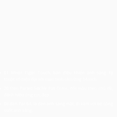
01 Mixer Tiger Touch, bàn điều khiển ánh sáng kỹ
thuật số hiện đại với màn hình cảm ứng 14 inch.
20 Đèn Parled 54x3W Full Color, đổi màu theo chủ đề,
đánh hiệu ứng cực đẹp
08 đèn Par 64, là đèn ánh sáng mặt, đi kèm với bộ công
suất ánh sáng.