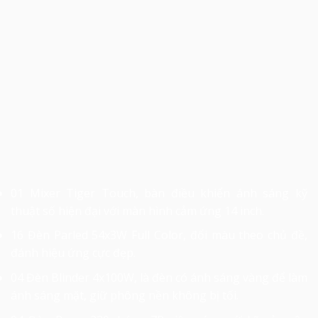
01 Mixer Tiger Touch, bàn điều khiển ánh sáng kỹ
thuật số hiện đại với màn hình cảm ứng 14 inch.
16 Đèn Parled 54x3W Full Color, đổi màu theo chủ đề,
đánh hiệu ứng cực đẹp.
04 Đèn Blinder 4x100W, là đèn có ánh sáng vàng để làm
ánh sáng mặt, giữ phông nền không bị tối.