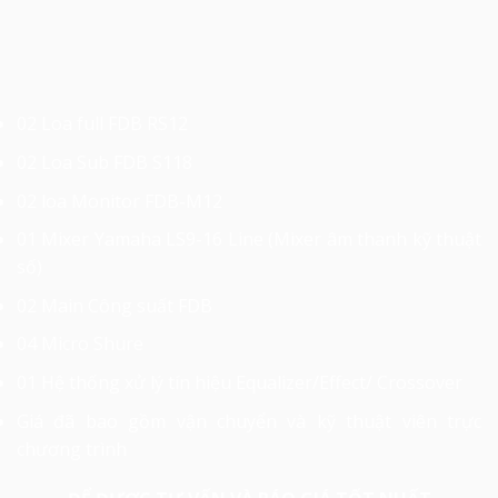
02 Loa full FDB RS12
02 Loa Sub FDB S118
02 loa Monitor FDB-M12
01 Mixer Yamaha LS9-16 Line (Mixer âm thanh kỹ thuật
số)
02 Main Công suất FDB
04 Micro Shure
01 Hệ thống xử lý tín hiệu Equalizer/Effect/ Crossover
Giá đã bao gồm vận chuyển và kỹ thuật viên trực
chương trình