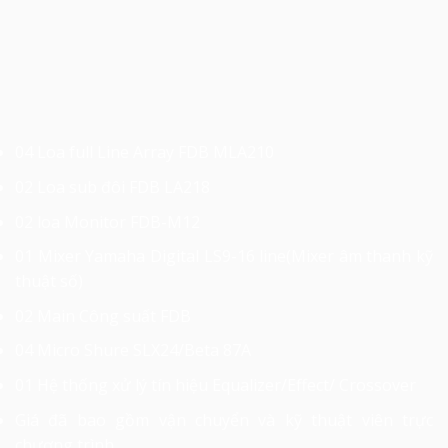
04 Loa full Line Array FDB MLA210
02 Loa sub đôi FDB LA218
02 loa Monitor FDB-M12
01 Mixer Yamaha Digital LS9-16 line(Mixer âm thanh kỹ
thuật số)
02 Main Công suất FDB
04 Micro Shure SLX24/Beta 87A
01 Hệ thống xử lý tín hiệu Equalizer/Effect/ Crossover
Giá đã bao gồm vận chuyển và kỹ thuật viên trực
chương trình