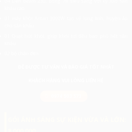
04 Đèn Beam 230, bóng 7R siêu sáng với kỹ xảo sân
khấu cao.
01 máy khói Antari 3000W tạo vẻ lung linh, huyền ảo
cho sân khấu.
01 Quạt hút khói, giúp khói tơi đều bao phủ hết sân
khấu.
02 bộ chân đèn.
ĐỂ ĐƯỢC TƯ VẤN VÀ BÁO GIÁ TỐT NHẤT
KHÁCH HÀNG VUI LÒNG LIÊN HỆ
0974 503 573
GÓI ÁNH SÁNG SỰ KIỆN VỪA VÀ LỚN:
8.000.000