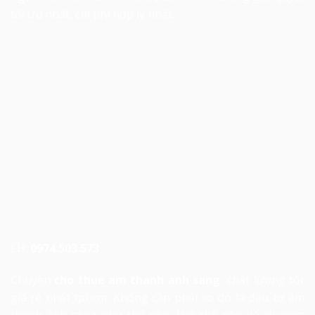
tối ưu nhất, chi phí hợp lý nhất.
LH:
0974.503.573
Chuyên
cho thue am thanh anh sang
chất lượng tốt
giá rẻ nhất tphcm. Không cần phải so đo là đầu tư âm