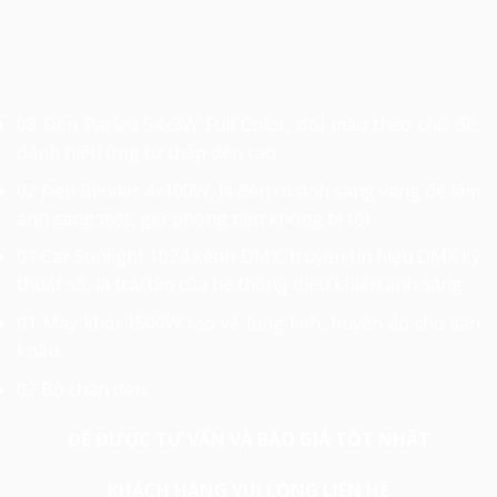
08 Đèn Parled 54x3W Full Color, đổi màu theo chủ đề,
đánh hiệu ứng từ thấp đến cao.
02 Đèn Blinder 4x100W, là đèn có ánh sáng vàng để làm
ánh sáng mặt, giữ phông nền không bị tối.
01 Car Sunlight 1024 kênh DMX, truyền tín hiệu DMX kỹ
thuật số, là trái tim của hệ thống điều khiển ánh sáng.
01 Máy khói 1500W tạo vẻ lung linh, huyền ảo cho sân
khấu.
02 Bộ chân đèn.
ĐỂ ĐƯỢC TƯ VẤN VÀ BÁO GIÁ TỐT NHẤT
KHÁCH HÀNG VUI LÒNG LIÊN HỆ