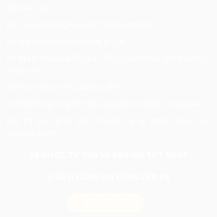
trụ treo loa
04 Loa sub đôi DAS-Event 218A (Activer)
04 loa Monitor DAS-Event M12A
01 Mixer Yamaha Digital LS9-32 line(Mixer âm thanh kỹ
thuật số)
10 Micro Shure SLX24/Beta 87A
01 Hệ thống xử lý tín hiệu Equalizer/Effect/ Crossover
Giá đã bao gồm vận chuyển và kỹ thuật viên trực
chương trình
ĐỂ ĐƯỢC TƯ VẤN VÀ BÁO GIÁ TỐT NHẤT
KHÁCH HÀNG VUI LÒNG LIÊN HỆ
0974 503 573