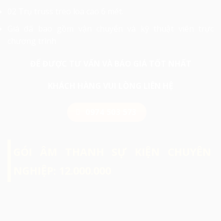
02 Trụ truss treo loa cao 6 mét.
Giá đã bao gồm vận chuyển và kỹ thuật viên trực
chương trình
ĐỂ ĐƯỢC TƯ VẤN VÀ BÁO GIÁ TỐT NHẤT
KHÁCH HÀNG VUI LÒNG LIÊN HỆ
0974 503 573
GÓI ÂM THANH SỰ KIỆN CHUYÊN
NGHIỆP: 12.000.000