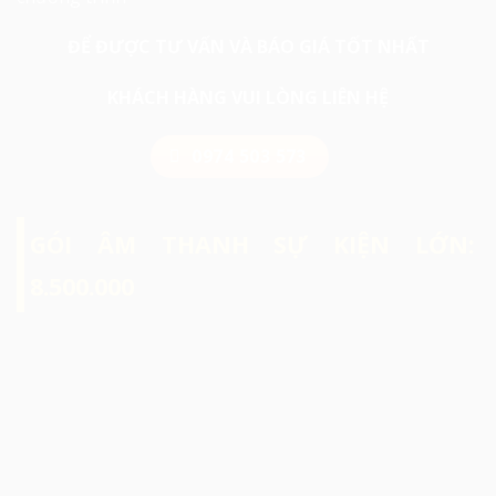
ĐỂ ĐƯỢC TƯ VẤN VÀ BÁO GIÁ TỐT NHẤT
KHÁCH HÀNG VUI LÒNG LIÊN HỆ
0974 503 573
GÓI ÂM THANH SỰ KIỆN LỚN:
8.500.000