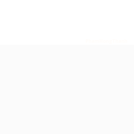
Tin Tức
Liên Hệ
Copyright 2026
© Bản quyền thuộc về 247 Media -
amthanhsukien.com. Powered by
PhamHongThanh