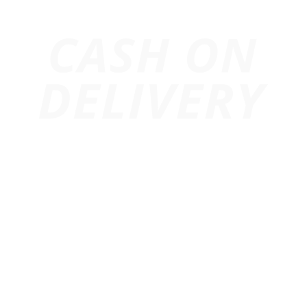
Trang chủ
Giới Thiệu
Dự Án
Cho Thuê Âm Thanh
Cho Thuê Ánh Sáng
Cho Thuê Màn Hình Led
Thiết Bị Sự Kiện
Cho Thuê Led Matrix