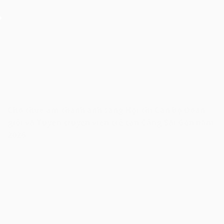
Cho thuê âm thanh ánh sáng Hội thi Cán bộ Đoàn
giỏi và Tuyên truyền viên trẻ tân Cảng Sài Gòn năm
2026