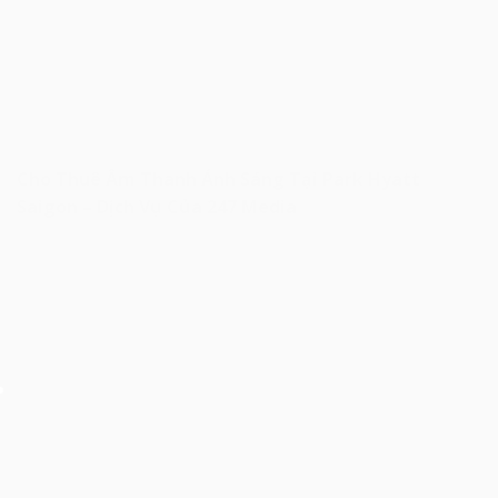
Cho Thuê Âm Thanh Ánh Sáng Tại Park Hyatt
Saigon – Dịch Vụ Của 247 Media