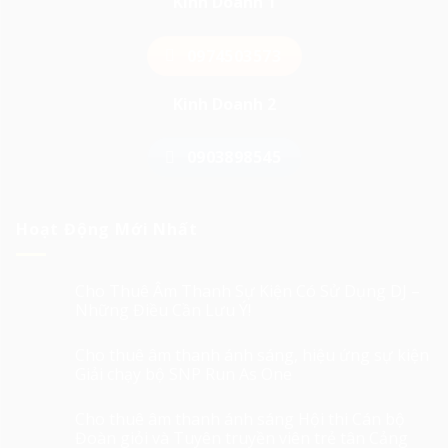
Kinh Doanh 1
0974503573
Kinh Doanh 2
0903898545
Hoạt Động Mới Nhất
Cho Thuê Âm Thanh Sự Kiện Có Sử Dụng DJ –
Những Điều Cần Lưu Ý!
Cho thuê âm thanh ánh sáng, hiệu ứng sự kiện
Giải chạy bộ SNP Run As One
Cho thuê âm thanh ánh sáng Hội thi Cán bộ
Đoàn giỏi và Tuyên truyền viên trẻ tân Cảng