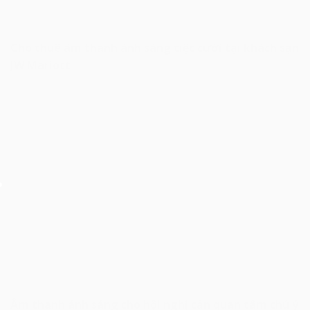
Cho thuê âm thanh ánh sáng tiệc cưới tại khách sạn
JW Mariott
Âm thanh ánh sáng cho hội nghị cần quan tâm chú ý