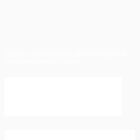
THANHPHAM
Để lại một bình luận
Email của bạn sẽ không được hiển thị công khai.
Các
trường bắt buộc được đánh dấu
*
Bình luận
*
Tên
*