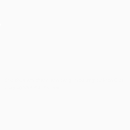
Cho thuê âm thanh ánh sáng, hiệu ứng sự kiện Giải
chạy bộ SNP Run As One