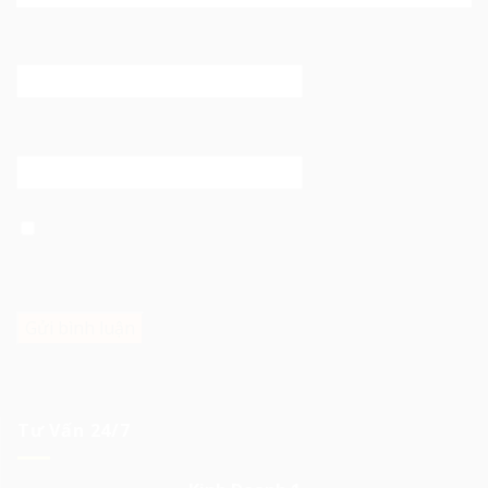
Email
*
Trang web
Lưu tên của tôi, email, và trang web trong trình duyệt
này cho lần bình luận kế tiếp của tôi.
Tư Vấn 24/7