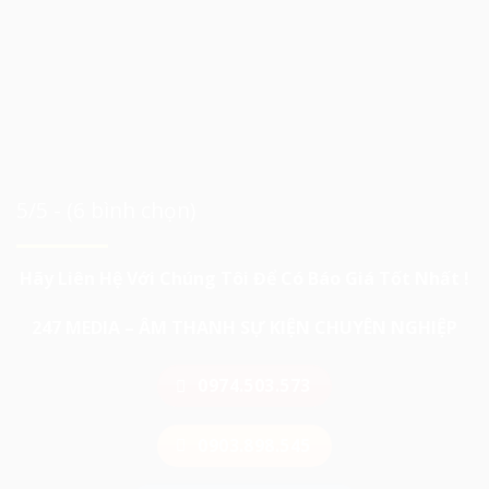
5/5 - (6 bình chọn)
Hãy Liên Hệ Với Chúng Tôi Để Có Báo Giá Tốt Nhất !
247 MEDIA – ÂM THANH SỰ KIỆN CHUYÊN NGHIỆP
0974.503.573
0903.898.545