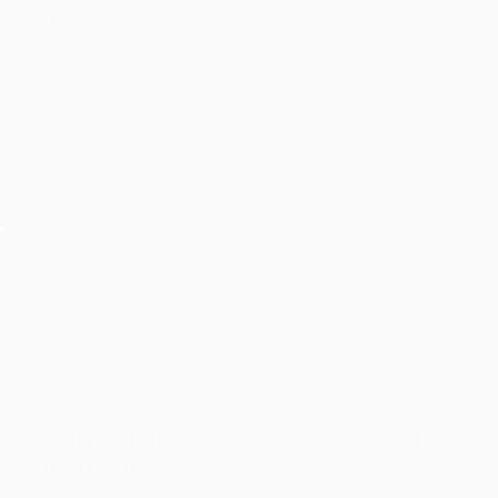
điều gì?
Khói lạnh sân khấu – Cung cấp dịch vụ khói lạnh sân
khấu tại Tp.HCM.