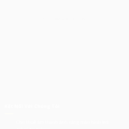
Cho Thuê Màn Hình Led
Kết Nối Với Chúng Tôi
Cho thuê âm thanh ánh sáng màn hình led