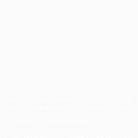
Chương trình Year End Party của Công ty Cổ phần xây
dựng An Phong diễn ra tại Trung tâm hội nghị Adora
Center Hoàng Văn Thụ, với sự tham dự của 800 khách
mời là nhân viên và đối tác thân thiết.
Lê Vũ – amthanhsukien.com cung cấp các dịch vụ
cho