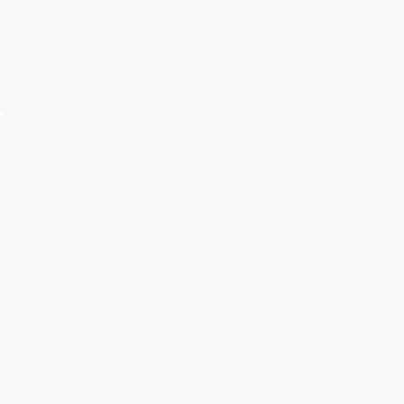
Cho Thuê Âm Thanh Sự Kiện Có Sử Dụng DJ – Những
Điều Cần Lưu Ý!