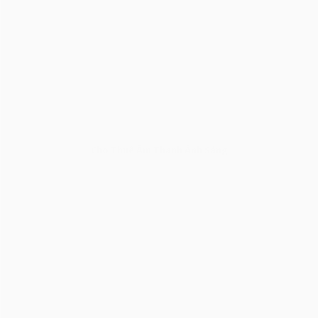
Cho Thuê Âm Thanh Ánh Sáng