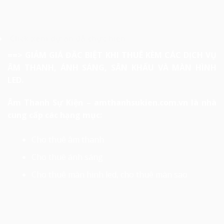
Click xem dự án đã thực hiện
==> GIẢM GIÁ ĐẶC BIỆT KHI THUÊ KÈM CÁC DỊCH VỤ
ÂM THANH, ÁNH SÁNG, SÂN KHẤU VÀ MÀN HÌNH
LED.
Âm Thanh Sự Kiện – amthanhsukien.com.vn là nhà
cung cấp các hạng mục:
Cho thuê âm thanh
Cho thuê ánh sáng
Cho thuê màn hinh led
, cho thuê màn sao