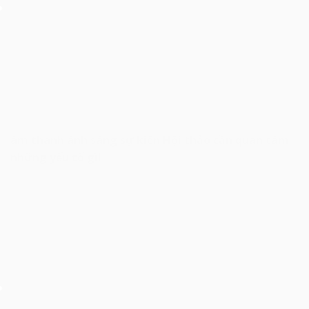
âm thanh ánh sáng sự kiện Hội thảo cần quan tâm
những yếu tố gì!