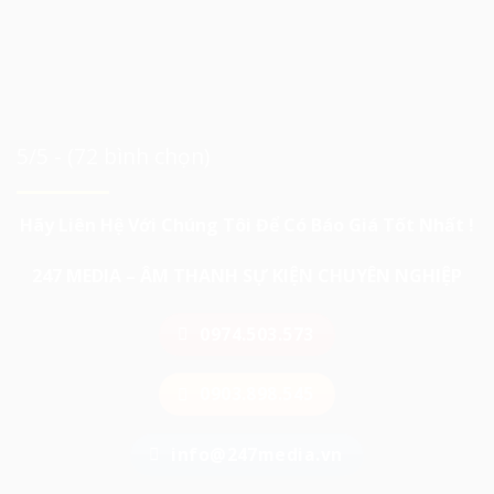
5/5 - (72 bình chọn)
Hãy Liên Hệ Với Chúng Tôi Để Có Báo Giá Tốt Nhất !
247 MEDIA – ÂM THANH SỰ KIỆN CHUYÊN NGHIỆP
0974.503.573
0903.898.545
info@247media.vn