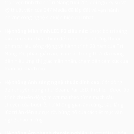
trọn vẹn tinh thần “Trí Năng tuổi 20”, đội ngũ kỹ sư và
kỹ thuật viên của 247 Media đã lắp đặt và vận hành
những công nghệ sự kiện hiện đại nhất:
Hệ thống Màn hình LED P3 siêu nét:
Được bố trí sáng
tạo trên sân khấu chính để trình chiếu những thước
phim tư liệu sống động về hành trình 20 năm của Trí
Năng. Độ phân giải cao, màu sắc trung thực đã mang
đến hiệu ứng thị giác mãn nhãn, chạm đến cảm xúc của
toàn bộ khách mời.
Hệ thống Ánh sáng nghệ thuật đỉnh cao:
Các dòng
đèn chuyên dụng như Beam, Par LED, Profile… được lập
trình chuyển động mượt mà theo từng mạch câu
chuyện của buổi lễ. Từ không gian ấm cúng, sâu lắng
lúc tri ân đến sự rực rỡ, bùng nổ của các tiết mục văn
nghệ chào mừng.
Hệ thống Âm thanh chuyên nghiệp:
Được tối ưu hóa