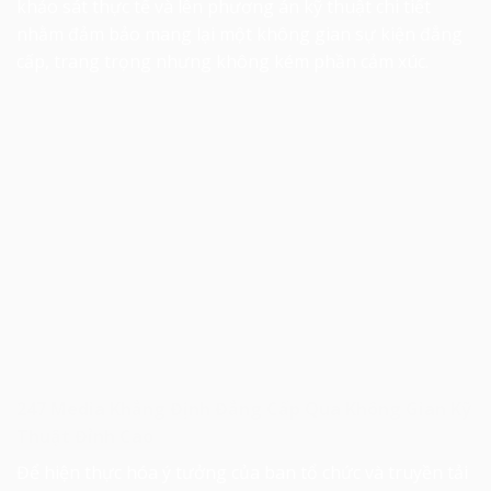
khảo sát thực tế và lên phương án kỹ thuật chi tiết
nhằm đảm bảo mang lại một không gian sự kiện đẳng
cấp, trang trọng nhưng không kém phần cảm xúc.
247 Media Khẳng Định Đẳng Cấp Qua Không Gian Kỹ
Thuật Đỉnh Cao
Để hiện thực hóa ý tưởng của ban tổ chức và truyền tải