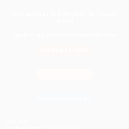
26/9B đường số 12, P. Tam Bình, Tp. Thủ Đức,
TP.HCM
Ngoài ra, quý khách có thể tham khảo thêm:
Cho thuê âm thanh
Cho thuê ánh sáng
Cho thuê màn hình led
Xem thêm:
Cho thuê âm thanh sự kiện Củ Chi