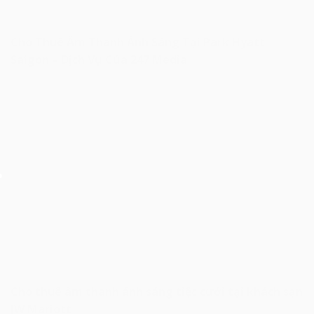
Cho Thuê Âm Thanh Ánh Sáng Tại Park Hyatt
Saigon – Dịch Vụ Của 247 Media
Cho thuê âm thanh ánh sáng tiệc cưới tại khách sạn
JW Mariott