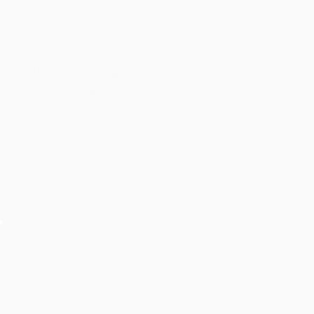
âm thanh ánh sáng sự kiện Hội thảo cần quan tâm
những yếu tố gì!