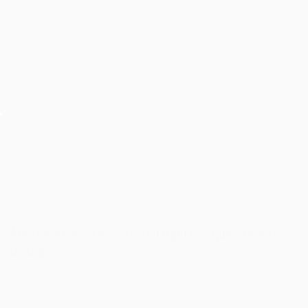
Âm thanh ánh sáng cho hội nghị cần quan tâm chú ý
điều gì?