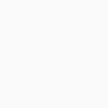
Khói lạnh sân khấu – Cung cấp dịch vụ khói lạnh sân
khấu tại Tp.HCM.
THANHPHAM