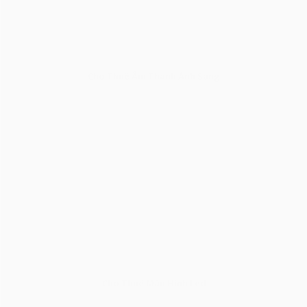
Cho Thuê Âm Thanh Ánh Sáng
Cho Thuê Màn Hình Led