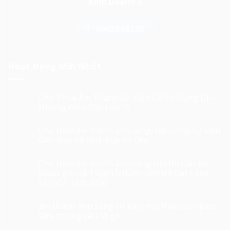
Kinh Doanh 2
0903898545
Hoạt Động Mới Nhất
Cho Thuê Âm Thanh Sự Kiện Có Sử Dụng DJ –
Những Điều Cần Lưu Ý!
Cho thuê âm thanh ánh sáng, hiệu ứng sự kiện
Giải chạy bộ SNP Run As One
Cho thuê âm thanh ánh sáng Hội thi Cán bộ
Đoàn giỏi và Tuyên truyền viên trẻ tân Cảng
Sài Gòn năm 2026
âm thanh ánh sáng sự kiện Hội thảo cần quan
tâm những yếu tố gì!