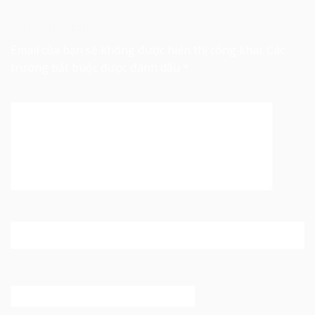
Để lại một bình luận
Email của bạn sẽ không được hiển thị công khai.
Các
trường bắt buộc được đánh dấu
*
Bình luận
*
Tên
*
Email
*