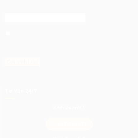
Trang web
Lưu tên của tôi, email, và trang web trong trình duyệt
này cho lần bình luận kế tiếp của tôi.
Tư Vấn 24/7
Kinh Doanh 1
0974503573