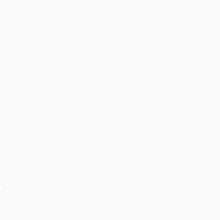
Cho thuê âm thanh ánh sáng, hiệu ứng sự kiện Giải
chạy bộ SNP Run As One