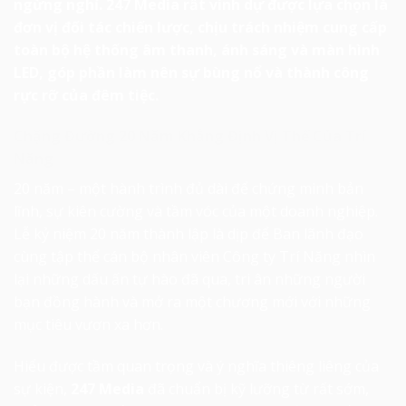
ngừng nghỉ. 247 Media rất vinh dự được lựa chọn là
đơn vị đối tác chiến lược, chịu trách nhiệm cung cấp
toàn bộ hệ thống âm thanh, ánh sáng và màn hình
LED, góp phần làm nên sự bùng nổ và thành công
rực rỡ của đêm tiệc.
Chặng Đường 20 Năm Khẳng Định Vị Thế Của Trí
Năng
20 năm – một hành trình đủ dài để chứng minh bản
lĩnh, sự kiên cường và tầm vóc của một doanh nghiệp.
Lễ kỷ niệm 20 năm thành lập là dịp để Ban lãnh đạo
cùng tập thể cán bộ nhân viên Công ty Trí Năng nhìn
lại những dấu ấn tự hào đã qua, tri ân những người
bạn đồng hành và mở ra một chương mới với những
mục tiêu vươn xa hơn.
Hiểu được tầm quan trọng và ý nghĩa thiêng liêng của
sự kiện,
247 Media
đã chuẩn bị kỹ lưỡng từ rất sớm,