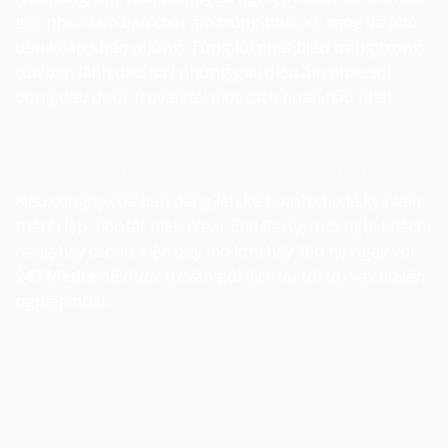
góc phủ, đảm bảo chất âm trung thực, rõ ràng và phủ
đều khắp khán phòng. Từng lời phát biểu trang trọng
của ban lãnh đạo hay những giai điệu âm nhạc sôi
động đều được truyền tải một cách hoàn hảo nhất.
Bạn đang tìm kiếm giải pháp
âm thanh sự kiện
, ánh
sáng chuyên nghiệp cho sự kiện của doanh nghiệp?
Nếu công ty của bạn đang lên kế hoạch cho lễ kỷ niệm
thành lập, tiệc tất niên (Year End Party), hội nghị khách
hàng hay các sự kiện quy mô lớn, hãy liên hệ ngay với
247 Media
để được tư vấn gói dịch vụ tối ưu và chuyên
nghiệp nhất.