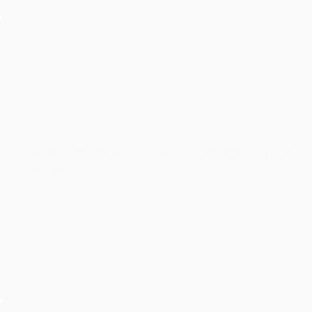
Cho Thuê Âm Thanh Sự Kiện Có Sử Dụng DJ – Những
Điều Cần Lưu Ý!