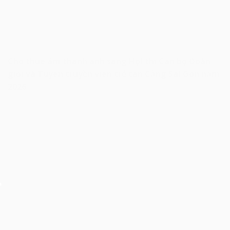
Cho thuê âm thanh ánh sáng Hội thi Cán bộ Đoàn
giỏi và Tuyên truyền viên trẻ tân Cảng Sài Gòn năm
2026