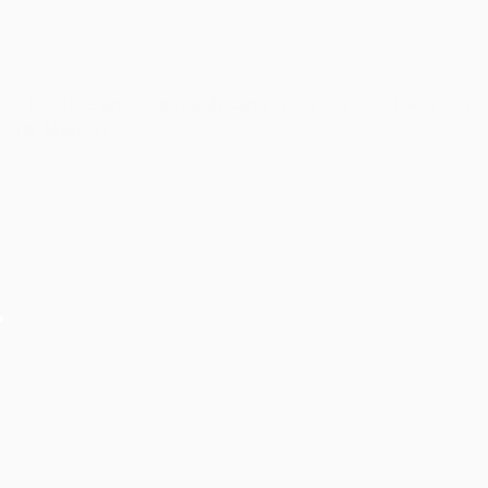
Cho thuê âm thanh ánh sáng tiệc cưới tại khách sạn
JW Mariott