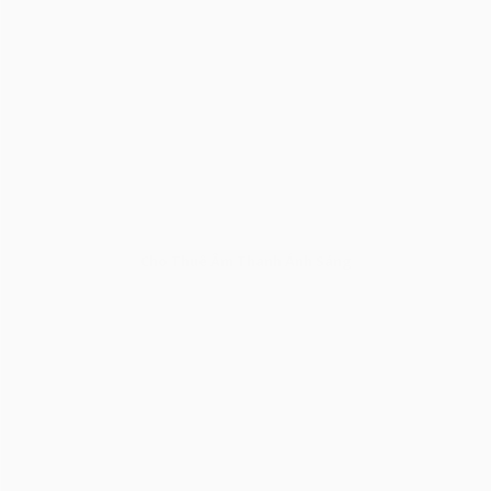
Cho Thuê Âm Thanh Ánh Sáng