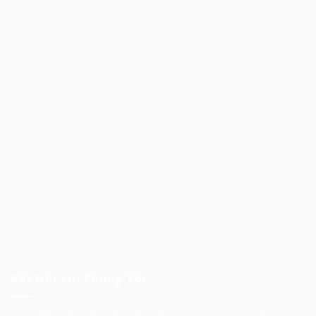
Cho Thuê Màn Hình Led
Kết Nối Với Chúng Tôi