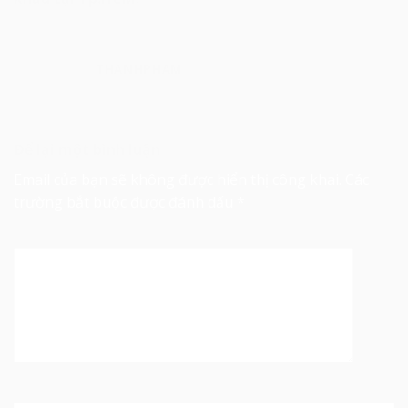
THANHPHAM
Để lại một bình luận
Email của bạn sẽ không được hiển thị công khai.
Các
trường bắt buộc được đánh dấu
*
Bình luận
*
Tên
*