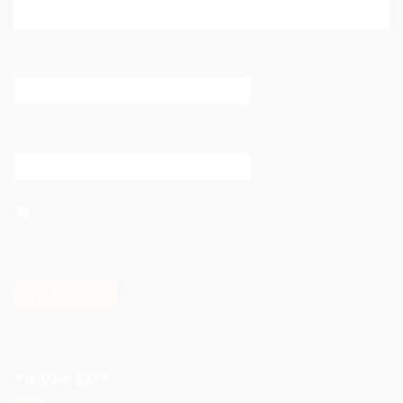
Email
*
Trang web
Lưu tên của tôi, email, và trang web trong trình duyệt
này cho lần bình luận kế tiếp của tôi.
Tư Vấn 24/7