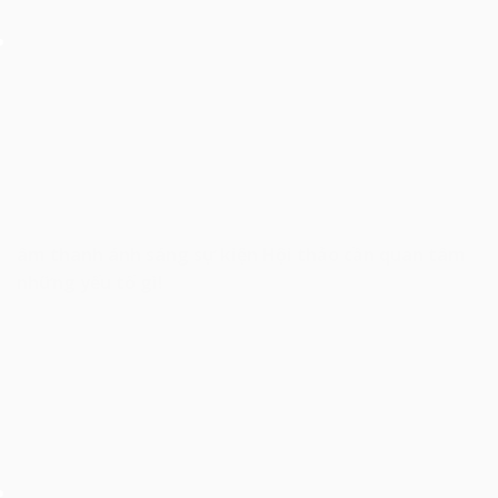
âm thanh ánh sáng sự kiện Hội thảo cần quan tâm
những yếu tố gì!