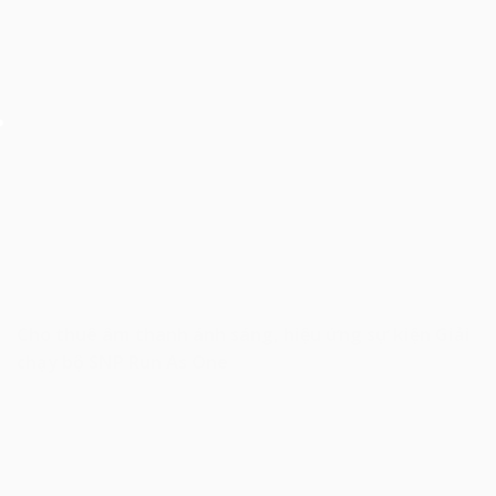
Cho thuê âm thanh ánh sáng, hiệu ứng sự kiện Giải
chạy bộ SNP Run As One