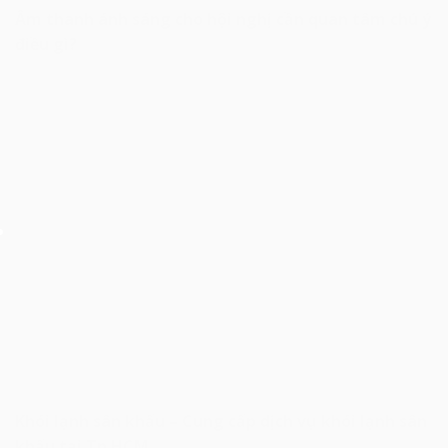
Âm thanh ánh sáng cho hội nghị cần quan tâm chú ý
điều gì?
Khói lạnh sân khấu – Cung cấp dịch vụ khói lạnh sân
khấu tại Tp.HCM.