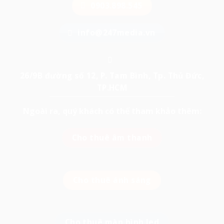
0903.898.545
info@247media.vn
26/9B đường số 12, P. Tam Bình, Tp. Thủ Đức,
TP.HCM
Ngoài ra, quý khách có thể tham khảo thêm:
Cho thuê âm thanh
Cho thuê ánh sáng
Cho thuê màn hình led