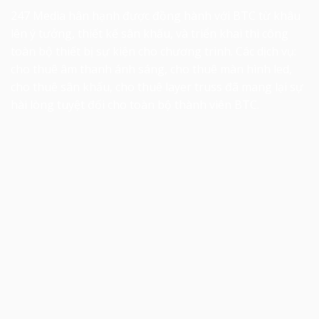
247 Media hân hạnh được đồng hành với BTC từ khâu
lên ý tưởng, thiết kế sân khấu, và triển khai thi công
toàn bộ thiết bị sự kiện cho chương trình. Các dịch vụ:
cho thuê âm thanh
ánh sáng, cho thuê màn hình led,
cho thuê sân khấu,
cho thuê layer truss
đã mang lại sự
hài lòng tuyệt đối cho toàn bộ thành viên BTC.