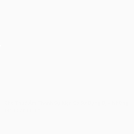
Cho Thuê Âm Thanh Sự Kiện Có Sử Dụng DJ – Những
Điều Cần Lưu Ý!