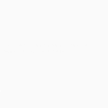
Cho Thuê Âm Thanh Ánh Sáng Tại Park Hyatt
Saigon – Dịch Vụ Của 247 Media