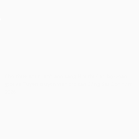
Cho thuê âm thanh ánh sáng Hội thi Cán bộ Đoàn
giỏi và Tuyên truyền viên trẻ tân Cảng Sài Gòn năm
2026