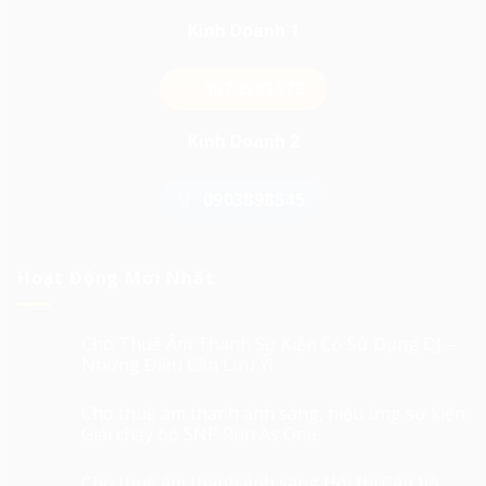
Kinh Doanh 1
0974503573
Kinh Doanh 2
0903898545
Hoạt Động Mới Nhất
Cho Thuê Âm Thanh Sự Kiện Có Sử Dụng DJ –
Những Điều Cần Lưu Ý!
Cho thuê âm thanh ánh sáng, hiệu ứng sự kiện
Giải chạy bộ SNP Run As One
Cho thuê âm thanh ánh sáng Hội thi Cán bộ