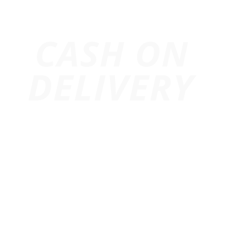
Trang chủ
Giới Thiệu
Dự Án
Cho Thuê Âm Thanh
Cho Thuê Ánh Sáng
Cho Thuê Màn Hình Led
Thiết Bị Sự Kiện