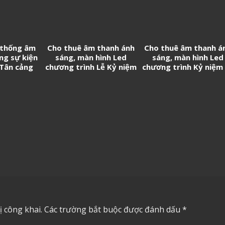
Thành
 thống âm
Cho thuê âm thanh ánh
Cho thuê âm thanh á
ng sự kiện
sáng, màn hình Led
sáng, màn hình Led
 Tân cảng
chương trình Lễ Kỷ niệm
chương trình Kỷ niệm
thần
50 năm thành lập
năm thành lập Trườ
Trường THPT Nguyễn
Đại học Kinh tế – Luậ
Hữu Cầu
(UEL)
 công khai.
Các trường bắt buộc được đánh dấu
*