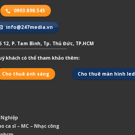
0903.898.545
info@247media.vn
 12, P. Tam Bình, Tp. Thủ Đức, TP.HCM
quý khách có thể tham khảo thêm:
Cho thuê ánh sáng
Cho thuê màn hình led
 Nghiệp
ho ca sĩ – MC – Nhạc công
 tphcm