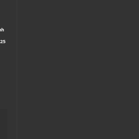
nh
 25
ng
t