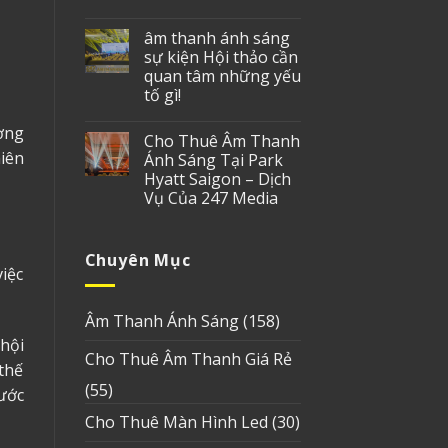
âm thanh ánh sáng
sự kiện Hội thảo cần
quan tâm những yếu
tố gì!
ợng
Cho Thuê Âm Thanh
hiên
Ánh Sáng Tại Park
Hyatt Saigon – Dịch
Vụ Của 247 Media
Chuyên Mục
iệc
Âm Thanh Ánh Sáng
(158)
hội
Cho Thuê Âm Thanh Giá Rẻ
thế
(55)
ước
Cho Thuê Màn Hình Led
(30)