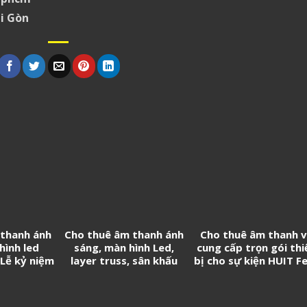
i Gòn
 thanh ánh
Cho thuê âm thanh ánh
Cho thuê âm thanh 
hình led
sáng, màn hình Led,
cung cấp trọn gói thi
Lễ kỷ niệm
layer truss, sân khấu
bị cho sự kiện HUIT F
h lập Tân
chương trình Biểu diễn
istics
nghệ thuật chào mừng
thành lập Phường Long