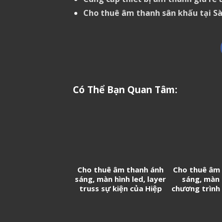
Cho thuê âm thanh sân khấu tại Sà
Có Thể Bạn Quan Tâm:
Cho thuê âm thanh ánh
Cho thuê âm
sáng, màn hình led, layer
sáng, màn 
truss sự kiện của Hiệp
chương trình 
hội Doanh nghiệp Trung
20 năm thàn
Quốc tại Việt Nam
Cảng Log