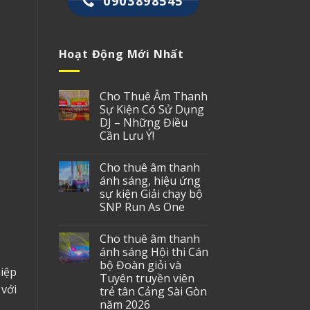
0903898545
Hoạt Động Mới Nhất
Cho Thuê Âm Thanh
Sự Kiện Có Sử Dụng
DJ – Những Điều
Cần Lưu Ý!
Cho thuê âm thanh
ánh sáng, hiệu ứng
sự kiện Giải chạy bộ
SNP Run As One
Cho thuê âm thanh
ánh sáng Hội thi Cán
bộ Đoàn giỏi và
iệp
Tuyên truyền viên
với
trẻ tân Cảng Sài Gòn
năm 2026