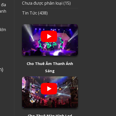
Chưa được phân loại
(15)
 đa
anh
Tin Tức
(438)
 lớn
Cho Thuê Âm Thanh Ánh
n)
Sáng
Cho Thuê Màn Hình Led