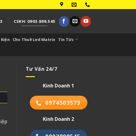
73
CSKH: 0903.898.545
 Kiện
Cho Thuê Led Matrix
Tin Tức
Tư Vấn 24/7
Kinh Doanh 1
0974503573
Kinh Doanh 2
iệp