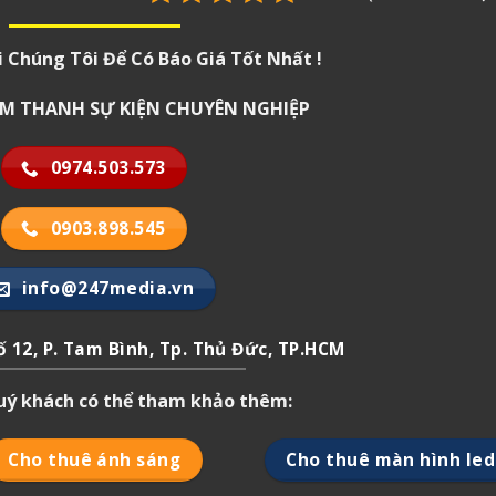
i Chúng Tôi Để Có Báo Giá Tốt Nhất !
 ÂM THANH SỰ KIỆN CHUYÊN NGHIỆP
0974.503.573
0903.898.545
info@247media.vn
 12, P. Tam Bình, Tp. Thủ Đức, TP.HCM
quý khách có thể tham khảo thêm:
Cho thuê ánh sáng
Cho thuê màn hình led