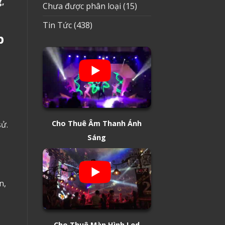
g,
Chưa được phân loại
(15)
Tin Tức
(438)
p
Cho Thuê Âm Thanh Ánh
sử.
Sáng
n,
Cho Thuê Màn Hình Led