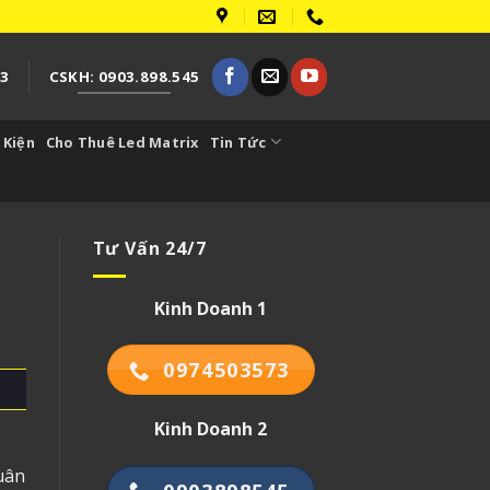
73
CSKH: 0903.898.545
 Kiện
Cho Thuê Led Matrix
Tin Tức
Tư Vấn 24/7
Kinh Doanh 1
0974503573
Kinh Doanh 2
uân