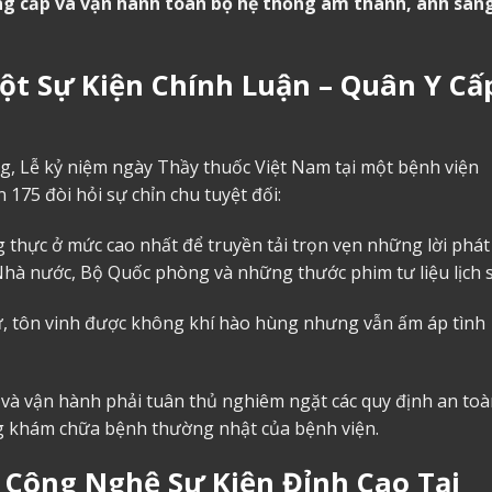
ng cấp và vận hành toàn bộ hệ thống âm thanh, ánh sán
ột Sự Kiện Chính Luận – Quân Y Cấ
ờng, Lễ kỷ niệm ngày Thầy thuốc Việt Nam tại một bệnh viện
 175 đòi hỏi sự chỉn chu tuyệt đối:
g thực ở mức cao nhất để truyền tải trọn vẹn những lời phát
Nhà nước, Bộ Quốc phòng và những thước phim tư liệu lịch 
sự, tôn vinh được không khí hào hùng nhưng vẫn ấm áp tình
 và vận hành phải tuân thủ nghiêm ngặt các quy định an toà
 khám chữa bệnh thường nhật của bệnh viện.
 Công Nghệ Sự Kiện Đỉnh Cao Tại