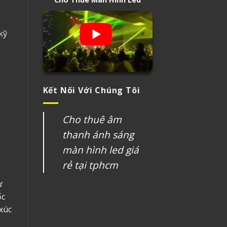
kỹ
Kết Nối Với Chúng Tôi
Cho thuê âm
thanh ánh sáng
màn hình led giá
rẻ tại tphcm
ự
ốc
xúc