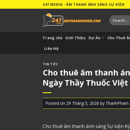
Skip
247 MEDIA - ÂM THANH ÁNH SÁNG SỰ KIỆN
to
content
Search
for:
Trang chủ
Giới Thiệu
Dự Án
Cho Thuê 
Liên Hệ
TIN TỨC
Cho thuê âm thanh án
Ngày Thầy Thuốc Việt
Posted on
29 Tháng 5, 2026
by
ThanhPham
Cho thuê âm thanh ánh sáng
Sự kiện K