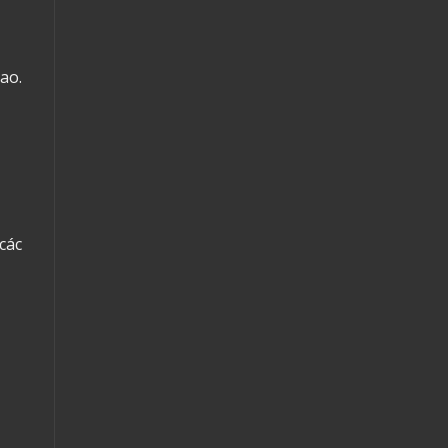
ao.
các