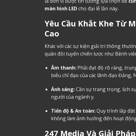
là đơn vị được tin tưởng lựa chọn để
cu
màn hình LED
cho đại lễ lần này.
Yêu Cầu Khắt Khe Từ M
Cao
Khác với các sự kiện giải trí thông thư
quân đội tuyến chiến lược như Bệnh viện
Âm thanh:
Phải đạt độ rõ ràng, trun
biểu chỉ đạo của các lãnh đạo Đảng, 
Ánh sáng:
Cần sự trang trọng, lịch 
người của ngành y.
Tiến độ & An toàn:
Quy trình lắp đặt
không làm ảnh hưởng đến hoạt động
247 Media Và Giải Pháp