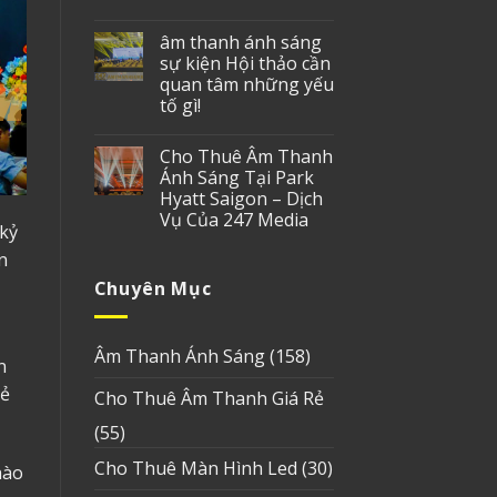
âm thanh ánh sáng
sự kiện Hội thảo cần
quan tâm những yếu
tố gì!
Cho Thuê Âm Thanh
Ánh Sáng Tại Park
Hyatt Saigon – Dịch
Vụ Của 247 Media
 kỷ
n
Chuyên Mục
Âm Thanh Ánh Sáng
(158)
n
vẻ
Cho Thuê Âm Thanh Giá Rẻ
(55)
Cho Thuê Màn Hình Led
(30)
hào