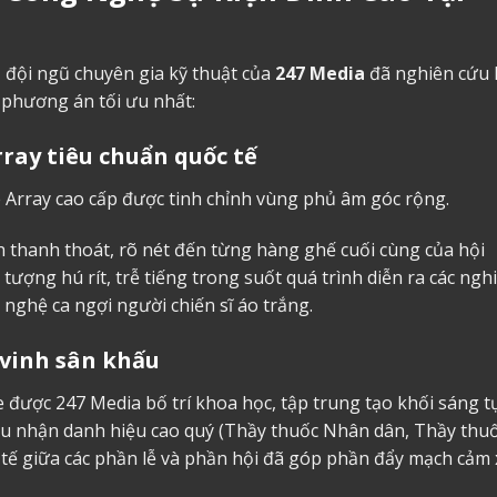
 đội ngũ chuyên gia kỹ thuật của
247 Media
đã nghiên cứu 
 phương án tối ưu nhất:
ray tiêu chuẩn quốc tế
 Array cao cấp được tinh chỉnh vùng phủ âm góc rộng.
thanh thoát, rõ nét đến từng hàng ghế cuối cùng của hội
ượng hú rít, trễ tiếng trong suốt quá trình diễn ra các nghi
 nghệ ca ngợi người chiến sĩ áo trắng.
 vinh sân khấu
e được 247 Media bố trí khoa học, tập trung tạo khối sáng t
iểu nhận danh hiệu cao quý (Thầy thuốc Nhân dân, Thầy thu
 tế giữa các phần lễ và phần hội đã góp phần đẩy mạch cảm 