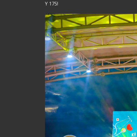
Y 175!