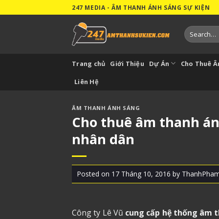
Skip
247 MEDIA - ÂM THANH ÁNH SÁNG SỰ KIỆN
to
content
Search
for:
Trang chủ
Giới Thiệu
Dự Án
Cho Thuê 
Liên Hệ
ÂM THANH ÁNH SÁNG
Cho thuê âm thanh ánh
nhân dân
Posted on
17 Tháng 10, 2016
by
ThanhPha
Công ty Lê Vũ
cung cấp hệ thống âm 