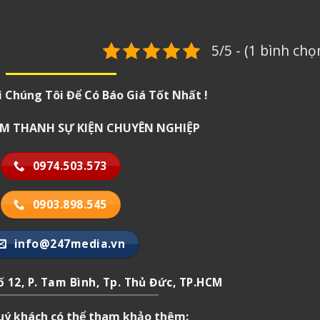
5/5 - (1 bình chọ
i Chúng Tôi Để Có Báo Giá Tốt Nhất !
 ÂM THANH SỰ KIỆN CHUYÊN NGHIỆP
0974.503.573
0903.898.545
info@247media.vn
 12, P. Tam Bình, Tp. Thủ Đức, TP.HCM
quý khách có thể tham khảo thêm: