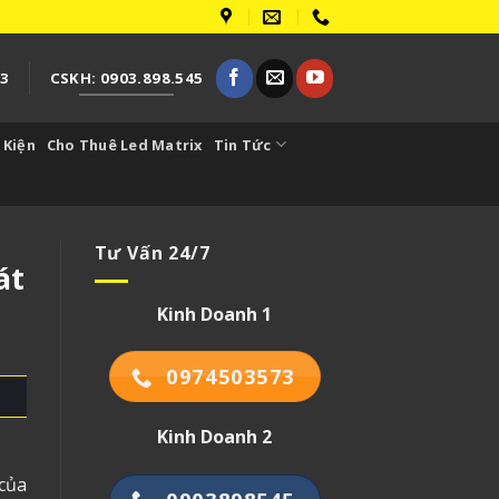
73
CSKH: 0903.898.545
 Kiện
Cho Thuê Led Matrix
Tin Tức
Tư Vấn 24/7
át
Kinh Doanh 1
0974503573
Kinh Doanh 2
 của