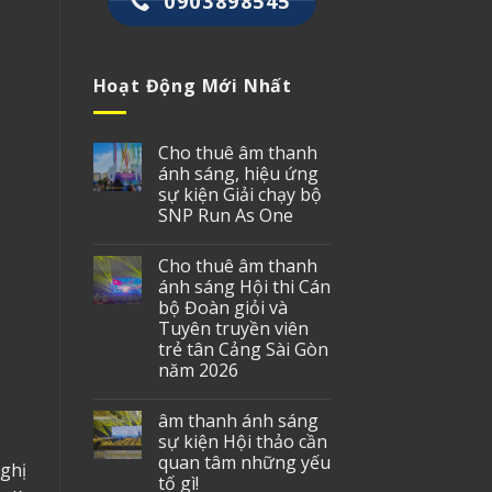
0903898545
Hoạt Động Mới Nhất
Cho thuê âm thanh
ánh sáng, hiệu ứng
sự kiện Giải chạy bộ
SNP Run As One
Cho thuê âm thanh
ánh sáng Hội thi Cán
bộ Đoàn giỏi và
Tuyên truyền viên
trẻ tân Cảng Sài Gòn
năm 2026
âm thanh ánh sáng
sự kiện Hội thảo cần
quan tâm những yếu
ghị
tố gì!