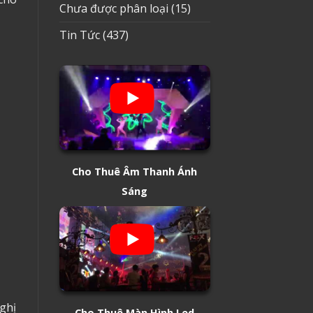
Chưa được phân loại
(15)
Tin Tức
(437)
Cho Thuê Âm Thanh Ánh
Sáng
ghị
Cho Thuê Màn Hình Led