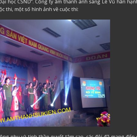
ẻ Đại học CSND”. Công ty
âm thanh ánh sáng
Lê Vũ hân hạnh
 thi, một số hình ảnh về cuộc thi:
công phu và tinh thần quyết tâm cao, các đội đã mang đến 