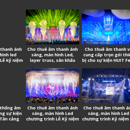
 thanh ánh
Cho thuê âm thanh ánh
Cho thuê âm thanh 
hình led
sáng, màn hình Led,
cung cấp trọn gói thi
Lễ kỷ niệm
layer truss, sân khấu
bị cho sự kiện HUIT F
h lập Tân
chương trình Biểu diễn
istics
nghệ thuật chào mừng
thành lập Phường Long
Thành
 thống âm
Cho thuê âm thanh ánh
Cho thuê âm thanh á
ng sự kiện
sáng, màn hình Led
sáng, màn hình Led
 Tân cảng
chương trình Lễ Kỷ niệm
chương trình Kỷ niệm
thần
50 năm thành lập
năm thành lập Trườ
Trường THPT Nguyễn
Đại học Kinh tế – Luậ