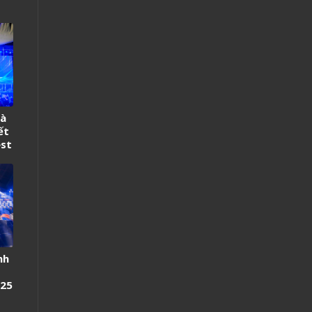
và
ết
est
nh
 25
ng
t