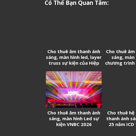
Có Thể Bạn Quan Tâm:
Cho thuê âm thanh ánh
Cho thuê âm
sáng, màn hình led, layer
sáng, màn 
truss sự kiện của Hiệp
chương trình 
hội Doanh nghiệp Trung
20 năm thàn
Quốc tại Việt Nam
Cảng Log
Cho thuê âm thanh ánh
Cho thuê hệ
sáng, màn hình Led sự
thanh ánh sá
kiện VNBC 2026
25 năm ICD
Sóng 