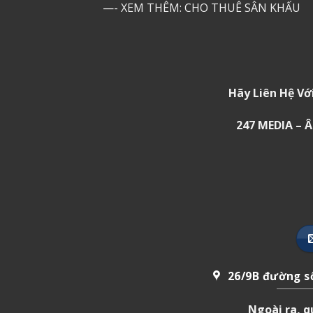
—- XEM THÊM:
CHO THUÊ SÂN KHẤU
Hãy Liên Hệ Vớ
247 MEDIA –
26/9B đường số
Ngoài ra, 