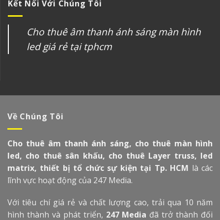
Kết Nối Với Chúng Tôi
Cho thuê âm thanh ánh sáng màn hình
led giá rẻ tại tphcm
Về Chúng Tôi
Cho thuê âm thanh ánh sáng, cho thuê màn hình
led, cho thuê sân khấu, cho thuê Layer truss, led
matrix, thiết bị tổ chức sự kiện tại Tp. HCM
là các
lĩnh vực hoạt động của 247 Media.
Với tiêu chí giá rẻ và chất lượng cao, trải qua 10 năm
hình thành và phát triển,
247 Media
đã trở thành đối