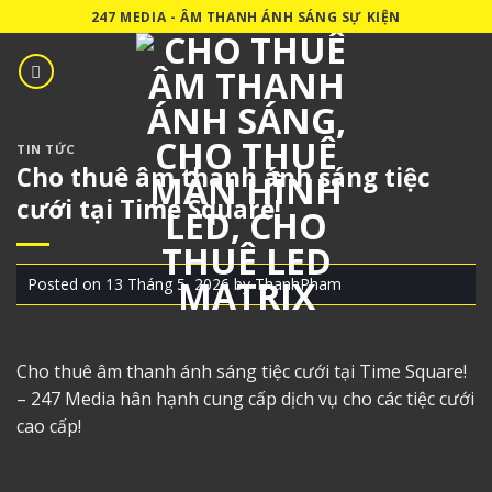
Skip
247 MEDIA - ÂM THANH ÁNH SÁNG SỰ KIỆN
to
content
TIN TỨC
Cho thuê âm thanh ánh sáng tiệc
cưới tại Time Square!
Posted on
13 Tháng 5, 2026
by
ThanhPham
Cho thuê âm thanh
ánh sáng tiệc cưới tại Time Square!
– 247 Media hân hạnh cung cấp dịch vụ cho các tiệc cưới
cao cấp!