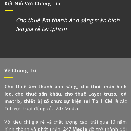
Kết Nối Với Chúng Tôi
Cho thuê âm thanh ánh sáng màn hình
led giá rẻ tại tphcm
Về Chúng Tôi
Cho thuê âm thanh ánh sáng, cho thuê màn hình
led, cho thuê sân khấu, cho thuê Layer truss, led
matrix, thiết bị tổ chức sự kiện tại Tp. HCM
là các
lĩnh vực hoạt động của 247 Media.
Với tiêu chí giá rẻ và chất lượng cao, trải qua 10 năm
hình thành và phát triển,
247 Media
đã trở thành đối