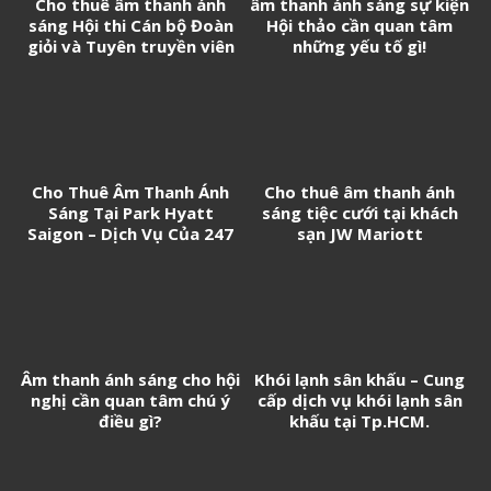
Cho thuê âm thanh ánh
âm thanh ánh sáng sự kiện
sáng Hội thi Cán bộ Đoàn
Hội thảo cần quan tâm
giỏi và Tuyên truyền viên
những yếu tố gì!
trẻ tân Cảng Sài Gòn năm
2026
Cho Thuê Âm Thanh Ánh
Cho thuê âm thanh ánh
Sáng Tại Park Hyatt
sáng tiệc cưới tại khách
Saigon – Dịch Vụ Của 247
sạn JW Mariott
Media
Âm thanh ánh sáng cho hội
Khói lạnh sân khấu – Cung
nghị cần quan tâm chú ý
cấp dịch vụ khói lạnh sân
điều gì?
khấu tại Tp.HCM.