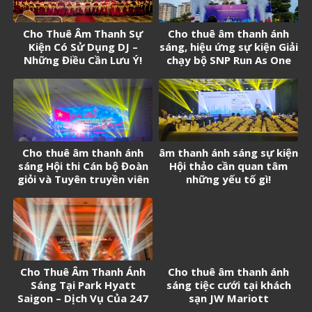
Cho Thuê Âm Thanh Sự
Cho thuê âm thanh ánh
Kiện Có Sử Dụng DJ –
sáng, hiệu ứng sự kiện Giải
Những Điều Cần Lưu Ý!
chạy bộ SNP Run As One
Cho thuê âm thanh ánh
âm thanh ánh sáng sự kiện
sáng Hội thi Cán bộ Đoàn
Hội thảo cần quan tâm
giỏi và Tuyên truyền viên
những yếu tố gì!
trẻ tân Cảng Sài Gòn năm
2026
Cho Thuê Âm Thanh Ánh
Cho thuê âm thanh ánh
Sáng Tại Park Hyatt
sáng tiệc cưới tại khách
Saigon – Dịch Vụ Của 247
sạn JW Mariott
Media