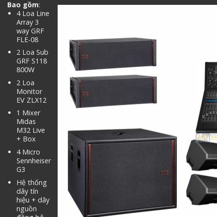
Bao gồm
:
4 Loa Line
Array 3
way GRF
FLE-08
2 Loa Sub
GRF S118
800W
2 Loa
Monitor
EV ZLX12
1 Mixer
Midas
M32 Live
+ Box
4 Micro
Sennheiser
G3
Hệ thống
dây tín
hiệu + dây
nguồn