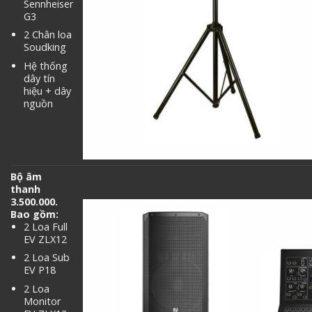
Sennheiser
G3
2 Chân loa
Soudking
Hệ thống
dây tín
hiệu + dây
nguồn
Bộ âm
thanh
3.500.000.
Bao gồm:
2 Loa Full
EV ZLX12
2 Loa Sub
EV P18
2 Loa
Monitor