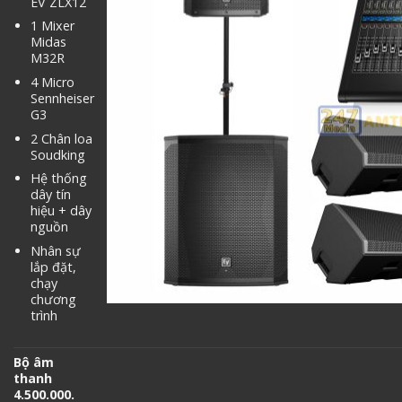
EV ZLX12
1 Mixer
Midas
M32R
4 Micro
Sennheiser
G3
2 Chân loa
Soudking
Hệ thống
dây tín
hiệu + dây
nguồn
Nhân sự
lắp đặt,
chạy
chương
trình
Bộ âm
thanh
4.500.000.