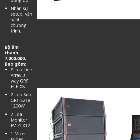
đồng bộ
Nhân sự
setup, vận
hành
chương
trình.
Bộ âm
thanh
7.000.000.
Bao gồm:
8 Loa Line
Array 3
way GRF
FLE-08
2 Loa Sub
GRF S218
1200W
2 Loa
Monitor
EV ZLX12
1 Mixer
Midas