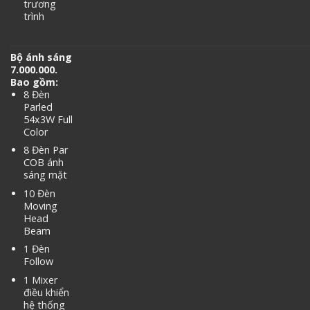
trương
trình
Bộ ánh sáng
7.000.000.
Bao gồm:
8 Đèn
Parled
54x3W Full
Color
8 Đèn Par
COB ánh
sáng mặt
10 Đèn
Moving
Head
Beam
1 Đèn
Follow
1 Mixer
điều khiển
hệ thống