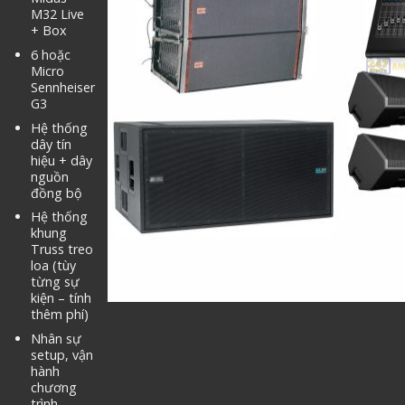
M32 Live
+ Box
6 hoặc
Micro
Sennheiser
G3
Hệ thống
dây tín
hiệu + dây
nguồn
đồng bộ
Hệ thống
khung
Truss treo
loa (tùy
từng sự
kiện – tính
thêm phí)
Nhân sự
setup, vận
hành
chương
trình.