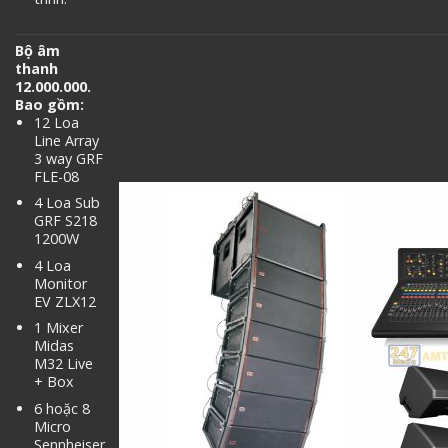
Bộ âm
thanh
12.000.000.
Bao gồm:
12 Loa
Line Array
3 way GRF
FLE-08
4 Loa Sub
GRF S218
1200W
4 Loa
Monitor
EV ZLX12
1 Mixer
Midas
M32 Live
+ Box
6 hoặc 8
Micro
Sennheiser