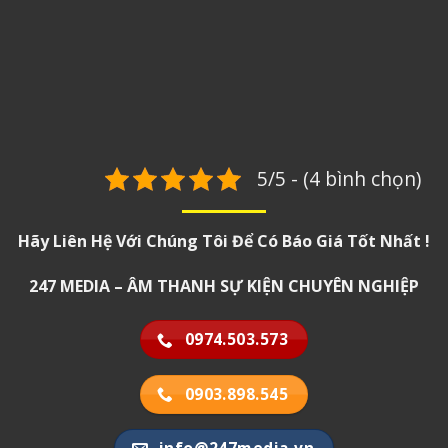
5/5 - (4 bình chọn)
Hãy Liên Hệ Với Chúng Tôi Để Có Báo Giá Tốt Nhất !
247 MEDIA – ÂM THANH SỰ KIỆN CHUYÊN NGHIỆP
0974.503.573
0903.898.545