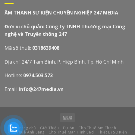
ÂM THANH SỰ KIỆN CHUYÊN NGHIỆP 247 MEDIA
Đơn vị chủ quản: Công ty TNHH Thương mại Công
nghệ và Truyền thông 247
Mã số thuế:
0318639408
Địa chỉ: 24/7 Tam Bình, P. Hiệp Bình, Tp. Hồ Chí Minh
Hotline:
0974.503.573
Email:
info@247media.vn
Trang chủ
Giới Thiệu
Dự Án
Cho Thuê Âm Thanh
Cho Thuê Ánh Sáng
Cho Thuê Màn Hình Led
Thiết Bị Sự Kiện