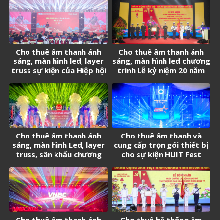
Cho thuê âm thanh ánh
Cho thuê âm thanh ánh
sáng, màn hình led, layer
sáng, màn hình led chương
truss sự kiện của Hiệp hội
trình Lễ kỷ niệm 20 năm
Doanh nghiệp Trung Quốc
thành lập Tân Cảng
tại Việt Nam
Logistics
Cho thuê âm thanh ánh
Cho thuê âm thanh và
sáng, màn hình Led, layer
cung cấp trọn gói thiết bị
truss, sân khấu chương
cho sự kiện HUIT Fest
trình Biểu diễn nghệ thuật
chào mừng thành lập
Phường Long Thành
Cho thuê âm thanh ánh
Cho thuê hệ thống âm