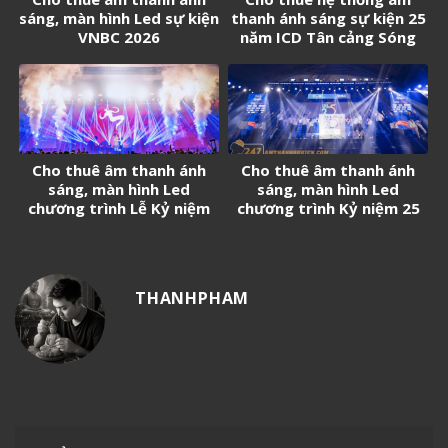
sáng, màn hình Led sự kiện
thanh ánh sáng sự kiện 25
VNBC 2026
năm ICD Tân cảng Sóng
thần
Cho thuê âm thanh ánh
Cho thuê âm thanh ánh
sáng, màn hình Led
sáng, màn hình Led
chương trình Lễ Kỷ niệm
chương trình Kỷ niệm 25
50 năm thành lập Trường
năm thành lập Trường Đại
THPT Nguyễn Hữu Cầu
học Kinh tế – Luật (UEL)
THANHPHAM