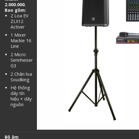
2.000.000.
Bao gồm:
2 Loa EV
ZLX12
Activer
1 Mixer
Mackie 16
Line
2 Micro
Sennheiser
G3
2 Chân loa
Soudking
Hệ thống
dây tín
hiệu + dây
nguồn
Bộ âm