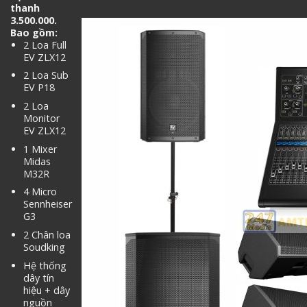
thanh
3.500.000.
Bao gồm:
2 Loa Full
EV ZLX12
2 Loa Sub
EV P18
2 Loa
Monitor
EV ZLX12
1 Mixer
Midas
M32R
4 Micro
Sennheiser
G3
2 Chân loa
Soudking
Hệ thống
dây tín
hiệu + dây
nguồn