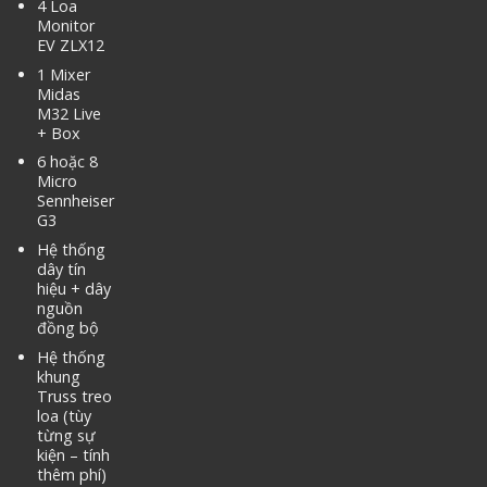
4 Loa
Monitor
EV ZLX12
1 Mixer
Midas
M32 Live
+ Box
6 hoặc 8
Micro
Sennheiser
G3
Hệ thống
dây tín
hiệu + dây
nguồn
đồng bộ
Hệ thống
khung
Truss treo
loa (tùy
từng sự
kiện – tính
thêm phí)