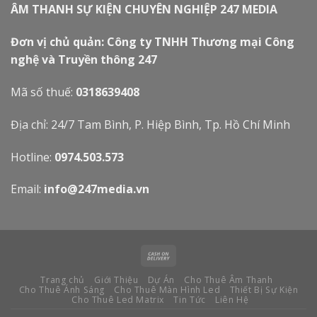
ÂM THANH SỰ KIỆN CHUYÊN NGHIỆP 247 MEDIA
Đơn vị chủ quản: Công ty TNHH Thương mại Công
nghệ và Truyền thông 247
Mã số thuế:
0318639408
Địa chỉ: 24/7 Tam Bình, P. Hiệp Bình, Tp. Hồ Chí Minh
Hotline:
0974.503.573
Email:
info@247media.vn
Trang chủ
Giới Thiệu
Dự Án
Cho Thuê Âm Thanh
Cho Thuê Ánh Sáng
Cho Thuê Màn Hình Led
Thiết Bị Sự Kiện
Cho Thuê Led Matrix
Tin Tức
Liên Hệ