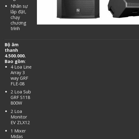
Nhân sự
lắp đặt,
chạy
chương
trình
Bộ âm
thanh
4.500.000.
Bao gồm
:
4 Loa Line
Array 3
way GRF
FLE-08
2 Loa Sub
GRF S118
800W
2 Loa
Monitor
EV ZLX12
1 Mixer
Midas