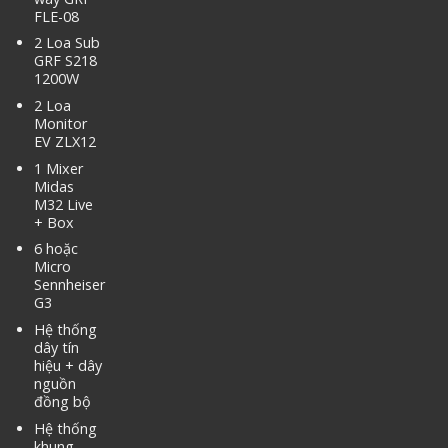
FLE-08
2 Loa Sub
GRF S218
1200W
2 Loa
Monitor
EV ZLX12
1 Mixer
Midas
M32 Live
+ Box
6 hoặc
Micro
Sennheiser
G3
Hệ thống
dây tín
hiệu + dây
nguồn
đồng bộ
Hệ thống
khung