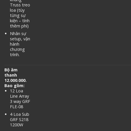
Truss treo
loa (tùy
từng sự
kiện – tính
thêm phí)
Nhân sự
setup, vận
hành
chương
trình.
Bộ âm
thanh
12.000.000.
Bao gồm:
12 Loa
Line Array
3 way GRF
FLE-08
4 Loa Sub
GRF S218
1200W