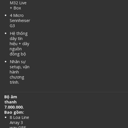
M32 Live
+ Box
4 Micro
Sennheiser
G3
Hệ thống
dây tín
hiệu + dây
nguồn
đồng bộ
Nhân sự
setup, vận
hành
chương
trình.
Bộ âm
thanh
7.000.000.
Bao gồm:
8 Loa Line
Array 3
way GRF