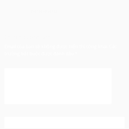
THANHPHAM
Để lại một bình luận
Email của bạn sẽ không được hiển thị công khai.
Các
trường bắt buộc được đánh dấu
*
Bình luận
*
Tên
*