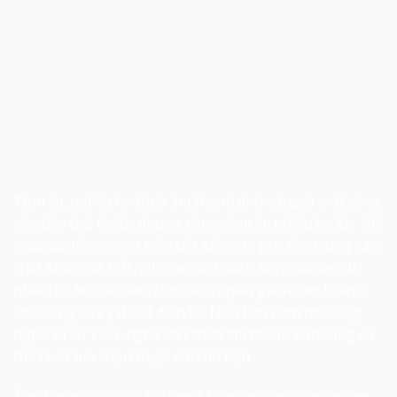
Tóm lại, nghề cho thuê
âm thanh ánh sáng
là một công
việc đầy thử thách nhưng cũng đem lại nhiều lợi ích. Nó
giúp các tổ chức sự kiện tiết kiệm chi phí, tập trung vào
chất lượng và trải nghiệm của khách hàng và đem lại
nhiều cơ hội việc làm cho các chuyên gia về âm thanh,
ánh sáng và kỹ thuật điện tử. Nếu bạn đam mê công
nghệ và sự kiện, nghề cho thuê âm thanh ánh sáng có
thể là sự lựa chọn tuyệt vời cho bạn.
Âm thanh sự kiện 247 là một trong những công ty âm