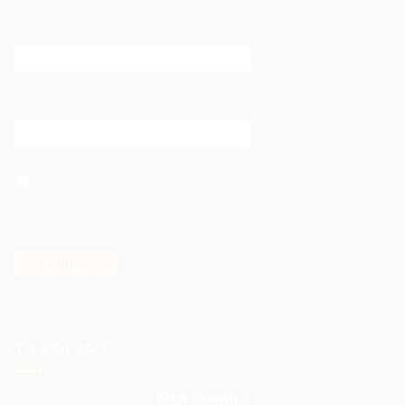
Email
*
Trang web
Lưu tên của tôi, email, và trang web trong trình duyệt
này cho lần bình luận kế tiếp của tôi.
Tư Vấn 24/7
Kinh Doanh 1