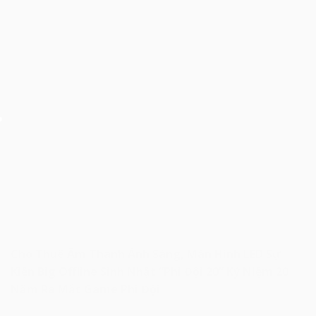
Cho Thuê Âm Thanh Ánh Sáng, Màn Hình LED Sự
Kiện Big Offline Sinh Nhật “Phi Đội 20” Kỷ Niệm 20
Năm Ra Mắt Game Phi Đội