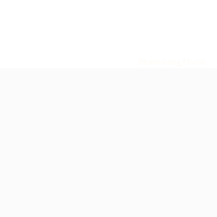
Tin Tức
Liên Hệ
Copyright 2026
© Bản quyền thuộc về 247 Media -
amthanhsukien.com. Powered by
PhamHongThanh