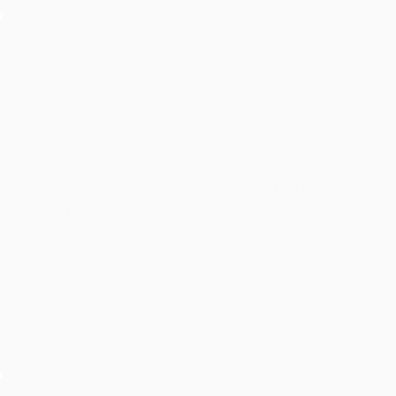
âm thanh ánh sáng sự kiện Hội thảo cần quan tâm
những yếu tố gì!