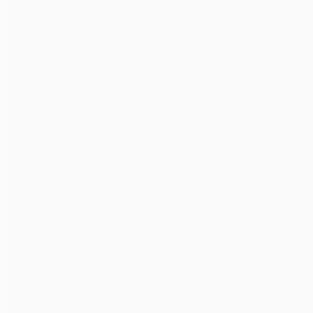
Cho Thuê Âm Thanh Ánh Sáng