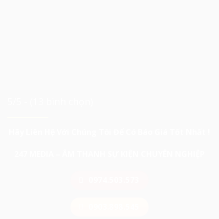
5/5 - (13 bình chọn)
Hãy Liên Hệ Với Chúng Tôi Để Có Báo Giá Tốt Nhất !
247 MEDIA – ÂM THANH SỰ KIỆN CHUYÊN NGHIỆP
0974.503.573
0903.898.545