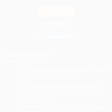
0974503573
Kinh Doanh 2
0903898545
Hoạt Động Mới Nhất
Cho thuê âm thanh ánh sáng, hiệu ứng sự kiện
Giải chạy bộ SNP Run As One
Cho thuê âm thanh ánh sáng Hội thi Cán bộ
Đoàn giỏi và Tuyên truyền viên trẻ tân Cảng
Sài Gòn năm 2026
âm thanh ánh sáng sự kiện Hội thảo cần quan
tâm những yếu tố gì!