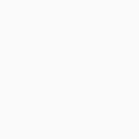
điều gì?
Khói lạnh sân khấu – Cung cấp dịch vụ khói lạnh sân
khấu tại Tp.HCM.