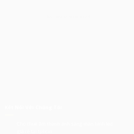
Cho Thuê Màn Hình Led
Kết Nối Với Chúng Tôi
Cho thuê âm thanh ánh sáng màn hình led
giá rẻ tại tphcm