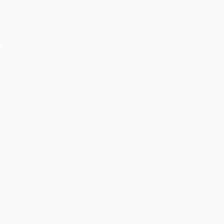
Cho thuê âm thanh ánh sáng, hiệu ứng sự kiện Giải
chạy bộ SNP Run As One