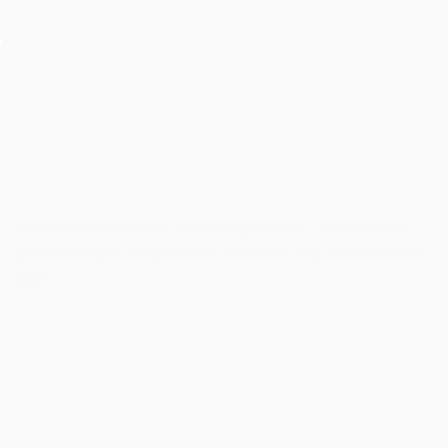
Cho thuê âm thanh ánh sáng Hội thi Cán bộ Đoàn
giỏi và Tuyên truyền viên trẻ tân Cảng Sài Gòn năm
2026