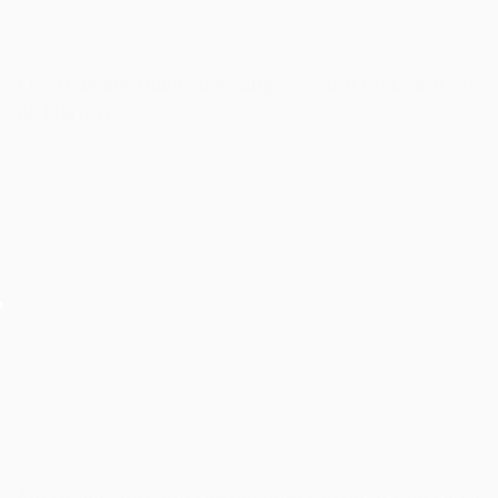
Cho thuê âm thanh ánh sáng tiệc cưới tại khách sạn
JW Mariott
Âm thanh ánh sáng cho hội nghị cần quan tâm chú ý