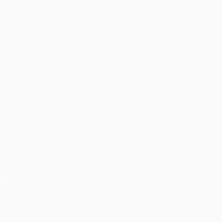
Cho Thuê Âm Thanh Ánh Sáng Tại Park Hyatt
Saigon – Dịch Vụ Của 247 Media