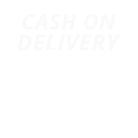
Trang chủ
Giới Thiệu
Dự Án
Cho Thuê Âm Thanh
Cho Thuê Ánh Sáng
Cho Thuê Màn Hình Led
Thiết Bị Sự Kiện
Cho Thuê Led Matrix