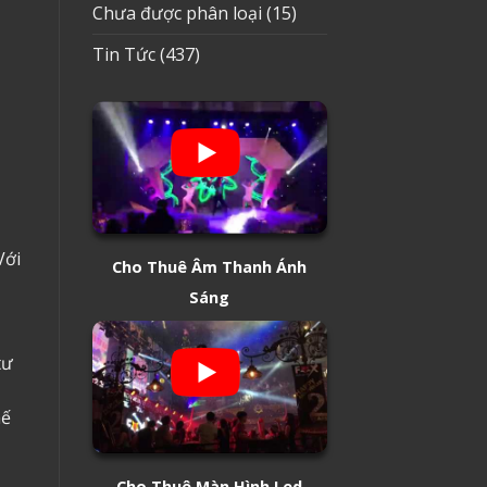
Chưa được phân loại
(15)
Tin Tức
(437)
Với
Cho Thuê Âm Thanh Ánh
Sáng
tư
hế
Cho Thuê Màn Hình Led