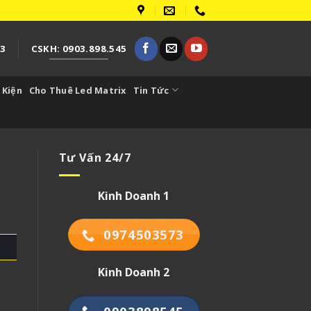
73
CSKH: 0903.898.545
 Kiện
Cho Thuê Led Matrix
Tin Tức
Tư Vấn 24/7
Kinh Doanh 1
0974503573
Kinh Doanh 2