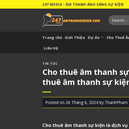
Skip
247 MEDIA - ÂM THANH ÁNH SÁNG SỰ KIỆN
to
content
Search
for:
Trang chủ
Giới Thiệu
Dự Án
Cho Thuê 
Liên Hệ
TIN TỨC
Cho thuê âm thanh sự k
thuê âm thanh sự kiệ
Posted on
26 Tháng 6, 2024
by
ThanhPham
Cho thuê âm thanh sự kiện
là dịch vụ