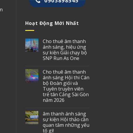
0903898545
ện
Hoạt Động Mới Nhất
Cho thuê âm thanh
ánh sáng, hiệu ứng
sự kiện Giải chạy bộ
SNP Run As One
Cho thuê âm thanh
ánh sáng Hội thi Cán
bộ Đoàn giỏi và
Tuyên truyền viên
trẻ tân Cảng Sài Gòn
năm 2026
âm thanh ánh sáng
sự kiện Hội thảo cần
quan tâm những yếu
tố gì!