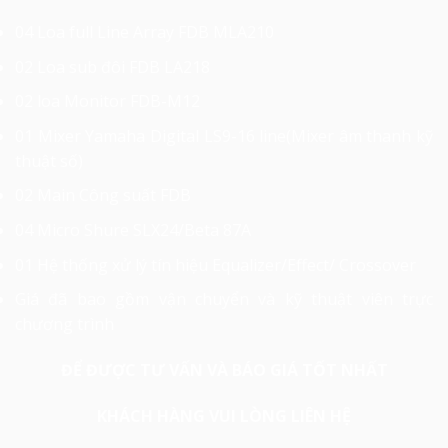
04 Loa full Line Array FDB MLA210
02 Loa sub đôi FDB LA218
02 loa Monitor FDB-M12
01 Mixer Yamaha Digital LS9-16 line(Mixer âm thanh kỹ
thuật số)
02 Main Công suất FDB
04 Micro Shure SLX24/Beta 87A
01 Hệ thống xử lý tín hiệu Equalizer/Effect/ Crossover
Giá đã bao gồm vận chuyển và kỹ thuật viên trực
chương trình
ĐỂ ĐƯỢC TƯ VẤN VÀ BÁO GIÁ TỐT NHẤT
KHÁCH HÀNG VUI LÒNG LIÊN HỆ