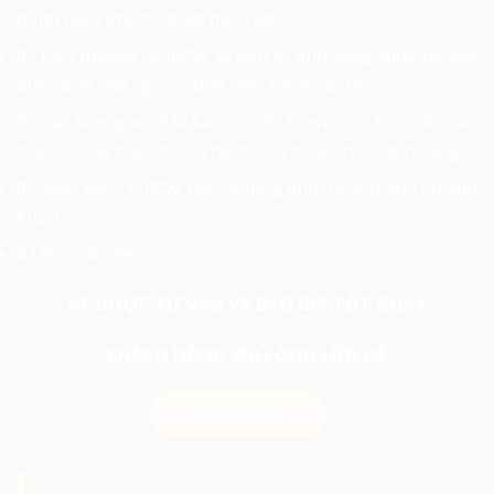
đánh hiệu ứng từ thấp đến cao.
02 Đèn Blinder 4x100W, là đèn có ánh sáng vàng để làm
ánh sáng mặt, giữ phông nền không bị tối.
01 Car Sunlight 1024 kênh DMX, truyền tín hiệu DMX kỹ
thuật số, là trái tim của hệ thống điều khiển ánh sáng.
01 Máy khói 1500W tạo vẻ lung linh, huyền ảo cho sân
khấu.
02 Bộ chân đèn.
ĐỂ ĐƯỢC TƯ VẤN VÀ BÁO GIÁ TỐT NHẤT
KHÁCH HÀNG VUI LÒNG LIÊN HỆ
0974 503 573