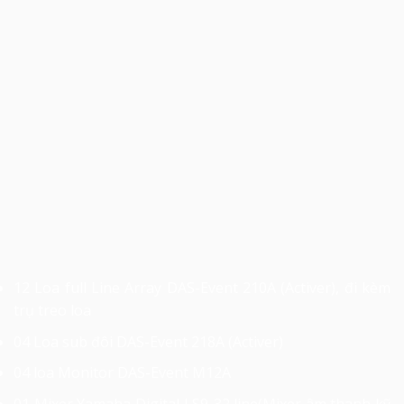
12 Loa full Line Array DAS-Event 210A (Activer), đi kèm
trụ treo loa
04 Loa sub đôi DAS-Event 218A (Activer)
04 loa Monitor DAS-Event M12A
01 Mixer Yamaha Digital LS9-32 line(Mixer âm thanh kỹ