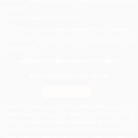
thuật số)
10 Micro Shure SLX24/Beta 87A
01 Hệ thống xử lý tín hiệu Equalizer/Effect/ Crossover
Giá đã bao gồm vận chuyển và kỹ thuật viên trực
chương trình
ĐỂ ĐƯỢC TƯ VẤN VÀ BÁO GIÁ TỐT NHẤT
KHÁCH HÀNG VUI LÒNG LIÊN HỆ
0974 503 573
Trên đây là những gói cho thuê âm thanh thường được
khách hàng sử dụng, tuỳ thuộc vào chi tiết chương
trình của khách hàng như thế nào chúng tôi sẽ tư vấn
và đưa ra giải pháp tốt nhất. Đảm bảo khách hàng tiết
kiệm được chi phí nhưng chương trình vẫn diễn ra