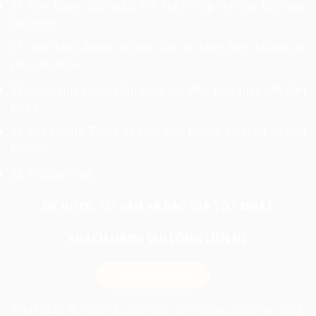
01 Đèn Laser bảy màu 1W, thích hợp cho các tiết mục
sôi động
01 máy khói Antari 3000W tạo vẻ lung linh, huyền ảo
cho sân khấu
01 Quạt hút khói, giúp khói tơi đều bao phủ hết sân
khấu
22 mét khung Truss để treo đèn Beam, đèn Led và đèn
Blinder.
02 Trụ đèn mặt.
ĐỂ ĐƯỢC TƯ VẤN VÀ BÁO GIÁ TỐT NHẤT
KHÁCH HÀNG VUI LÒNG LIÊN HỆ
0974 503 573
Trên đây là những gói cho ánh sáng thường được