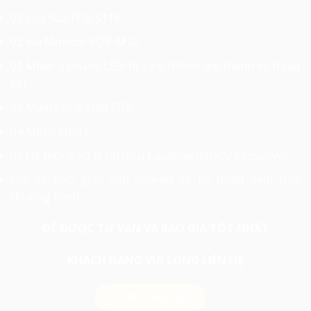
02 Loa Sub FDB S118
02 loa Monitor FDB-M12
01 Mixer Yamaha LS9-16 Line (Mixer âm thanh kỹ thuật
số)
02 Main Công suất FDB
04 Micro Shure
01 Hệ thống xử lý tín hiệu Equalizer/Effect/ Crossover
Giá đã bao gồm vận chuyển và kỹ thuật viên trực
chương trình
ĐỂ ĐƯỢC TƯ VẤN VÀ BÁO GIÁ TỐT NHẤT
KHÁCH HÀNG VUI LÒNG LIÊN HỆ
0974 503 573