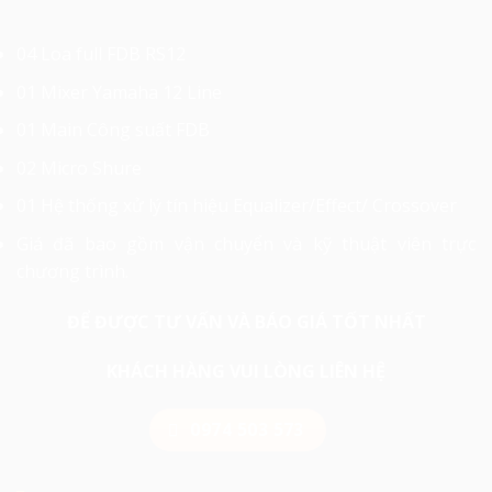
04 Loa full FDB RS12
01 Mixer Yamaha 12 Line
01 Main Công suất FDB
02 Micro Shure
01 Hệ thống xử lý tín hiệu Equalizer/Effect/ Crossover
Giá đã bao gồm vận chuyển và kỹ thuật viên trực
chương trình.
ĐỂ ĐƯỢC TƯ VẤN VÀ BÁO GIÁ TỐT NHẤT
KHÁCH HÀNG VUI LÒNG LIÊN HỆ
0974 503 573