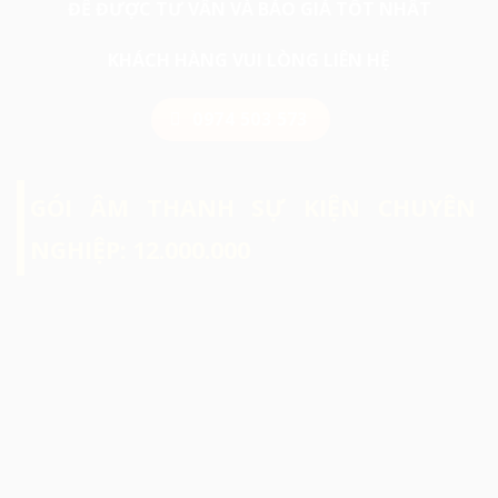
ĐỂ ĐƯỢC TƯ VẤN VÀ BÁO GIÁ TỐT NHẤT
KHÁCH HÀNG VUI LÒNG LIÊN HỆ
0974 503 573
GÓI ÂM THANH SỰ KIỆN CHUYÊN
NGHIỆP: 12.000.000