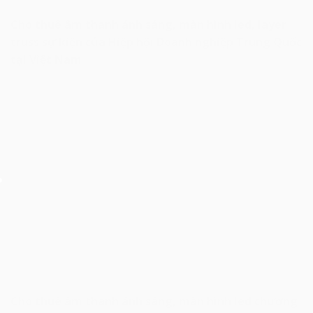
Cho thuê âm thanh ánh sáng, màn hình led, layer
truss sự kiện của Hiệp hội Doanh nghiệp Trung Quốc
tại Việt Nam
Cho thuê âm thanh ánh sáng, màn hình led chương