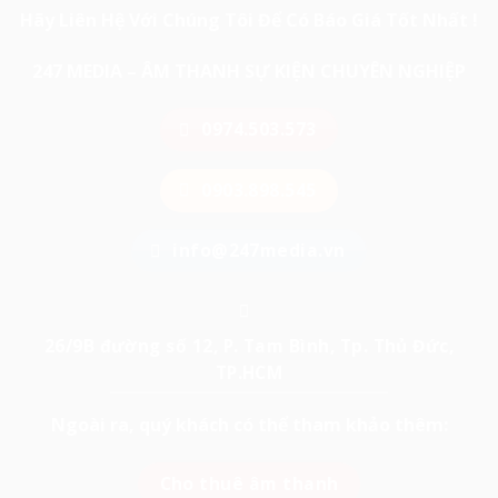
Hãy Liên Hệ Với Chúng Tôi Để Có Báo Giá Tốt Nhất !
247 MEDIA – ÂM THANH SỰ KIỆN CHUYÊN NGHIỆP
0974.503.573
0903.898.545
info@247media.vn
26/9B đường số 12, P. Tam Bình, Tp. Thủ Đức,
TP.HCM
Ngoài ra, quý khách có thể tham khảo thêm:
Cho thuê âm thanh