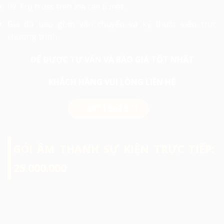
02 Trụ truss treo loa cao 6 mét.
Giá đã bao gồm vận chuyển và kỹ thuật viên trực
chương trình
ĐỂ ĐƯỢC TƯ VẤN VÀ BÁO GIÁ TỐT NHẤT
KHÁCH HÀNG VUI LÒNG LIÊN HỆ
0974 503 573
GÓI ÂM THANH SỰ KIỆN TRỰC TIẾP:
25.000.000