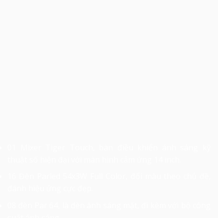
01 Mixer Tiger Touch, bàn điều khiển ánh sáng kỹ
thuật số hiện đại với màn hình cảm ứng 14 inch.
16 Đèn Parled 54x3W Full Color, đổi màu theo chủ đề,
đánh hiệu ứng cực đẹp.
08 đèn Par 64, là đèn ánh sáng mặt, đi kèm với bộ công
suất ánh sáng.