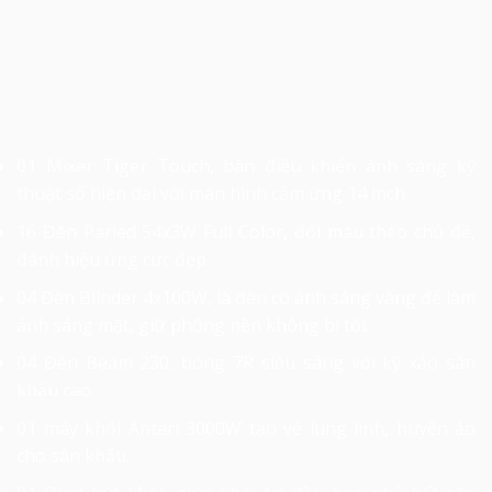
01 Mixer Tiger Touch, bàn điều khiển ánh sáng kỹ
thuật số hiện đại với màn hình cảm ứng 14 inch.
16 Đèn Parled 54x3W Full Color, đổi màu theo chủ đề,
đánh hiệu ứng cực đẹp.
04 Đèn Blinder 4x100W, là đèn có ánh sáng vàng để làm
ánh sáng mặt, giữ phông nền không bị tối.
04 Đèn Beam 230, bóng 7R siêu sáng với kỹ xảo sân
khấu cao.
01 máy khói Antari 3000W tạo vẻ lung linh, huyền ảo
cho sân khấu.