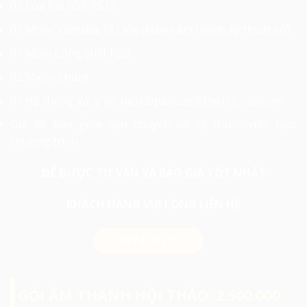
02 Loa full FDB RS12
01 Mixer Yamaha 12 Line (Mixer âm thanh kỹ thuật số)
01 Main Công suất FDB
02 Micro Shure
01 Hệ thống xử lý tín hiệu Equalizer/Effect/ Crossover
Giá đã bao gồm vận chuyển và kỹ thuật viên trực
chương trình
ĐỂ ĐƯỢC TƯ VẤN VÀ BÁO GIÁ TỐT NHẤT
KHÁCH HÀNG VUI LÒNG LIÊN HỆ
0974 503 573
GÓI ÂM THANH HỘI THẢO: 2.500.000