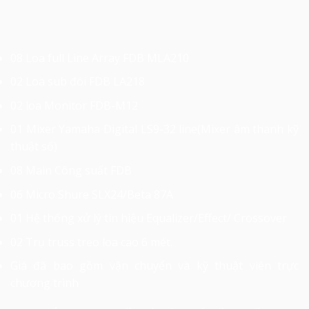
08 Loa full Line Array FDB MLA210
02 Loa sub đôi FDB LA218
02 loa Monitor FDB-M12
01 Mixer Yamaha Digital LS9-32 line(Mixer âm thanh kỹ
thuật số)
08 Main Công suất FDB
06 Micro Shure SLX24/Beta 87A
01 Hệ thống xử lý tín hiệu Equalizer/Effect/ Crossover
02 Trụ truss treo loa cao 6 mét.
Giá đã bao gồm vận chuyển và kỹ thuật viên trực
chương trình