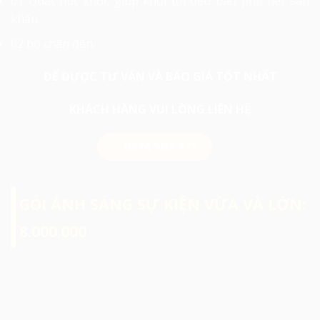
01 Quạt hút khói, giúp khói tơi đều bao phủ hết sân
khấu.
02 bộ chân đèn.
ĐỂ ĐƯỢC TƯ VẤN VÀ BÁO GIÁ TỐT NHẤT
KHÁCH HÀNG VUI LÒNG LIÊN HỆ
0974 503 573
GÓI ÁNH SÁNG SỰ KIỆN VỪA VÀ LỚN:
8.000.000