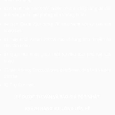
02 Đèn Blinder 4x100W, là đèn có ánh sáng vàng để làm
ánh sáng mặt, giữ phông nền không bị tối.
04 Đèn Beam 230, bóng 7R siêu sáng với kỹ xảo sân
khấu cao.
01 máy khói Antari 3000W tạo vẻ lung linh, huyền ảo
cho sân khấu.
01 Quạt hút khói, giúp khói tơi đều bao phủ hết sân
khấu
12 mét khung Truss để treo đèn Beam, đèn Led và đèn
Blinder.
02 Trụ đèn mặt.
ĐỂ ĐƯỢC TƯ VẤN VÀ BÁO GIÁ TỐT NHẤT
KHÁCH HÀNG VUI LÒNG LIÊN HỆ