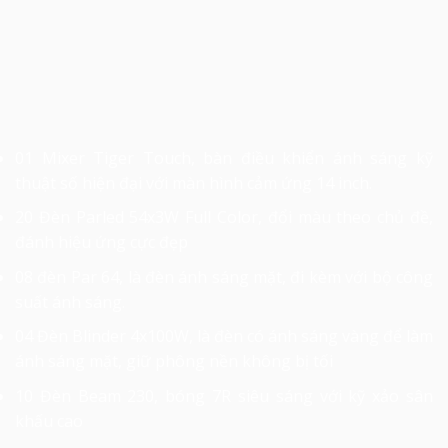
01 Mixer Tiger Touch, bàn điều khiển ánh sáng kỹ
thuật số hiện đại với màn hình cảm ứng 14 inch.
20 Đèn Parled 54x3W Full Color, đổi màu theo chủ đề,
đánh hiệu ứng cực đẹp
08 đèn Par 64, là đèn ánh sáng mặt, đi kèm với bộ công
suất ánh sáng.
04 Đèn Blinder 4x100W, là đèn có ánh sáng vàng để làm
ánh sáng mặt, giữ phông nền không bị tối
10 Đèn Beam 230, bóng 7R siêu sáng với kỹ xảo sân
khấu cao