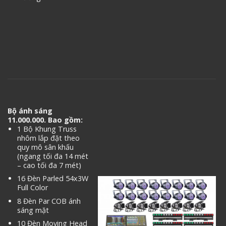
Bộ ánh sáng
11.000.000. Bao gồm:
1 Bộ Khung Truss
nhôm lắp đặt theo
quy mô sân khấu
(ngang tối đa 14 mét
– cao tối đa 7 mét)
16 Đèn Parled 54x3W
Full Color
8 Đèn Par COB ánh
sáng mặt
10 Đèn Moving Head