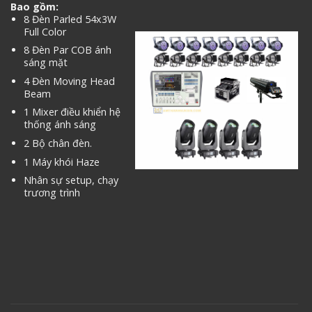
Bao gồm:
8 Đèn Parled 54x3W
Full Color
8 Đèn Par COB ánh
sáng mặt
4 Đèn Moving Head
Beam
1 Mixer điều khiển hệ
thống ánh sáng
2 Bộ chân đèn.
1 Máy khói Haze
Nhân sự setup, chạy
trương trình