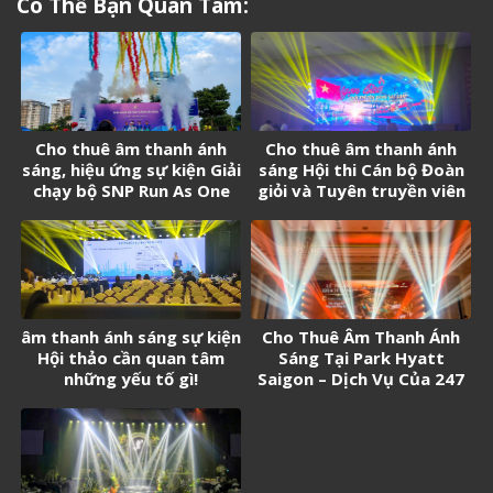
Có Thể Bạn Quan Tâm:
Cho thuê âm thanh ánh
Cho thuê âm thanh ánh
sáng, hiệu ứng sự kiện Giải
sáng Hội thi Cán bộ Đoàn
chạy bộ SNP Run As One
giỏi và Tuyên truyền viên
trẻ tân Cảng Sài Gòn năm
2026
âm thanh ánh sáng sự kiện
Cho Thuê Âm Thanh Ánh
Hội thảo cần quan tâm
Sáng Tại Park Hyatt
những yếu tố gì!
Saigon – Dịch Vụ Của 247
Media