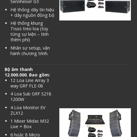
Sennheiser G3
Hệ thống dây tín hiệu
+ dây nguồn đồng bộ
Hệ thống khung
Truss treo loa (tùy
từng sự kiện – tính
thêm phí)
Nhân sự setup, vận
hành chương trình.
Bộ âm thanh
12.000.000. Bao gồm:
12 Loa Line Array 3
way GRF FLE-08
4 Loa Sub GRF S218
1200W
4 Loa Monitor EV
ZLX12
1 Mixer Midas M32
Live + Box
6 hoặc 8 Micro