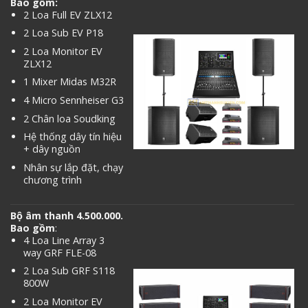
Bao gồm:
2 Loa Full EV ZLX12
2 Loa Sub EV P18
2 Loa Monitor EV
ZLX12
1 Mixer Midas M32R
4 Micro Sennheiser G3
2 Chân loa Soudking
Hệ thống dây tín hiệu
+ dây nguồn
Nhân sự lắp đặt, chạy
chương trình
Bộ âm thanh 4.500.000.
Bao gồm
:
4 Loa Line Array 3
way GRF FLE-08
2 Loa Sub GRF S118
800W
2 Loa Monitor EV