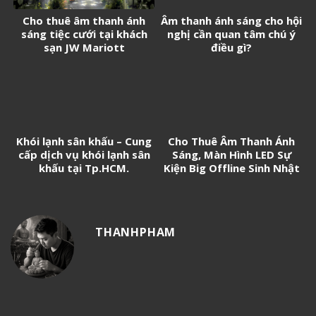
Cho thuê âm thanh ánh
Âm thanh ánh sáng cho hội
sáng tiệc cưới tại khách
nghị cần quan tâm chú ý
sạn JW Mariott
điều gì?
Khói lạnh sân khấu – Cung
Cho Thuê Âm Thanh Ánh
cấp dịch vụ khói lạnh sân
Sáng, Màn Hình LED Sự
khấu tại Tp.HCM.
Kiện Big Offline Sinh Nhật
“Phi Đội 20” Kỷ Niệm 20
Năm Ra Mắt Game Phi Đội
THANHPHAM