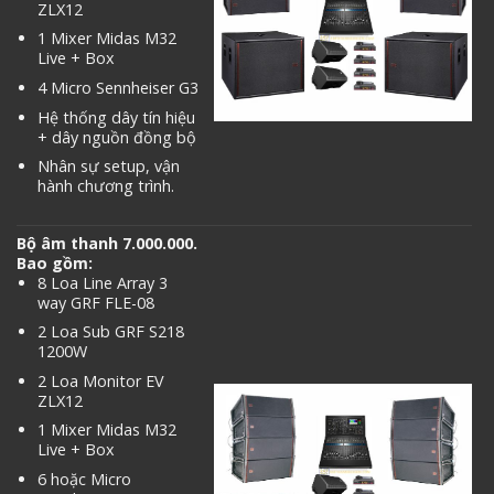
ZLX12
1 Mixer Midas M32
Live + Box
4 Micro Sennheiser G3
Hệ thống dây tín hiệu
+ dây nguồn đồng bộ
Nhân sự setup, vận
hành chương trình.
Bộ âm thanh 7.000.000.
Bao gồm:
8 Loa Line Array 3
way GRF FLE-08
2 Loa Sub GRF S218
1200W
2 Loa Monitor EV
ZLX12
1 Mixer Midas M32
Live + Box
6 hoặc Micro