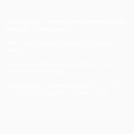
4. Cam kết từ 247 Media
Với phương châm
“An toàn của sự kiện là uy tín của
chúng tôi”
, 247 Media cam kết:
Thiết bị luôn trong tình trạng sạch sẽ, độ bền cao,
không rò rỉ.
Bàn giao và lắp đặt đúng tiến độ đã thỏa thuận
(timeline thi công rõ ràng).
Đội ngũ kỹ thuật viên am hiểu kết cấu, hỗ trợ nhiệt
tình, xử lý tình huống phát sinh nhanh chóng.