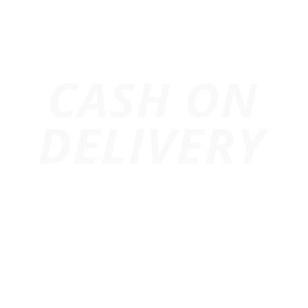
Trang chủ
Giới Thiệu
Dự Án
Cho Thuê Âm Thanh
Cho Thuê Ánh Sáng
Cho Thuê Màn Hình Led