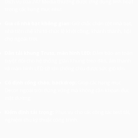
Dịch vụ của 247 Media thường được ứng dụng linh hoạt
trong các hạng mục như:
Gia cố nhà bạt không gian:
Giữ chắc chân cột nhà bạt,
nhà tiền chế khi tổ chức lễ khởi công, khánh thành, hội
chợ ngoài trời.
Dằn tải khung Truss, màn hình LED:
Đảm bảo an toàn
tuyệt đối cho hệ thống giàn khung treo đèn, âm thanh
và màn hình LED cỡ lớn chống chịu được sức gió lớn.
Cố định cổng chào, backdrop:
Giúp các hạng mục
Decor ngoài trời đứng vững mà không cần khoan đục
mặt đường.
Kiểm định tải trọng:
Phục vụ cho các công tác test tải,
nghiệm thu kỹ thuật công trình.