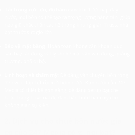
Tải trọng cực lớn, độ bám cao:
Khi được nạp đầy
nước, mỗi bồn có thể tạo ra trọng lượng hàng tấn, giúp
neo giữ chắc chắn các hệ thống khung giàn Truss, nhà
bạt trước sức gió lớn.
Bảo vệ mặt bằng:
Hoàn toàn không cần khoan đục
sàn hay tác động vật lý lên bề mặt sân vận động, quảng
trường, phố đi bộ.
Linh hoạt và thẩm mỹ:
Dễ dàng vận chuyển bồn rỗng
đến vị trí tập kết rồi mới bơm nước. Bồn nước của 247
Media có thiết kế gọn gàng, dễ dàng setup bạt che
hoặc trang trí visual để đảm bảo tính thẩm mỹ cho
không gian sự kiện.
2. Dịch vụ cho thuê bồn nước gia
cố của 247 Media có gì nổi bật?