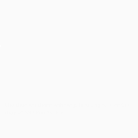
Cho thuê âm thanh ánh sáng, hiệu ứng sự kiện Giải
chạy bộ SNP Run As One