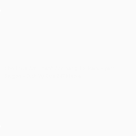
Cho Thuê Âm Thanh Ánh Sáng Tại Park Hyatt
Saigon – Dịch Vụ Của 247 Media