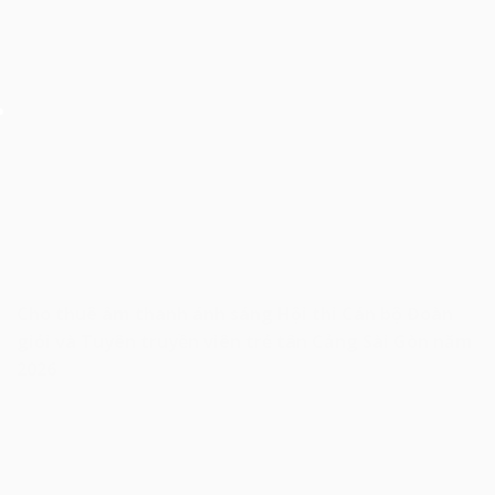
Cho thuê âm thanh ánh sáng Hội thi Cán bộ Đoàn
giỏi và Tuyên truyền viên trẻ tân Cảng Sài Gòn năm
2026