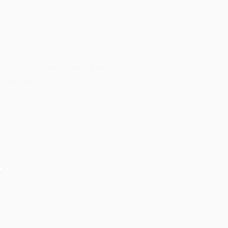
Cho thuê âm thanh ánh sáng tiệc cưới tại khách sạn
JW Mariott