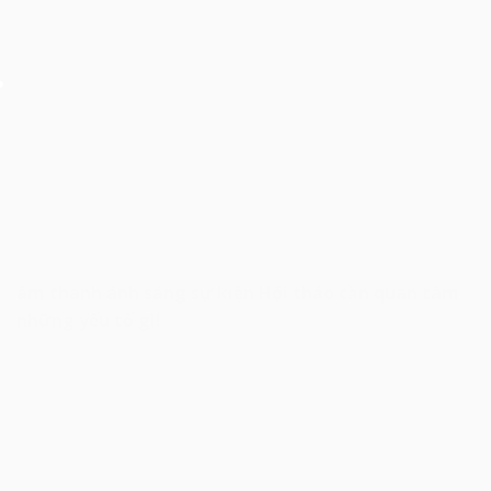
âm thanh ánh sáng sự kiện Hội thảo cần quan tâm
những yếu tố gì!