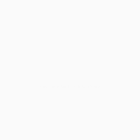
Cho Thuê Âm Thanh Ánh Sáng