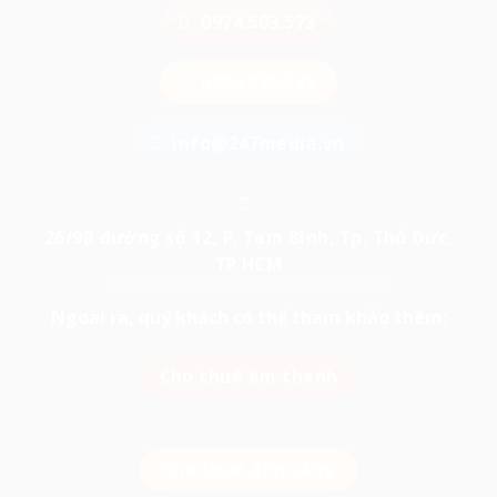
0974.503.573
0903.898.545
info@247media.vn
26/9B đường số 12, P. Tam Bình, Tp. Thủ Đức,
TP.HCM
Ngoài ra, quý khách có thể tham khảo thêm:
Cho thuê âm thanh
Cho thuê ánh sáng