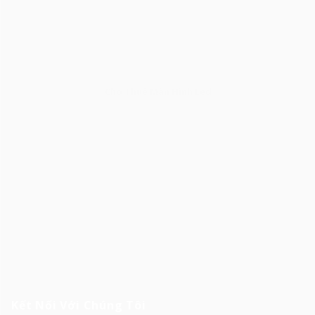
Cho Thuê Màn Hình Led
Kết Nối Với Chúng Tôi