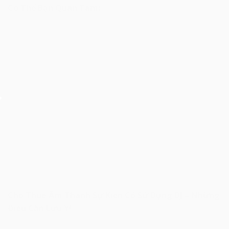
Có Thể Bạn Quan Tâm:
Cho Thuê Âm Thanh Sự Kiện Có Sử Dụng DJ – Những
Điều Cần Lưu Ý!