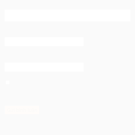
Tên
*
Email
*
Trang web
Lưu tên của tôi, email, và trang web trong trình duyệt
này cho lần bình luận kế tiếp của tôi.