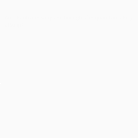
Âm thanh ánh sáng cho hội nghị cần quan tâm chú ý
điều gì?