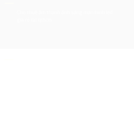
Cho thuê âm thanh ánh sáng màn hình led
giá rẻ tại tphcm
Về Chúng Tôi
Cho thuê âm thanh ánh sáng, cho thuê màn hình
led, cho thuê sân khấu, cho thuê Layer truss, led
matrix, thiết bị tổ chức sự kiện tại Tp. HCM
là các
lĩnh vực hoạt động của 247 Media.
Với tiêu chí giá rẻ và chất lượng cao, trải qua 10 năm
hình thành và phát triển,
247 Media
đã trở thành đối
tác tin cậy của các công ty tổ chức sự kiện, các doanh
nghiệp và các Trung tâm hội nghị lớn nhỏ tại Tp. HCM