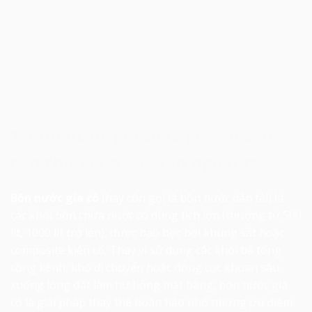
1. Bồn nước gia cố là gì? Tại sao
cần thiết cho sự kiện ngoài trời?
Bồn nước gia cố
(hay còn gọi là bồn nước dằn tải) là
các khối bồn chứa nước có dung tích lớn (thường từ 500
lít, 1000 lít trở lên), được bao bọc bởi khung sắt hoặc
composite kiên cố. Thay vì sử dụng các khối bê tông
cồng kềnh, khó di chuyển hoặc đóng cọc khoan sâu
xuống lòng đất làm hư hỏng mặt bằng, bồn nước gia
cố là giải pháp thay thế hoàn hảo nhờ những ưu điểm: