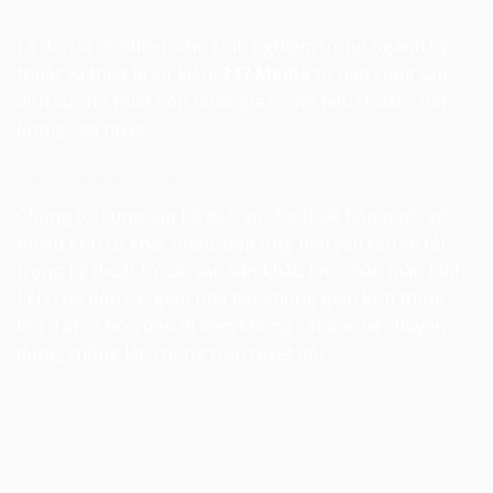
Là đơn vị có nhiều năm kinh nghiệm trong ngành kỹ
thuật và thiết bị sự kiện,
247 Media
tự hào cung cấp
dịch vụ cho thuê bồn nước gia cố với tiêu chuẩn chất
lượng cao nhất:
Đa dạng dung tích – Khung gia cố chắc chắn
Chúng tôi cung cấp hệ dịch vụ
cho thuê bồn nước
với
nhiều kích cỡ khác nhau, đáp ứng mọi yêu cầu về tải
trọng kỹ thuật từ các sàn sân khấu lớn, chân màn hình
LED cho đến các gian nhà bạt không gian kích thước
lớn. Tất cả bồn đều đi kèm khung sắt bảo vệ chuyên
dụng, chống lật, chống tràn tuyệt đối.