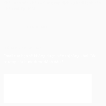
Khói lạnh sân khấu – Cung cấp dịch vụ khói lạnh sân
khấu tại Tp.HCM.
THANHPHAM
Để lại một bình luận
Email của bạn sẽ không được hiển thị công khai.
Các
trường bắt buộc được đánh dấu
*
Bình luận
*