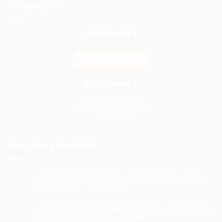
Tư Vấn 24/7
Kinh Doanh 1
0974503573
Kinh Doanh 2
0903898545
Hoạt Động Mới Nhất
Cho Thuê Âm Thanh Sự Kiện Có Sử Dụng DJ –
Những Điều Cần Lưu Ý!
Cho thuê âm thanh ánh sáng, hiệu ứng sự kiện
Giải chạy bộ SNP Run As One