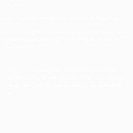
phù hợp.
Vận chuyển tận nơi bằng hệ thống xe tải chuyên dụng.
Hỗ trợ điều phối kỹ thuật setup, kết nối hệ thống bơm
xả nước nhanh chóng tại hiện trường để kịp tiến độ
chương trình.
Chi phí tối ưu, hợp lý
Chúng tôi luôn mang đến mức giá thuê cạnh tranh
nhất thị trường, đi kèm chính sách chiết khấu hấp dẫn
cho các đơn vị đối tác, agency hoặc các dự án thuê dài
hạn.
3. Các hạng mục ứng dụng bồn
nước gia cố phổ biến