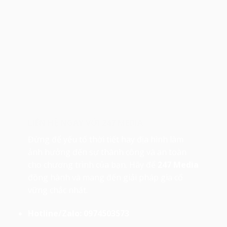
LIÊN HỆ NGAY VỚI 247 MEDIA
Đừng để yếu tố thời tiết hay địa hình làm
ảnh hưởng đến sự thành công và an toàn
cho chương trình của bạn. Hãy để
247 Media
đồng hành và mang đến giải pháp gia cố
vững chắc nhất.
Hotline/Zalo: 0974503573