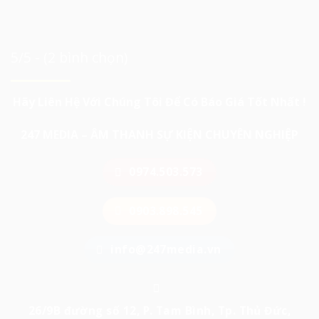
5/5 - (2 bình chọn)
Hãy Liên Hệ Với Chúng Tôi Để Có Báo Giá Tốt Nhất !
247 MEDIA – ÂM THANH SỰ KIỆN CHUYÊN NGHIỆP
0974.503.573
0903.898.545
info@247media.vn
26/9B đường số 12, P. Tam Bình, Tp. Thủ Đức,