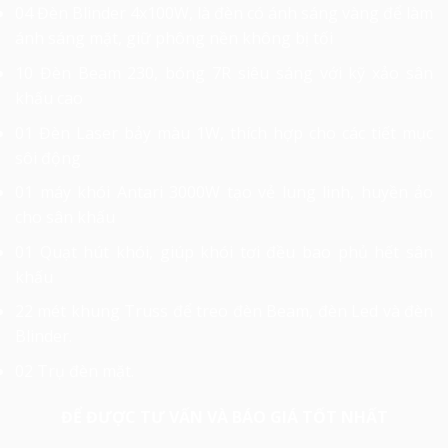
04 Đèn Blinder 4x100W, là đèn có ánh sáng vàng để làm
ánh sáng mặt, giữ phông nền không bị tối
10 Đèn Beam 230, bóng 7R siêu sáng với kỹ xảo sân
khấu cao
01 Đèn Laser bảy màu 1W, thích hợp cho các tiết mục
sôi động
01 máy khói Antari 3000W tạo vẻ lung linh, huyền ảo
cho sân khấu
01 Quạt hút khói, giúp khói tơi đều bao phủ hết sân
khấu
22 mét khung Truss để treo đèn Beam, đèn Led và đèn
Blinder.
02 Trụ đèn mặt.
ĐỂ ĐƯỢC TƯ VẤN VÀ BÁO GIÁ TỐT NHẤT