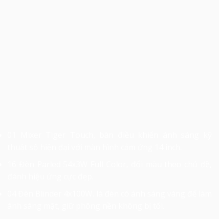
01 Mixer Tiger Touch, bàn điều khiển ánh sáng kỹ
thuật số hiện đại với màn hình cảm ứng 14 inch.
16 Đèn Parled 54x3W Full Color, đổi màu theo chủ đề,
đánh hiệu ứng cực đẹp.
04 Đèn Blinder 4x100W, là đèn có ánh sáng vàng để làm
ánh sáng mặt, giữ phông nền không bị tối.