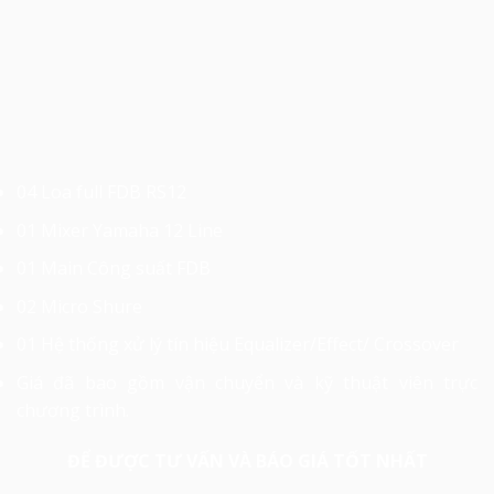
04 Loa full FDB RS12
01 Mixer Yamaha 12 Line
01 Main Công suất FDB
02 Micro Shure
01 Hệ thống xử lý tín hiệu Equalizer/Effect/ Crossover
Giá đã bao gồm vận chuyển và kỹ thuật viên trực
chương trình.
ĐỂ ĐƯỢC TƯ VẤN VÀ BÁO GIÁ TỐT NHẤT