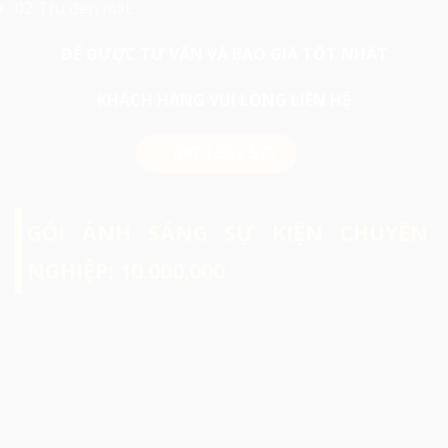
02 Trụ đèn mặt.
ĐỂ ĐƯỢC TƯ VẤN VÀ BÁO GIÁ TỐT NHẤT
KHÁCH HÀNG VUI LÒNG LIÊN HỆ
0974 503 573
GÓI ÁNH SÁNG SỰ KIỆN CHUYÊN
NGHIỆP: 10.000.000