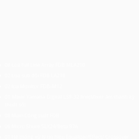
08 Loa full Line Array FDB MLA210
02 Loa sub đôi FDB LA218
02 loa Monitor FDB-M12
01 Mixer Yamaha Digital LS9-32 line(Mixer âm thanh kỹ
thuật số)
08 Main Công suất FDB
06 Micro Shure SLX24/Beta 87A
01 Hệ thống xử lý tín hiệu Equalizer/Effect/ Crossover