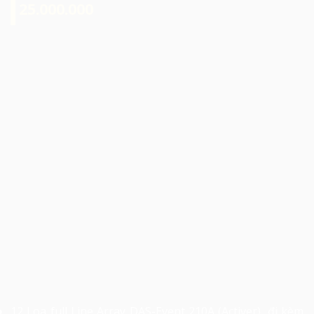
25.000.000
12 Loa full Line Array DAS-Event 210A (Activer), đi kèm