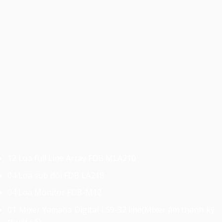
12 Loa full Line Array FDB MLA210
04 Loa sub đôi FDB LA218
04 Loa Monitor FDB-M12
01 Mixer Yamaha Digital LS9-32 line(Mixer âm thanh kỹ
thuật số)