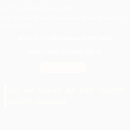
02 Trụ truss treo loa cao 6 mét.
Giá đã bao gồm vận chuyển và kỹ thuật viên trực
chương trình
ĐỂ ĐƯỢC TƯ VẤN VÀ BÁO GIÁ TỐT NHẤT
KHÁCH HÀNG VUI LÒNG LIÊN HỆ
0974 503 573
GÓI ÂM THANH SỰ KIỆN CHUYÊN
NGHIỆP: 12.000.000