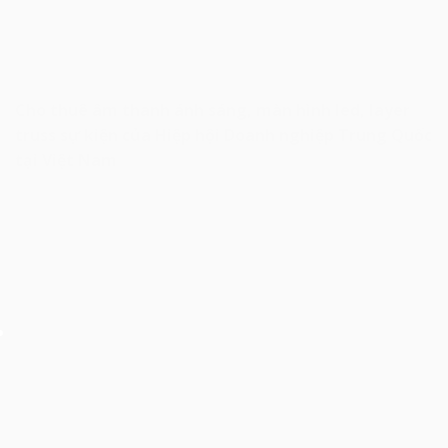
Cho thuê âm thanh ánh sáng, màn hình led, layer
truss sự kiện của Hiệp hội Doanh nghiệp Trung Quốc
tại Việt Nam