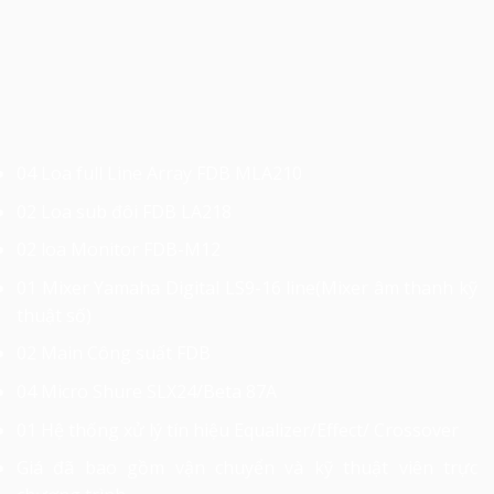
04 Loa full Line Array FDB MLA210
02 Loa sub đôi FDB LA218
02 loa Monitor FDB-M12
01 Mixer Yamaha Digital LS9-16 line(Mixer âm thanh kỹ
thuật số)
02 Main Công suất FDB
04 Micro Shure SLX24/Beta 87A
01 Hệ thống xử lý tín hiệu Equalizer/Effect/ Crossover
Giá đã bao gồm vận chuyển và kỹ thuật viên trực