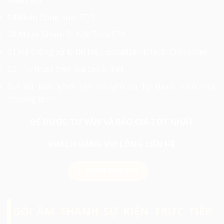
04 Main Công suất FDB
08 Micro Shure SLX24/Beta 87A
01 Hệ thống xử lý tín hiệu Equalizer/Effect/ Crossover
02 Trụ truss treo loa cao 6 mét.
Giá đã bao gồm vận chuyển và kỹ thuật viên trực
chương trình
ĐỂ ĐƯỢC TƯ VẤN VÀ BÁO GIÁ TỐT NHẤT
KHÁCH HÀNG VUI LÒNG LIÊN HỆ
0974 503 573
GÓI ÂM THANH SỰ KIỆN TRỰC TIẾP: