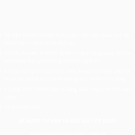
08 Đèn Parled 54x3W Full Color, đổi màu theo chủ đề,
đánh hiệu ứng từ thấp đến cao.
02 Đèn Blinder 4x100W, là đèn có ánh sáng vàng để làm
ánh sáng mặt, giữ phông nền không bị tối.
01 Car Sunlight 1024 kênh DMX, truyền tín hiệu DMX kỹ
thuật số, là trái tim của hệ thống điều khiển ánh sáng.
01 Máy khói 1500W tạo vẻ lung linh, huyền ảo cho sân
khấu.
02 Bộ chân đèn.
ĐỂ ĐƯỢC TƯ VẤN VÀ BÁO GIÁ TỐT NHẤT
KHÁCH HÀNG VUI LÒNG LIÊN HỆ