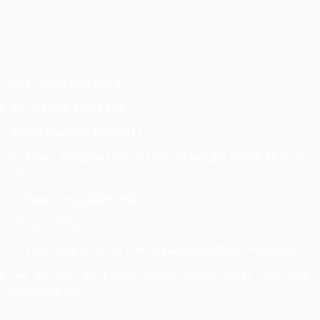
02 Loa full FDB RS12
02 Loa Sub FDB S118
02 loa Monitor FDB-M12
01 Mixer Yamaha LS9-16 Line (Mixer âm thanh kỹ thuật
số)
02 Main Công suất FDB
04 Micro Shure
01 Hệ thống xử lý tín hiệu Equalizer/Effect/ Crossover
Giá đã bao gồm vận chuyển và kỹ thuật viên trực
chương trình