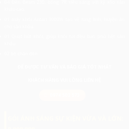
04 Đèn Beam 230, bóng 7R siêu sáng với kỹ xảo sân
khấu cao.
01 máy khói Antari 3000W tạo vẻ lung linh, huyền ảo
cho sân khấu.
01 Quạt hút khói, giúp khói tơi đều bao phủ hết sân
khấu.
02 bộ chân đèn.
ĐỂ ĐƯỢC TƯ VẤN VÀ BÁO GIÁ TỐT NHẤT
KHÁCH HÀNG VUI LÒNG LIÊN HỆ
0974 503 573
GÓI ÁNH SÁNG SỰ KIỆN VỪA VÀ LỚN: