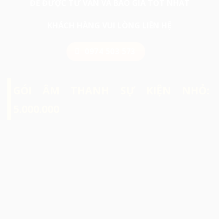
ĐỂ ĐƯỢC TƯ VẤN VÀ BÁO GIÁ TỐT NHẤT
KHÁCH HÀNG VUI LÒNG LIÊN HỆ
0974 503 573
GÓI ÂM THANH SỰ KIỆN NHỎ:
5.000.000