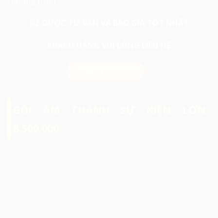
chương trình
ĐỂ ĐƯỢC TƯ VẤN VÀ BÁO GIÁ TỐT NHẤT
KHÁCH HÀNG VUI LÒNG LIÊN HỆ
0974 503 573
GÓI ÂM THANH SỰ KIỆN LỚN:
8.500.000