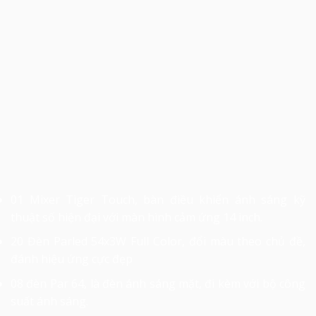
01 Mixer Tiger Touch, bàn điều khiển ánh sáng kỹ
thuật số hiện đại với màn hình cảm ứng 14 inch.
20 Đèn Parled 54x3W Full Color, đổi màu theo chủ đề,
đánh hiệu ứng cực đẹp
08 đèn Par 64, là đèn ánh sáng mặt, đi kèm với bộ công
suất ánh sáng.