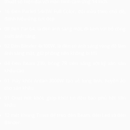
thuật số hiện đại với màn hình cảm ứng 14 inch.
16 Đèn Parled 54x3W Full Color, đổi màu theo chủ đề,
đánh hiệu ứng cực đẹp.
08 đèn Par 64, là đèn ánh sáng mặt, đi kèm với bộ công
suất ánh sáng.
02 Đèn Blinder 4x100W, là đèn có ánh sáng vàng để làm
ánh sáng mặt, giữ phông nền không bị tối.
04 Đèn Beam 230, bóng 7R siêu sáng với kỹ xảo sân
khấu cao.
01 máy khói Antari 3000W tạo vẻ lung linh, huyền ảo
cho sân khấu.
01 Quạt hút khói, giúp khói tơi đều bao phủ hết sân
khấu
12 mét khung Truss để treo đèn Beam, đèn Led và đèn
Blinder.