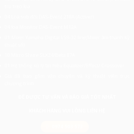
trụ treo loa
04 Loa sub đôi DAS-Event 218A (Activer)
04 loa Monitor DAS-Event M12A
01 Mixer Yamaha Digital LS9-32 line(Mixer âm thanh kỹ
thuật số)
10 Micro Shure SLX24/Beta 87A
01 Hệ thống xử lý tín hiệu Equalizer/Effect/ Crossover
Giá đã bao gồm vận chuyển và kỹ thuật viên trực
chương trình
ĐỂ ĐƯỢC TƯ VẤN VÀ BÁO GIÁ TỐT NHẤT
KHÁCH HÀNG VUI LÒNG LIÊN HỆ
0974 503 573