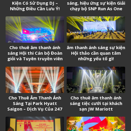
Kiện Có Sử Dụng DJ –
sáng, hiệu ứng sự kiện Giải
Những Điều Cần Lưu Ý!
chạy bộ SNP Run As One
Cho thuê âm thanh ánh
âm thanh ánh sáng sự kiện
sáng Hội thi Cán bộ Đoàn
Hội thảo cần quan tâm
giỏi và Tuyên truyền viên
những yếu tố gì!
trẻ tân Cảng Sài Gòn năm
2026
Cho Thuê Âm Thanh Ánh
Cho thuê âm thanh ánh
Sáng Tại Park Hyatt
sáng tiệc cưới tại khách
Saigon – Dịch Vụ Của 247
sạn JW Mariott
Media