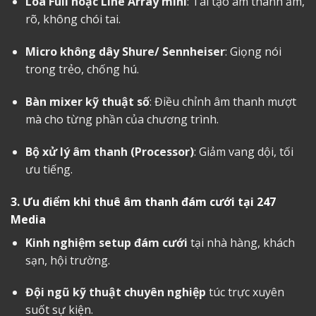
Loa Full hoặc Line Array mini
: Tái tạo âm thanh ấm,
rõ, không chói tai.
Micro không dây Shure/ Sennheiser
: Giọng nói
trong trẻo, chống hú.
Bàn mixer kỹ thuật số
: Điều chỉnh âm thanh mượt
mà cho từng phần của chương trình.
Bộ xử lý âm thanh (Processor)
: Giảm vang dội, tối
ưu tiếng.
3. Ưu điểm khi
thuê âm thanh đám cưới
tại 247
Media
Kinh nghiệm setup đám cưới
tại nhà hàng, khách
sạn, hội trường.
Đội ngũ kỹ thuật chuyên nghiệp
túc trực xuyên
suốt sự kiện.