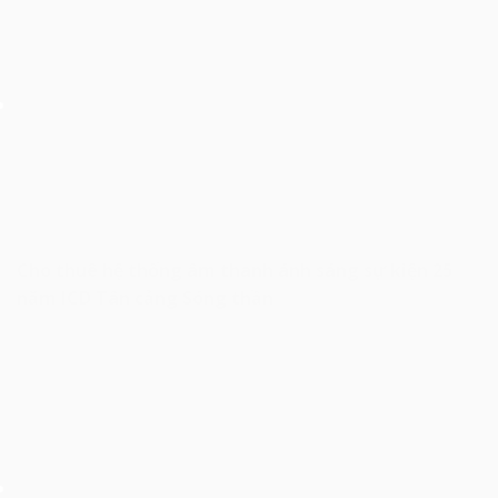
Cho thuê hệ thống âm thanh ánh sáng sự kiện 25
năm ICD Tân cảng Sóng thần