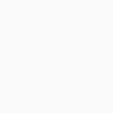
Cho thuê âm thanh ánh sáng, màn hình led chương
trình Lễ kỷ niệm 20 năm thành lập Tân Cảng
Logistics