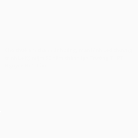
Cho thuê âm thanh ánh sáng, màn hình Led chương
trình Lễ Kỷ niệm 50 năm thành lập Trường THPT
Nguyễn Hữu Cầu