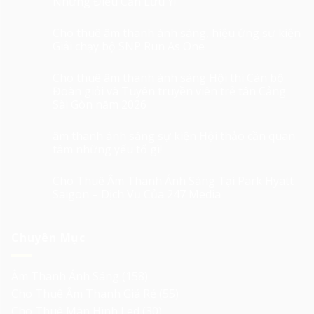
Những Điều Cần Lưu Ý!
Cho thuê âm thanh ánh sáng, hiệu ứng sự kiện
Giải chạy bộ SNP Run As One
Cho thuê âm thanh ánh sáng Hội thi Cán bộ
Đoàn giỏi và Tuyên truyền viên trẻ tân Cảng
Sài Gòn năm 2026
âm thanh ánh sáng sự kiện Hội thảo cần quan
tâm những yếu tố gì!
Cho Thuê Âm Thanh Ánh Sáng Tại Park Hyatt
Saigon – Dịch Vụ Của 247 Media
Chuyên Mục
Âm Thanh Ánh Sáng
(158)
Cho Thuê Âm Thanh Giá Rẻ
(55)
Cho Thuê Màn Hình Led
(30)