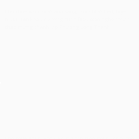
Cho thuê âm thanh ánh sáng, màn hình Led, layer
truss, sân khấu chương trình Biểu diễn nghệ thuật
chào mừng thành lập Phường Long Thành
Cho thuê âm thanh và cung cấp trọn gói thiết bị cho