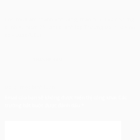
Cho thuê âm thanh ánh sáng, màn hình Led chương
trình Kỷ niệm 25 năm thành lập Trường Đại học Kinh
tế – Luật (UEL)
THANHPHAM
Để lại một bình luận
Email của bạn sẽ không được hiển thị công khai.
Các
trường bắt buộc được đánh dấu
*
Bình luận
*