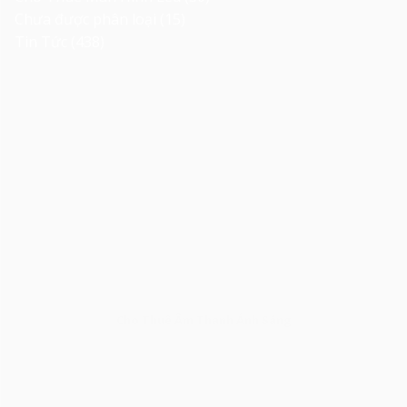
Chưa được phân loại
(15)
Tin Tức
(438)
Cho Thuê Âm Thanh Ánh Sáng