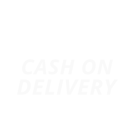
Hotline:
0974.503.573
Email:
info@247media.vn
Trang chủ
Giới Thiệu
Dự Án