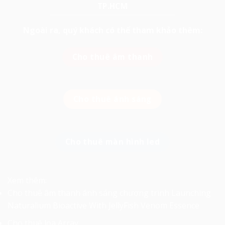
TP.HCM
Ngoài ra, quý khách có thể tham khảo thêm:
Cho thuê âm thanh
Cho thuê ánh sáng
Cho thuê màn hình led
Xem thêm:
Cho thuê âm thanh ánh sáng chương trình Launching
Naturalium Bioactive With JellyFish Venom Essence
Cho thuê loa Array