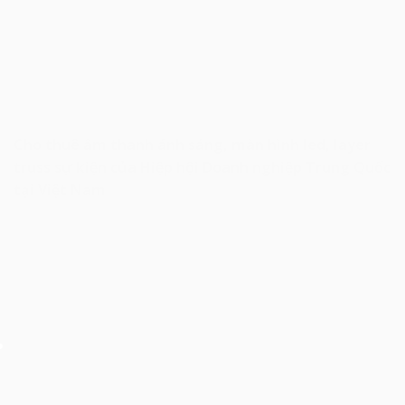
Cho thuê âm thanh ánh sáng, màn hình led, layer
truss sự kiện của Hiệp hội Doanh nghiệp Trung Quốc
tại Việt Nam