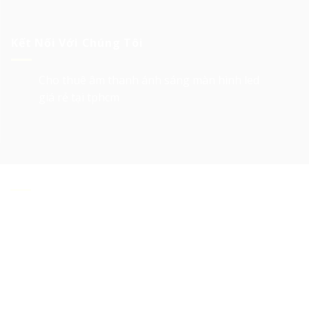
Kết Nối Với Chúng Tôi
Cho thuê âm thanh ánh sáng màn hình led
giá rẻ tại tphcm
Về Chúng Tôi
Cho thuê âm thanh ánh sáng, cho thuê màn hình
led, cho thuê sân khấu, cho thuê Layer truss, led
matrix, thiết bị tổ chức sự kiện tại Tp. HCM
là các
lĩnh vực hoạt động của 247 Media.
Với tiêu chí giá rẻ và chất lượng cao, trải qua 10 năm