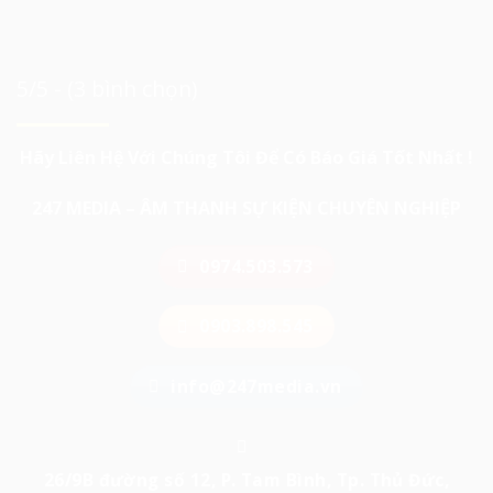
5/5 - (3 bình chọn)
Hãy Liên Hệ Với Chúng Tôi Để Có Báo Giá Tốt Nhất !
247 MEDIA – ÂM THANH SỰ KIỆN CHUYÊN NGHIỆP
0974.503.573
0903.898.545
info@247media.vn
26/9B đường số 12, P. Tam Bình, Tp. Thủ Đức,