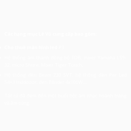
Các hạng mục Lê Vũ cung cấp bao gồm:
Cho thuê màn hình led
P3
Hệ thống âm thanh đồng bộ FDB, mixer Yamaha LS9-
32, micro Shure, Mixer Tiger Touch,
Hệ thống đèn Beam 230 SVT, hệ thống đèn Par Led
54×3 Inddooor, đèn Blinder 4x100W,…
Tất cả đã đem đến một buổi tiệc âm nhạc hoành tráng
và ấm cúng.