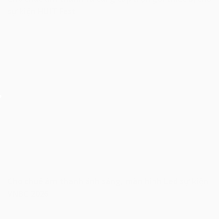
sự kiện HUIT Fest
Cho thuê âm thanh ánh sáng, màn hình Led sự kiện
VNBC 2026