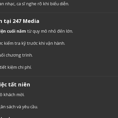
an nhạc, ca sĩ nghe rõ khi biểu diễn.
h
tại 247 Media
iện cuối năm
từ quy mô nhỏ đến lớn.
ợc kiểm tra kỹ trước khi vận hành.
ối chương trình.
tiết kiệm chi phí.
ệc tất niên
ô khách mời.
n sách và yêu cầu.