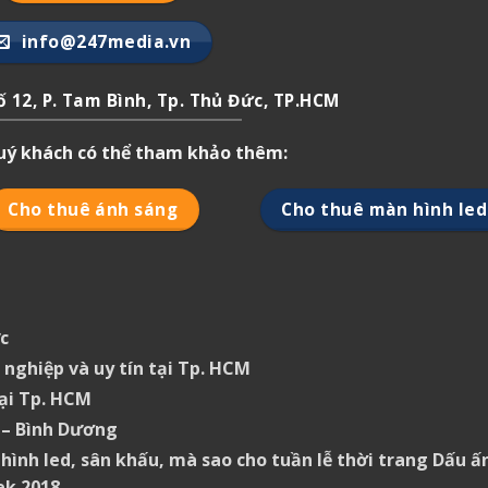
info@247media.vn
 12, P. Tam Bình, Tp. Thủ Đức, TP.HCM
quý khách có thể tham khảo thêm:
Cho thuê ánh sáng
Cho thuê màn hình led
c
nghiệp và uy tín tại Tp. HCM
tại Tp. HCM
 – Bình Dương
ình led, sân khấu, mà sao cho tuần lễ thời trang Dấu ấ
ek 2018