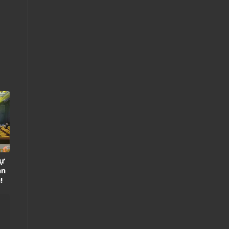
sự
an
!