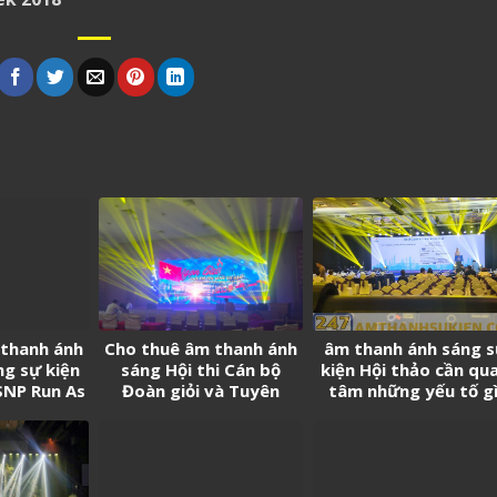
 thanh ánh
Cho thuê âm thanh ánh
âm thanh ánh sáng 
ng sự kiện
sáng Hội thi Cán bộ
kiện Hội thảo cần qu
SNP Run As
Đoàn giỏi và Tuyên
tâm những yếu tố gì
e
truyền viên trẻ tân
Cảng Sài Gòn năm 2026