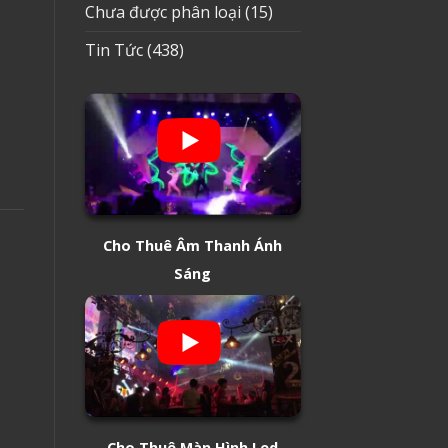
Chưa được phân loại
(15)
Tin Tức
(438)
Cho Thuê Âm Thanh Ánh
Sáng
Cho Thuê Màn Hình Led