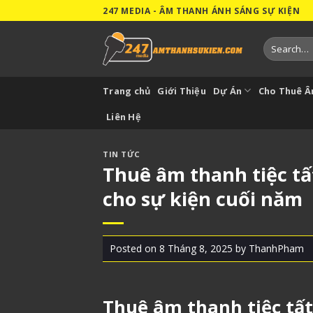
Skip
247 MEDIA - ÂM THANH ÁNH SÁNG SỰ KIỆN
to
content
Search
for:
Trang chủ
Giới Thiệu
Dự Án
Cho Thuê 
Liên Hệ
TIN TỨC
Thuê âm thanh tiệc tấ
cho sự kiện cuối năm
Posted on
8 Tháng 8, 2025
by
ThanhPham
Thuê âm thanh tiệc tất