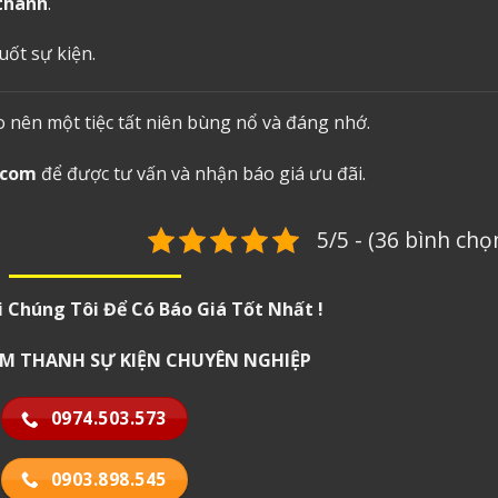
 thanh
.
ốt sự kiện.
nên một tiệc tất niên bùng nổ và đáng nhớ.
.com
để được tư vấn và nhận báo giá ưu đãi.
5/5 - (36 bình chọ
i Chúng Tôi Để Có Báo Giá Tốt Nhất !
 ÂM THANH SỰ KIỆN CHUYÊN NGHIỆP
0974.503.573
0903.898.545