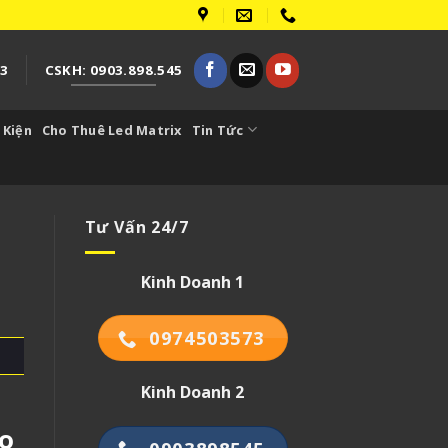
73
CSKH: 0903.898.545
 Kiện
Cho Thuê Led Matrix
Tin Tức
Tư Vấn 24/7
Kinh Doanh 1
0974503573
Kinh Doanh 2
ho