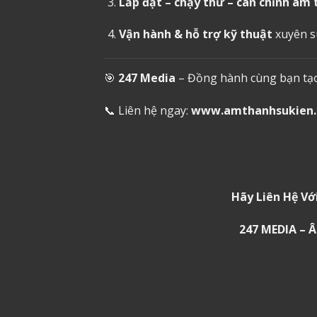
Lắp đặt – chạy thử – cân chỉnh âm
Vận hành & hỗ trợ kỹ thuật
xuyên su
🎯
247 Media
– Đồng hành cùng bạn tạo 
📞 Liên hệ ngay:
www.amthanhsukien
Hãy Liên Hệ Vớ
247 MEDIA –