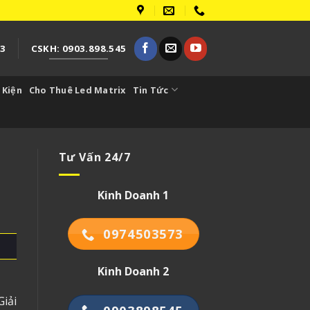
73
CSKH: 0903.898.545
 Kiện
Cho Thuê Led Matrix
Tin Tức
Tư Vấn 24/7
Kinh Doanh 1
0974503573
Kinh Doanh 2
iải