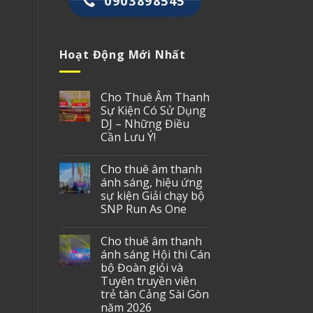
0903898545
Hoạt Động Mới Nhất
Cho Thuê Âm Thanh
Sự Kiện Có Sử Dụng
DJ – Những Điều
Cần Lưu Ý!
Cho thuê âm thanh
ánh sáng, hiệu ứng
sự kiện Giải chạy bộ
SNP Run As One
Cho thuê âm thanh
ánh sáng Hội thi Cán
bộ Đoàn giỏi và
Tuyên truyền viên
trẻ tân Cảng Sài Gòn
năm 2026