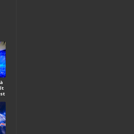
và
ết
est