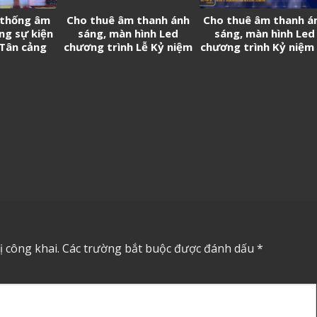
 thống âm
Cho thuê âm thanh ánh
Cho thuê âm thanh á
ng sự kiện
sáng, màn hình Led
sáng, màn hình Led
 Tân cảng
chương trình Lễ Kỷ niệm
chương trình Kỷ niệm
thần
50 năm thành lập
năm thành lập Trườ
Trường THPT Nguyễn
Đại học Kinh tế – Luậ
Hữu Cầu
(UEL)
 công khai.
Các trường bắt buộc được đánh dấu
*