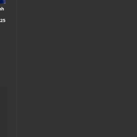
nh
 25
ng
t