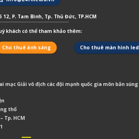
 12, P. Tam Bình, Tp. Thủ Đức, TP.HCM
quý khách có thể tham khảo thêm:
Cho thuê ánh sáng
Cho thuê màn hình led
i mạc Giải vô địch các đội mạnh quốc gia môn bắn súng
ện
ộng thổ
 – Tp. HCM
 1