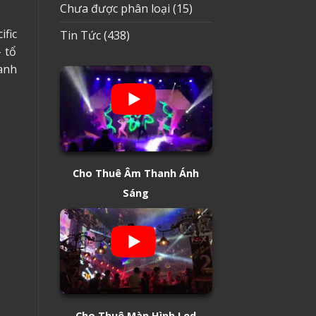
Chưa được phân loại
(15)
fic
Tin Tức
(438)
– tổ
anh
Cho Thuê Âm Thanh Ánh
Sáng
Cho Thuê Màn Hình Led