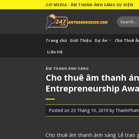
Skip
247 MEDIA - ÂM THANH ÁNH SÁNG SỰ KIỆN
to
content
Search
for:
Trang chủ
Giới Thiệu
Dự Án
Cho Thuê 
Liên Hệ
ÂM THANH ÁNH SÁNG
Cho thuê âm thanh ánh 
Entrepreneurship Awa
Posted on
23 Tháng 10, 2019
by
ThanhPha
Cho thuê âm thanh
ánh sáng Lễ trao gi