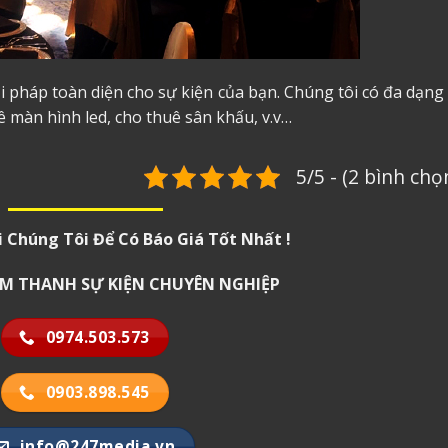
 pháp toàn diện cho sự kiện của bạn. Chúng tôi có đa dạng
ê màn hình led
, cho thuê sân khấu, v.v…
5/5 - (2 bình chọ
i Chúng Tôi Để Có Báo Giá Tốt Nhất !
 ÂM THANH SỰ KIỆN CHUYÊN NGHIỆP
0974.503.573
0903.898.545
info@247media.vn