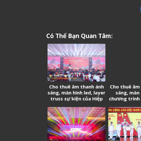
Có Thể Bạn Quan Tâm:
Cho thuê âm thanh ánh
Cho thuê âm
sáng, màn hình led, layer
sáng, màn 
truss sự kiện của Hiệp
chương trình 
hội Doanh nghiệp Trung
20 năm thàn
Quốc tại Việt Nam
Cảng Log