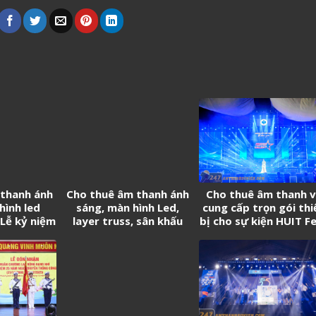
 thanh ánh
Cho thuê âm thanh ánh
Cho thuê âm thanh 
hình led
sáng, màn hình Led,
cung cấp trọn gói thi
Lễ kỷ niệm
layer truss, sân khấu
bị cho sự kiện HUIT F
h lập Tân
chương trình Biểu diễn
istics
nghệ thuật chào mừng
thành lập Phường Long
Thành