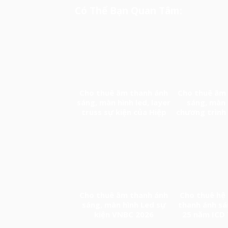
Có Thể Bạn Quan Tâm:
Cho thuê âm thanh ánh
Cho thuê âm
sáng, màn hình led, layer
sáng, màn 
truss sự kiện của Hiệp
chương trình 
hội Doanh nghiệp Trung
20 năm thàn
Quốc tại Việt Nam
Cảng Log
Cho thuê âm thanh ánh
Cho thuê hệ
sáng, màn hình Led sự
thanh ánh sá
kiện VNBC 2026
25 năm ICD
Sóng 