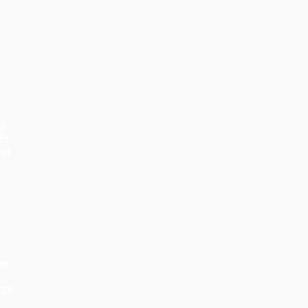
và
ết
est
nh
 25
ng