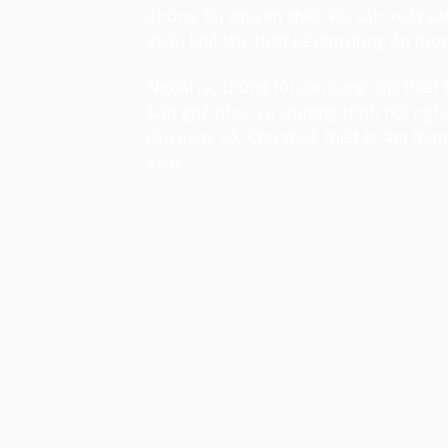
Chúng tôi chuyên thiết kế, sản xuất s
khấu khổ lớn, thiết kế dàn dựng ấn tượn
Ngoài ra, chúng tôi còn cung cấp: thiế
bàn ghế phục vụ chương trình hội nghị 
cầu quay số..,Cho thuê thiết bị âm tha
kiện.