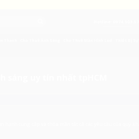
Hotline: 0974.503.5
Âm Thanh
Cho Thuê Ánh Sáng
Cho Thuê Màn Hình Led
Thiết Bị Sự
h sáng uy tín nhất tpHCM
n hạnh cung cấp và thỏa mãn tất cả các yêu cầu của quý kh