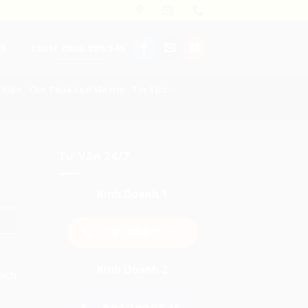
73
CSKH: 0903.898.545
 Kiện
Cho Thuê Led Matrix
Tin Tức
Tư Vấn 24/7
Kinh Doanh 1
0974503573
Kinh Doanh 2
ách