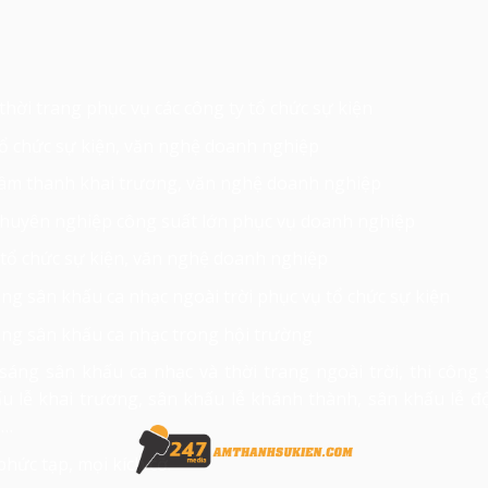
thời trang phục vụ các công ty tổ chức sự kiện
ổ chức sự kiện, văn nghệ doanh nghiệp
 âm thanh khai trương, văn nghệ doanh nghiệp
chuyên nghiệp công suất lớn phục vụ doanh nghiệp
 tổ chức sự kiện, văn nghệ doanh nghiệp
áng sân khấu ca nhạc ngoài trời phục vụ tổ chức sự kiện
áng sân khấu ca nhạc trong hội trường
sáng sân khấu ca nhạc và thời trang ngoài trời, thi công 
u lễ khai trương, sân khấu lễ khánh thành, sân khấu lễ đ
n…
hức tạp, mọi kích cỡ.