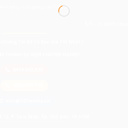
 ánh sáng chất lượng cao TPHCM
5/5 - (1 bình chọ
i Chúng Tôi Để Có Báo Giá Tốt Nhất !
 ÂM THANH SỰ KIỆN CHUYÊN NGHIỆP
0974.503.573
0903.898.545
info@247media.vn
 12, P. Tam Bình, Tp. Thủ Đức, TP.HCM