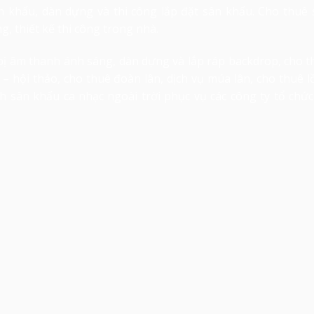
ân khấu, dàn dựng và thi công lắp đặt sân khấu. Cho thuê 
g, thiết kế thi công trong nhà.
t bị âm thanh ánh sáng, dàn dựng và lắp ráp backdrop, cho 
– hội thảo, cho thuê đoàn lân, dịch vụ múa lân, cho thuê 
nh sân khấu ca nhạc ngoài trời phục vụ các công ty tổ chứ