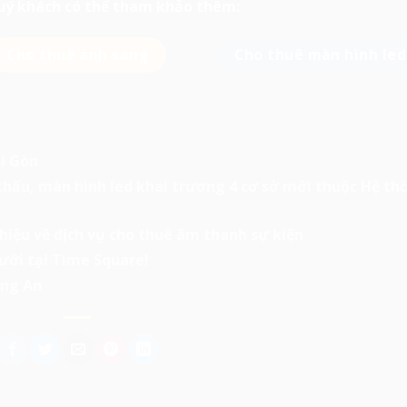
quý khách có thể tham khảo thêm:
Cho thuê ánh sáng
Cho thuê màn hình led
i Gòn
hấu, màn hình led khai trương 4 cơ sở mới thuộc Hệ th
hiệu về dịch vụ cho thuê âm thanh sự kiện
ưới tại Time Square!
ong An