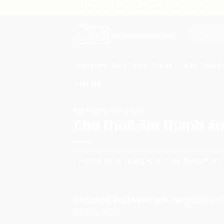
Skip
247 MEDIA - ÂM THANH ÁNH SÁNG SỰ KIỆN
to
content
Search
for:
Trang chủ
Giới Thiệu
Dự Án
Cho Thuê 
Liên Hệ
ÂM THANH ÁNH SÁNG
Cho thuê âm thanh án
Posted on
10 Tháng 4, 2015
by
ThanhPham
Cho thuê âm thanh ánh sáng
Lê Vũ hâ
về sân khấu.