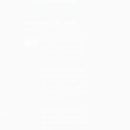
0903898545
Hoạt Động Mới Nhất
Cho thuê âm thanh
ánh sáng, hiệu ứng
sự kiện Giải chạy bộ
SNP Run As One
Cho thuê âm thanh
ánh sáng Hội thi Cán
bộ Đoàn giỏi và
Tuyên truyền viên
trẻ tân Cảng Sài Gòn
năm 2026
âm thanh ánh sáng
của
sự kiện Hội thảo cần
quan tâm những yếu
tố gì!