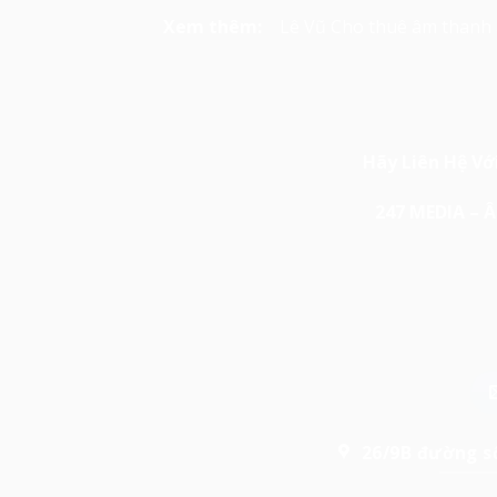
Xem thêm:
Lê Vũ Cho thuê âm thanh
Hãy Liên Hệ Vớ
247 MEDIA –
26/9B đường số