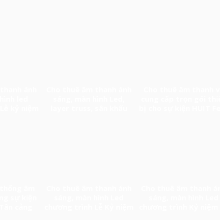
 thanh ánh
Cho thuê âm thanh ánh
Cho thuê âm thanh 
hình led
sáng, màn hình Led,
cung cấp trọn gói thi
Lễ kỷ niệm
layer truss, sân khấu
bị cho sự kiện HUIT F
h lập Tân
chương trình Biểu diễn
istics
nghệ thuật chào mừng
thành lập Phường Long
Thành
 thống âm
Cho thuê âm thanh ánh
Cho thuê âm thanh á
ng sự kiện
sáng, màn hình Led
sáng, màn hình Led
 Tân cảng
chương trình Lễ Kỷ niệm
chương trình Kỷ niệm
thần
50 năm thành lập
năm thành lập Trườ