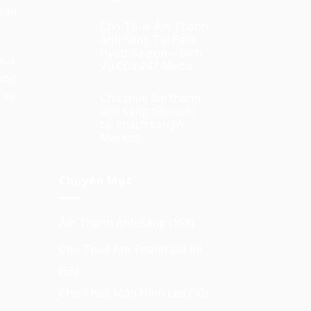
sân
Cho Thuê Âm Thanh
Ánh Sáng Tại Park
Hyatt Saigon – Dịch
thuê
Vụ Của 247 Media
lồng
c sự
Cho thuê âm thanh
ánh sáng tiệc cưới
tại khách sạn JW
Mariott
Chuyên Mục
Âm Thanh Ánh Sáng
(158)
Cho Thuê Âm Thanh Giá Rẻ
(55)
Cho Thuê Màn Hình Led
(30)