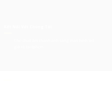
Kết Nối Với Chúng Tôi
Cho thuê âm thanh ánh sáng màn hình led
giá rẻ tại tphcm
Về Chúng Tôi
Cho thuê âm thanh ánh sáng, cho thuê màn hình
led, cho thuê sân khấu, cho thuê Layer truss, led
matrix, thiết bị tổ chức sự kiện tại Tp. HCM
là các
lĩnh vực hoạt động của 247 Media.