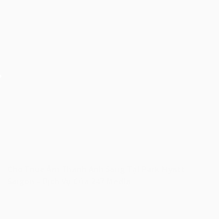
Cho Thuê Âm Thanh Ánh Sáng Tại Park Hyatt
Saigon – Dịch Vụ Của 247 Media