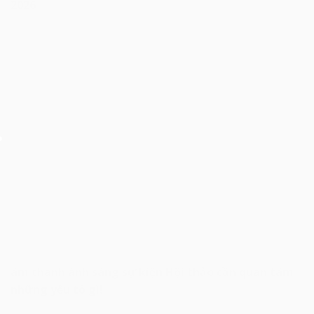
2026
âm thanh ánh sáng sự kiện Hội thảo cần quan tâm
những yếu tố gì!