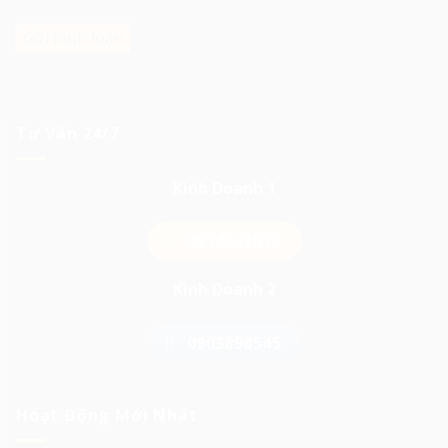
này cho lần bình luận kế tiếp của tôi.
Tư Vấn 24/7
Kinh Doanh 1
0974503573
Kinh Doanh 2
0903898545
Hoạt Động Mới Nhất