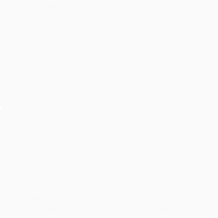
Cho thuê âm thanh ánh sáng, hiệu ứng sự kiện Giải
chạy bộ SNP Run As One
Cho thuê âm thanh ánh sáng Hội thi Cán bộ Đoàn
giỏi và Tuyên truyền viên trẻ tân Cảng Sài Gòn năm