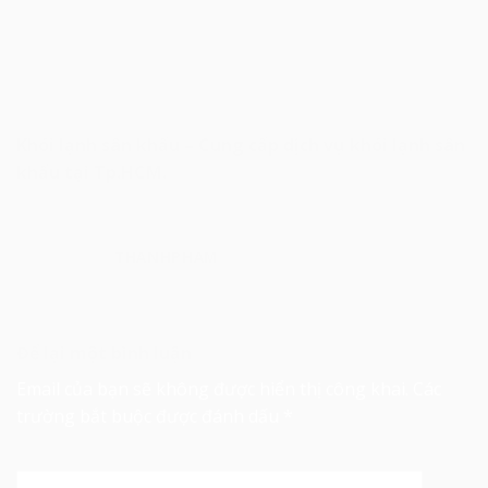
Khói lạnh sân khấu – Cung cấp dịch vụ khói lạnh sân
khấu tại Tp.HCM.
THANHPHAM
Để lại một bình luận
Email của bạn sẽ không được hiển thị công khai.
Các
trường bắt buộc được đánh dấu
*
Bình luận
*