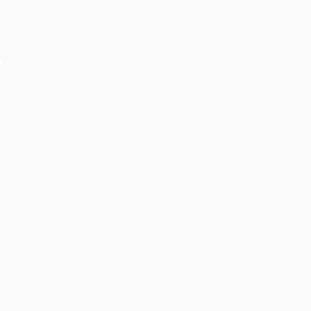
Cho thuê âm thanh ánh sáng tiệc cưới tại khách sạn
JW Mariott