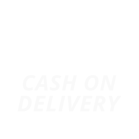
Địa chỉ: 24/7 Tam Bình, P. Hiệp Bình, Tp. Hồ Chí Minh
Hotline:
0974.503.573
Email:
info@247media.vn
Trang chủ