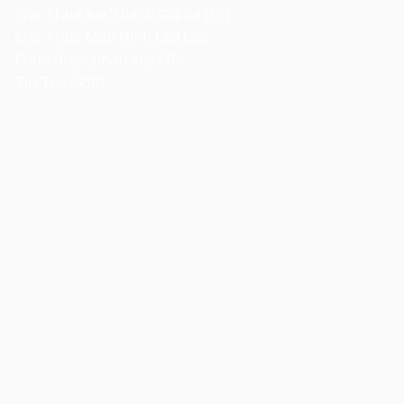
Cho Thuê Âm Thanh Giá Rẻ
(55)
Cho Thuê Màn Hình Led
(30)
Chưa được phân loại
(15)
Tin Tức
(438)
Cho Thuê Âm Thanh Ánh Sáng