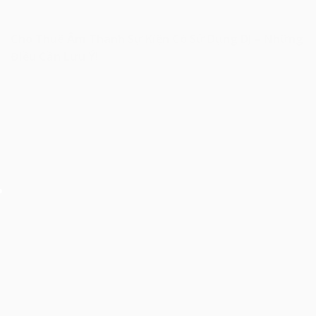
Cho Thuê Âm Thanh Sự Kiện Có Sử Dụng DJ – Những
Điều Cần Lưu Ý!