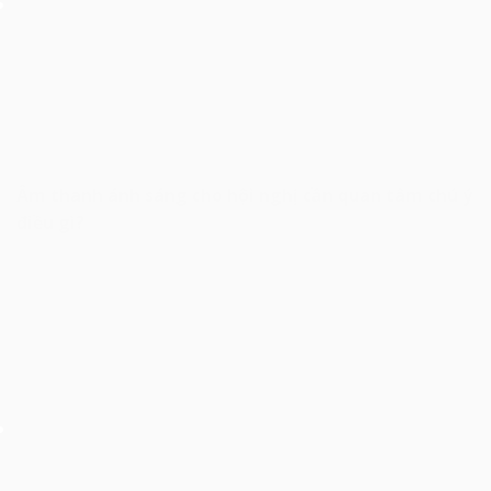
Âm thanh ánh sáng cho hội nghị cần quan tâm chú ý
điều gì?