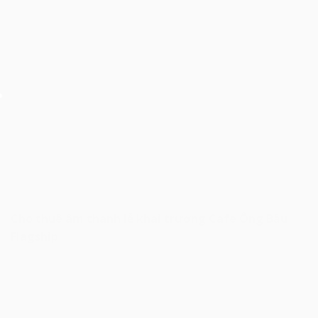
Cho thuê âm thanh lễ khai trương Cafe Ông Bầu
Flagship