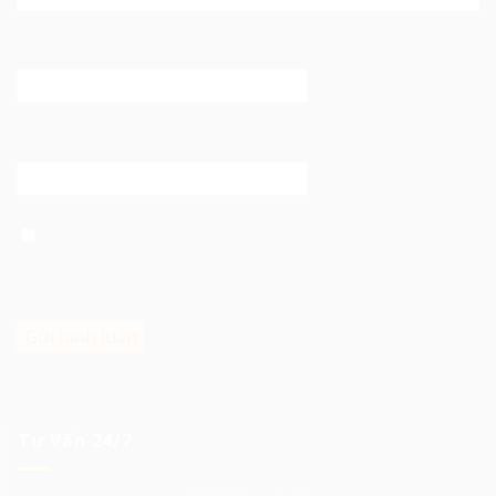
Email
*
Trang web
Lưu tên của tôi, email, và trang web trong trình duyệt
này cho lần bình luận kế tiếp của tôi.
Tư Vấn 24/7