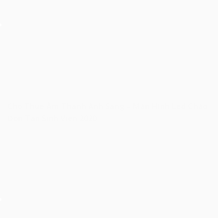
Cho Thuê Âm Thanh Ánh Sáng – Màn Hình Led Chào
Đón Tân Sinh Viên 2020