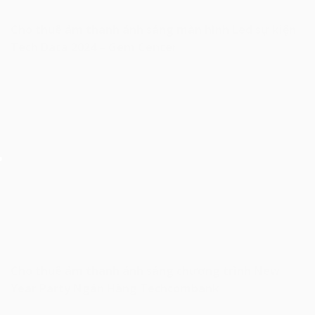
Cho thuê âm thanh ánh sáng màn hình Led sự kiện
Tech Data 2024 – Gem Center
Cho thuê âm thanh ánh sáng chương trình New
Year Party Ngân Hàng Techcombank