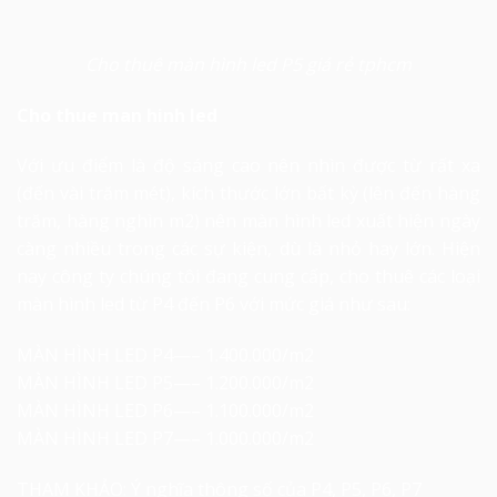
Cho thuê màn hình led P5 giá rẻ tphcm
Cho thue man hinh led
Với ưu điểm là độ sáng cao nên nhìn được từ rất xa
(đến vài trăm mét), kích thước lớn bất kỳ (lên đến hàng
trăm, hàng nghìn m2) nên màn hình led xuất hiện ngày
càng nhiều trong các sự kiện, dù là nhỏ hay lớn. Hiện
nay công ty chúng tôi đang cung cấp, cho thuê các loại
màn hình led từ P4 đến P6 với mức giá như sau:
MÀN HÌNH LED P4—– 1.400.000/m2
MÀN HÌNH LED P5—– 1.200.000/m2
MÀN HÌNH LED P6—– 1.100.000/m2
MÀN HÌNH LED P7—– 1.000.000/m2
THAM KHẢO: Ý nghĩa thông số của P4, P5, P6, P7