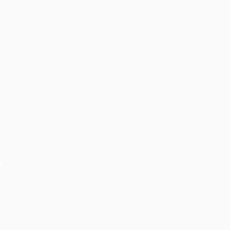
Cho thuê âm thanh ánh sáng cho chương trình tri
ân hệ thống của mỹ phẩm CC White