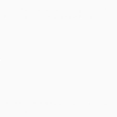
Cho thuê âm thanh ánh sáng chương trình Year End
Party Công ty Cổ phần xây dựng An Phong
cho thuê âm thanh ánh sáng, màn hình led giá tốt
chất lượng cao tại TP. HCM