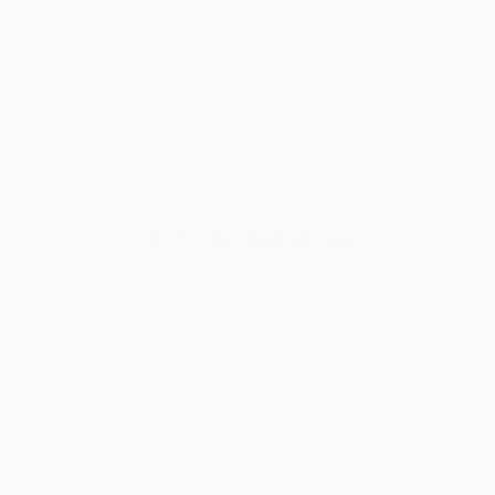
Cho Thuê Âm Thanh Ánh Sáng