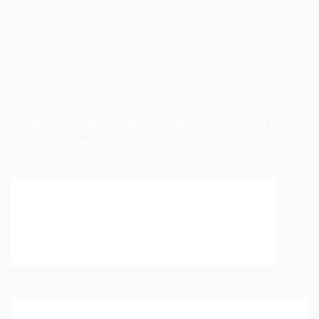
THANHPHAM
Để lại một bình luận
Email của bạn sẽ không được hiển thị công khai.
Các
trường bắt buộc được đánh dấu
*
Bình luận
*
Tên
*