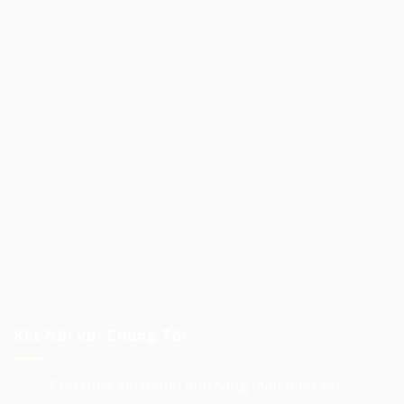
Cho Thuê Màn Hình Led
Kết Nối Với Chúng Tôi
Cho thuê âm thanh ánh sáng màn hình led