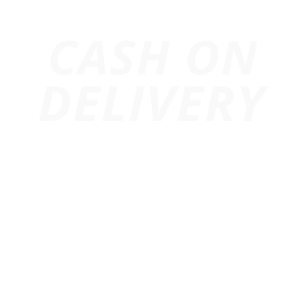
Trang chủ
Giới Thiệu
Dự Án
Cho Thuê Âm Thanh
Cho Thuê Ánh Sáng
Cho Thuê Màn Hình Led
Thiết Bị Sự Kiện
Cho Thuê Led Matrix