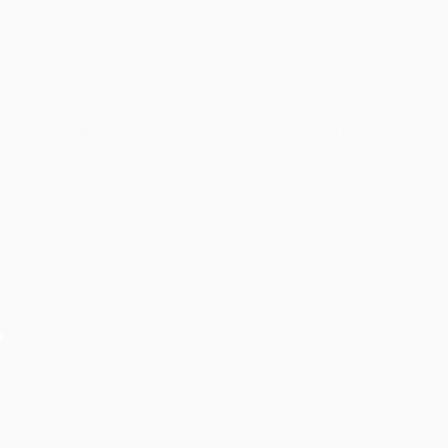
Cho thuê âm thanh ánh sáng, màn hình led, layer
truss sự kiện của Hiệp hội Doanh nghiệp Trung Quốc
tại Việt Nam