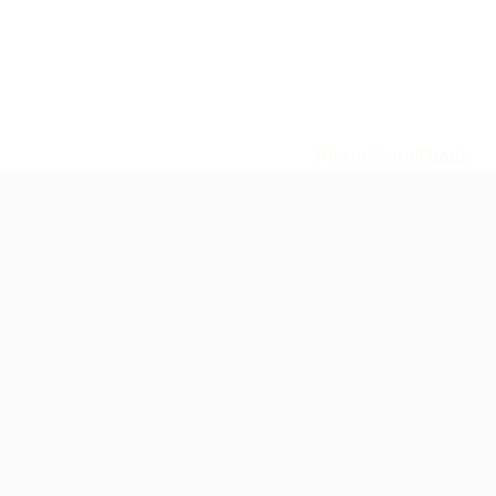
Tin Tức
Liên Hệ
Copyright 2026
© Bản quyền thuộc về 247 Media -
amthanhsukien.com. Powered by
PhamHongThanh