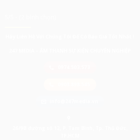
5/5 - (2 bình chọn)
Hãy Liên Hệ Với Chúng Tôi Để Có Báo Giá Tốt Nhất !
247 MEDIA – ÂM THANH SỰ KIỆN CHUYÊN NGHIỆP
0974.503.573
0903.898.545
info@247media.vn
26/9B đường số 12, P. Tam Bình, Tp. Thủ Đức,
TP.HCM